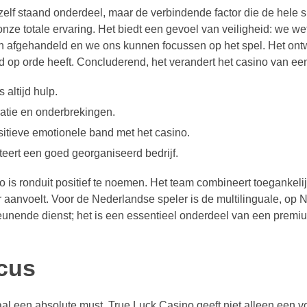
hzelf staand onderdeel, maar de verbindende factor die de hele s
 onze totale ervaring. Het biedt een gevoel van veiligheid: we w
jn afgehandeld en we ons kunnen focussen op het spel. Het ontwik
ed op orde heeft. Concluderend, het verandert het casino van e
 altijd hulp.
atie en onderbrekingen.
itieve emotionele band met het casino.
cteert een goed georganiseerd bedrijf.
is ronduit positief te noemen. Het team combineert toegankelij
r aanvoelt. Voor de Nederlandse speler is de multilinguale, op 
teunende dienst; het is een essentieel onderdeel van een premiu
ocus
al een absolute must. True Luck Casino geeft niet alleen een vo