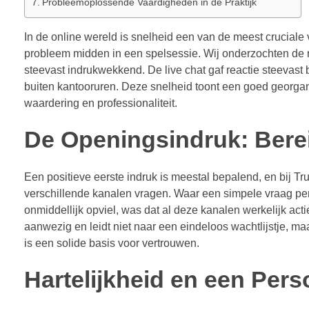
Probleemoplossende Vaardigheden in de Praktijk
In de online wereld is snelheid een van de meest cruciale
probleem midden in een spelsessie. Wij onderzochten de 
steevast indrukwekkend. De live chat gaf reactie steevas
buiten kantooruren. Deze snelheid toont een goed georgan
waardering en professionaliteit.
De Openingsindruk: Bere
Een positieve eerste indruk is meestal bepalend, en bij T
verschillende kanalen vragen. Waar een simpele vraag perf
onmiddellijk opviel, was dat al deze kanalen werkelijk acti
aanwezig en leidt niet naar een eindeloos wachtlijstje, 
is een solide basis voor vertrouwen.
Hartelijkheid en een Pers