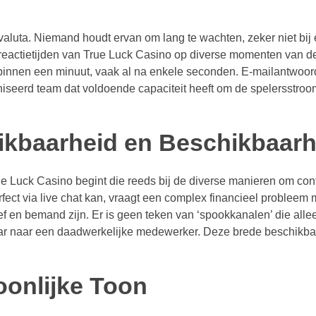
 valuta. Niemand houdt ervan om lang te wachten, zeker niet bij
reactietijden van True Luck Casino op diverse momenten van d
t binnen een minuut, vaak al na enkele seconden. E-mailantwoor
iseerd team dat voldoende capaciteit heeft om de spelersstroom
ikbaarheid en Beschikbaarh
rue Luck Casino begint die reeds bij de diverse manieren om co
ect via live chat kan, vraagt een complex financieel probleem m
ef en bemand zijn. Er is geen teken van ‘spookkanalen’ die allee
maar naar een daadwerkelijke medewerker. Deze brede beschikbaa
oonlijke Toon