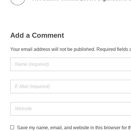
Add a Comment
Your email address will not be published. Required fields 
Save my name, email, and website in this browser for t