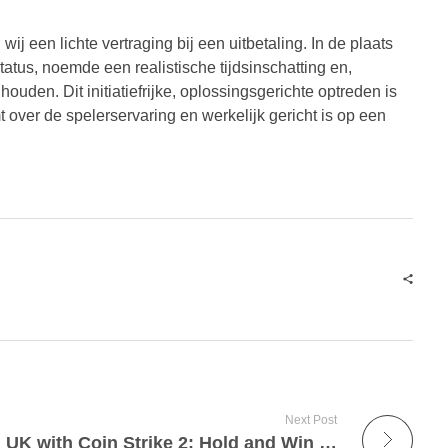
ij een lichte vertraging bij een uitbetaling. In de plaats
atus, noemde een realistische tijdsinschatting en,
ouden. Dit initiatiefrijke, oplossingsgerichte optreden is
over de spelerservaring en werkelijk gericht is op een
Next Post
Exclusive Promotions in UK with Coin Strike 2: Hold and Win Casino