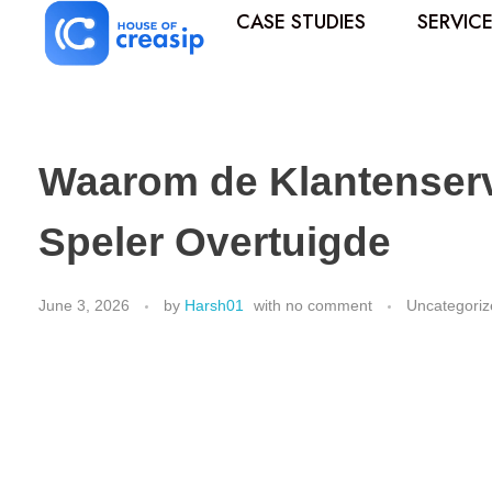
CASE STUDIES
SERVIC
Best Influencer Marketing Agency
Waarom de Klantenserv
Speler Overtuigde
June 3, 2026
by
Harsh01
with
no comment
Uncategoriz