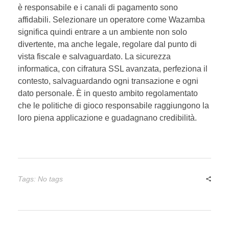
è responsabile e i canali di pagamento sono
affidabili. Selezionare un operatore come Wazamba
significa quindi entrare a un ambiente non solo
divertente, ma anche legale, regolare dal punto di
vista fiscale e salvaguardato. La sicurezza
informatica, con cifratura SSL avanzata, perfeziona il
contesto, salvaguardando ogni transazione e ogni
dato personale. È in questo ambito regolamentato
che le politiche di gioco responsabile raggiungono la
loro piena applicazione e guadagnano credibilità.
Tags: No tags