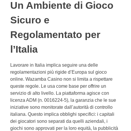
Un Ambiente di Gioco
Sicuro e
Regolamentato per
l’Italia
Lavorare in Italia implica seguire una delle
regolamentazioni più rigide d’Europa sul gioco
online. Wazamba Casino non si limita a rispettare
queste regole. Le usa come base per offrire un
servizio di alto livello. La piattaforma agisce con
licenza ADM (n. 0016224-5), la garanzia che le sue
iniziative sono monitorate dall’autorità di controllo
italiana. Questo implica obblighi specifici: i capitali
dei giocatori sono separati da quelli aziendali, i
giochi sono approvati per la loro equità, la pubblicità