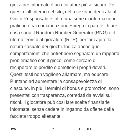
giocatore informato è un giocatore più al sicuro. Per
questo, all’interno del sito, nella sezione dedicata al
Gioco Responsabile, offre una serie di informazioni
pratiche e raccomandazioni. Spiega in parole chiare
cosa sono il Random Number Generator (RNG) e il
ritorno teorico al giocatore (RTP), per far capire la
natura casuale dei giochi. Indica anche quei
comportamenti che potrebbero segnalare un rapporto
problematico con il gioco, come cercare di
recuperare le perdite o omettere i propri doveri.
Questi testi non vogliono allarmare, ma educare.
Puntano ad aumentare la consapevolezza di
ciascuno. In più, i termini di bonus e promozioni sono
presentati con trasparenza, corredati da avvisi sui
rischi. Il giocatore può così fare scelte finanziarie
informate, senza cadere in inganno da offerte dalla
facciata troppo allettante.