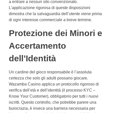
a entrare a nessun sito convenzionato.
L’applicazione rigorosa di queste disposizioni
dimostra che la salvaguardia dell’utente viene prima
di ogni interesse commerciale a breve termine.
Protezione dei Minori e
Accertamento
dell’Identità
Un cardine del gioco responsabile è l’assoluta
certezza che solo gli adulti possano giocare.
Wazamba Casino applica un protocollo rigoroso di
verifica dell’età e dell’identità (il processo KYC –
Know Your Customer), obbligatorio per tutti i nuovi
iscritti. Questo controllo, che potrebbe parere una
burocrazia, è invece una barriera necessaria per