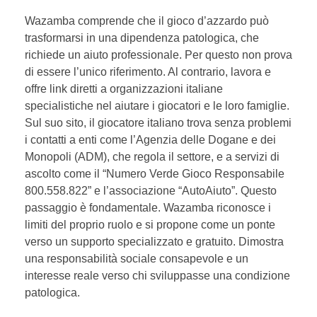
Wazamba comprende che il gioco d’azzardo può
trasformarsi in una dipendenza patologica, che
richiede un aiuto professionale. Per questo non prova
di essere l’unico riferimento. Al contrario, lavora e
offre link diretti a organizzazioni italiane
specialistiche nel aiutare i giocatori e le loro famiglie.
Sul suo sito, il giocatore italiano trova senza problemi
i contatti a enti come l’Agenzia delle Dogane e dei
Monopoli (ADM), che regola il settore, e a servizi di
ascolto come il “Numero Verde Gioco Responsabile
800.558.822” e l’associazione “AutoAiuto”. Questo
passaggio è fondamentale. Wazamba riconosce i
limiti del proprio ruolo e si propone come un ponte
verso un supporto specializzato e gratuito. Dimostra
una responsabilità sociale consapevole e un
interesse reale verso chi sviluppasse una condizione
patologica.