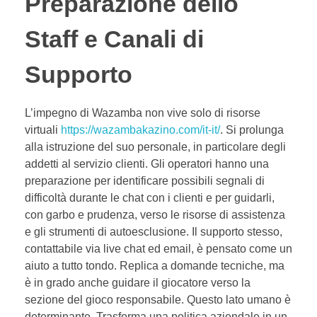
Preparazione dello
Staff e Canali di
Supporto
L’impegno di Wazamba non vive solo di risorse
virtuali
https://wazambakazino.com/it-it/
. Si prolunga
alla istruzione del suo personale, in particolare degli
addetti al servizio clienti. Gli operatori hanno una
preparazione per identificare possibili segnali di
difficoltà durante le chat con i clienti e per guidarli,
con garbo e prudenza, verso le risorse di assistenza
e gli strumenti di autoesclusione. Il supporto stesso,
contattabile via live chat ed email, è pensato come un
aiuto a tutto tondo. Replica a domande tecniche, ma
è in grado anche guidare il giocatore verso la
sezione del gioco responsabile. Questo lato umano è
determinante. Trasforma una politica aziendale in un