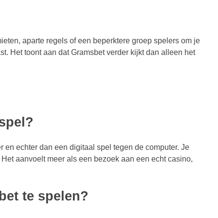
mieten, aparte regels of een beperktere groep spelers om je
t. Het toont aan dat Gramsbet verder kijkt dan alleen het
 spel?
ger en echter dan een digitaal spel tegen de computer. Je
 Het aanvoelt meer als een bezoek aan een echt casino,
bet te spelen?