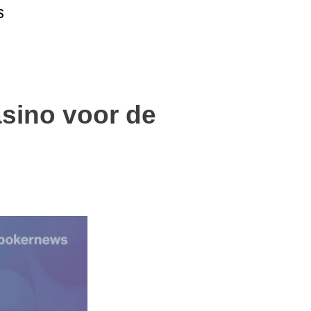
S
sino voor de