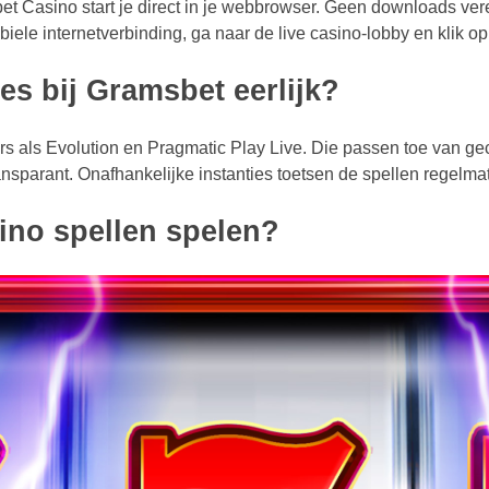
bet Casino start je direct in je webbrowser. Geen downloads ver
iele internetverbinding, ga naar de live casino-lobby en klik o
mes bij Gramsbet eerlijk?
rs als Evolution en Pragmatic Play Live. Die passen toe van 
ansparant. Onafhankelijke instanties toetsen de spellen regelma
sino spellen spelen?