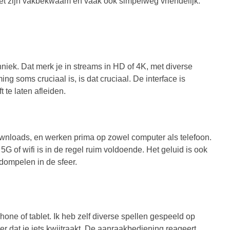
sbet zijn vakbekwaam en vaak ook simpelweg vriendelijk.
niek. Dat merk je in streams in HD of 4K, met diverse
ing soms cruciaal is, is dat cruciaal. De interface is
 te laten afleiden.
downloads, en werken prima op zowel computer als telefoon.
G of wifi is in de regel ruim voldoende. Het geluid is ook
 dompelen in de sfeer.
one of tablet. Ik heb zelf diverse spellen gespeeld op
er dat je iets kwijtraakt. De aanraakbediening reageert