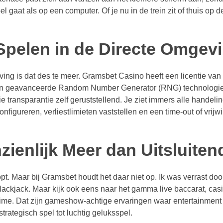
 gaat als op een computer. Of je nu in de trein zit of thuis op 
Spelen in de Directe Omgev
eving is dat des te meer. Gramsbet Casino heeft een licentie v
iken geavanceerde Random Number Generator (RNG) technologie
 die transparantie zelf geruststellend. Je ziet immers alle hand
figureren, verliestlimieten vaststellen en een time-out of vrijwil
enlijk Meer dan Uitsluitend
lopt. Maar bij Gramsbet houdt het daar niet op. Ik was verrast do
Blackjack. Maar kijk ook eens naar het gamma live baccarat, casi
ime. Dat zijn gameshow-achtige ervaringen waar entertainment
trategisch spel tot luchtig geluksspel.