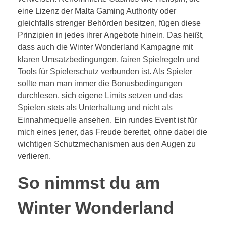
eine Lizenz der Malta Gaming Authority oder
gleichfalls strenger Behörden besitzen, fügen diese
Prinzipien in jedes ihrer Angebote hinein. Das heißt,
dass auch die Winter Wonderland Kampagne mit
klaren Umsatzbedingungen, fairen Spielregeln und
Tools für Spielerschutz verbunden ist. Als Spieler
sollte man man immer die Bonusbedingungen
durchlesen, sich eigene Limits setzen und das
Spielen stets als Unterhaltung und nicht als
Einnahmequelle ansehen. Ein rundes Event ist für
mich eines jener, das Freude bereitet, ohne dabei die
wichtigen Schutzmechanismen aus den Augen zu
verlieren.
So nimmst du am
Winter Wonderland