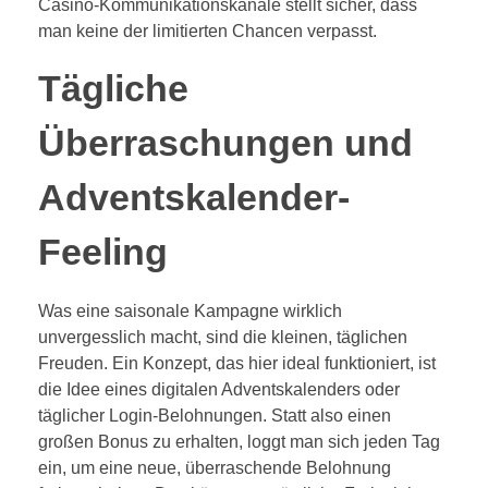
Casino-Kommunikationskanäle stellt sicher, dass
man keine der limitierten Chancen verpasst.
Tägliche
Überraschungen und
Adventskalender-
Feeling
Was eine saisonale Kampagne wirklich
unvergesslich macht, sind die kleinen, täglichen
Freuden. Ein Konzept, das hier ideal funktioniert, ist
die Idee eines digitalen Adventskalenders oder
täglicher Login-Belohnungen. Statt also einen
großen Bonus zu erhalten, loggt man sich jeden Tag
ein, um eine neue, überraschende Belohnung