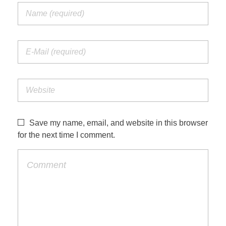
Save my name, email, and website in this browser
for the next time I comment.