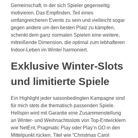
Gemeinschaft, in der sich Spieler gegenseitig
motivieren. Das Empfinden, Teil eines
umfangreicheren Events zu sein und vielleicht sogar
gegen andere um den besten Platz zu kämpfen,
schenkt dem ganz normalen Spielen eine weitere,
mitreißende Dimension, die optimal zum lebhafteren
Indoor-Leben im Winter harmoniert.
Exklusive Winter-Slots
und limitierte Spiele
Ein Highlight jeder saisonbedingten Kampagne sind
für mich stets die thematisch passenden Spiele.
Hellspin wird mit Garantie eine Zusammenstellung
an Winter- und Weihnachtsslots von Top-Entwicklern
wie NetEnt, Pragmatic Play oder Play’n GO in den
Mittelpunkt rücken. Titel wie “Christmas Carol