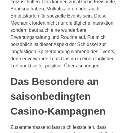
freizuschalten. Das können zusätzliche Freispiele,
Bonusguthaben, Multiplikatoren oder auch
Eintrittskarten für spezielle Events sein. Diese
Mechanik fördert nicht nur die tägliche Interaktion,
sondern baut auch eine wunderbare
Erwartungshaltung und Routine auf. Für mich
persönlich ist dieser Aspekt der Schlüssel zur
langfristigen Spielerbindung während des Events,
denn er verwandelt das Casino in einen täglichen
Treffpunkt voller positiver Überraschungen.
Das Besondere an
saisonbedingten
Casino-Kampagnen
Zusammenfassend lässt sich feststellen, dass