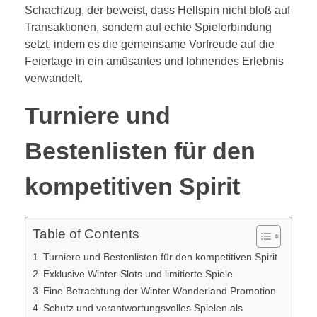
Schachzug, der beweist, dass Hellspin nicht bloß auf
Transaktionen, sondern auf echte Spielerbindung
setzt, indem es die gemeinsame Vorfreude auf die
Feiertage in ein amüsantes und lohnendes Erlebnis
verwandelt.
Turniere und
Bestenlisten für den
kompetitiven Spirit
Table of Contents
Turniere und Bestenlisten für den kompetitiven Spirit
Exklusive Winter-Slots und limitierte Spiele
Eine Betrachtung der Winter Wonderland Promotion
Schutz und verantwortungsvolles Spielen als