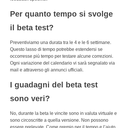
Per quanto tempo si svolge
il beta test?
Preventiviamo una durata tra le 4 e le 6 settimane.
Questo lasso di tempo potrebbe estendersi se
occorresse più tempo per testare alcune correzioni.
Ogni variazione del calendario vi sarà segnalato via
mail e attraverso gli annunci ufficiali.
I guadagni del beta test
sono veri?
No, durante la beta le vincite sono in valuta virtuale e
sono circoscritte a quella versione. Non possono
essere prelevate. Come premio per il tempo e l’aiuto,