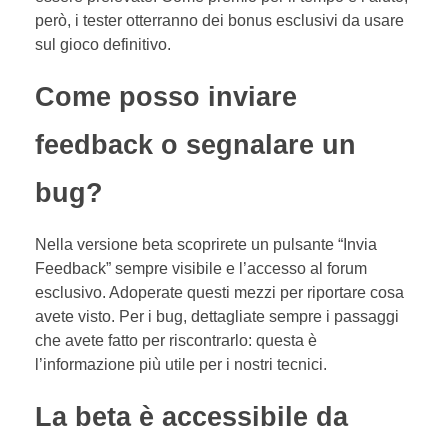
però, i tester otterranno dei bonus esclusivi da usare
sul gioco definitivo.
Come posso inviare
feedback o segnalare un
bug?
Nella versione beta scoprirete un pulsante “Invia
Feedback” sempre visibile e l’accesso al forum
esclusivo. Adoperate questi mezzi per riportare cosa
avete visto. Per i bug, dettagliate sempre i passaggi
che avete fatto per riscontrarlo: questa è
l’informazione più utile per i nostri tecnici.
La beta è accessibile da