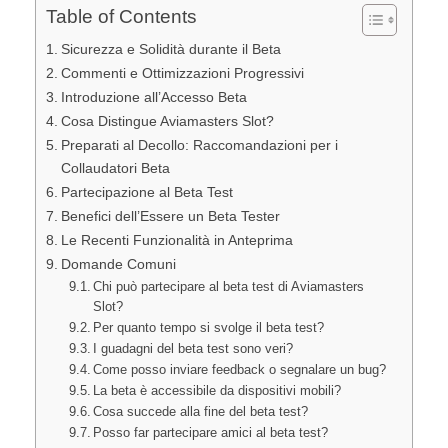
Table of Contents
Sicurezza e Solidità durante il Beta
Commenti e Ottimizzazioni Progressivi
Introduzione all’Accesso Beta
Cosa Distingue Aviamasters Slot?
Preparati al Decollo: Raccomandazioni per i
Collaudatori Beta
Partecipazione al Beta Test
Benefici dell’Essere un Beta Tester
Le Recenti Funzionalità in Anteprima
Domande Comuni
Chi può partecipare al beta test di Aviamasters
Slot?
Per quanto tempo si svolge il beta test?
I guadagni del beta test sono veri?
Come posso inviare feedback o segnalare un bug?
La beta è accessibile da dispositivi mobili?
Cosa succede alla fine del beta test?
Posso far partecipare amici al beta test?