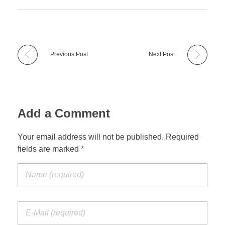
Previous Post
Next Post
Add a Comment
Your email address will not be published. Required
fields are marked *