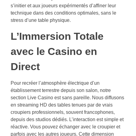
s’initier et aux joueurs expérimentés d’affiner leur
technique dans des conditions optimales, sans le
stress d’une table physique.
L’Immersion Totale
avec le Casino en
Direct
Pour recréer l’atmosphère électrique d’un
établissement terrestre depuis son salon, notre
section Live Casino est sans pareille. Nous diffusons
en streaming HD des tables tenues par de vrais
croupiers professionnels, souvent francophones,
depuis des studios dédiés. L’interaction est simple et
réactive. Vous pouvez échanger avec le croupier et
parfois avec les autres joueurs. Cette dimension