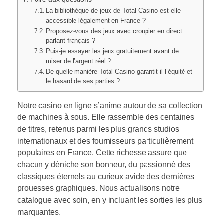
La bibliothèque de jeux de Total Casino est-elle
accessible légalement en France ?
Proposez-vous des jeux avec croupier en direct
parlant français ?
Puis-je essayer les jeux gratuitement avant de
miser de l’argent réel ?
De quelle manière Total Casino garantit-il l’équité et
le hasard de ses parties ?
Notre casino en ligne s’anime autour de sa collection
de machines à sous. Elle rassemble des centaines
de titres, retenus parmi les plus grands studios
internationaux et des fournisseurs particulièrement
populaires en France. Cette richesse assure que
chacun y déniche son bonheur, du passionné des
classiques éternels au curieux avide des dernières
prouesses graphiques. Nous actualisons notre
catalogue avec soin, en y incluant les sorties les plus
marquantes.