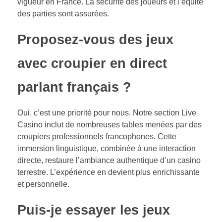
vigueur en France. La sécurité des joueurs et l’équité
des parties sont assurées.
Proposez-vous des jeux
avec croupier en direct
parlant français ?
Oui, c’est une priorité pour nous. Notre section Live
Casino inclut de nombreuses tables menées par des
croupiers professionnels francophones. Cette
immersion linguistique, combinée à une interaction
directe, restaure l’ambiance authentique d’un casino
terrestre. L’expérience en devient plus enrichissante
et personnelle.
Puis-je essayer les jeux