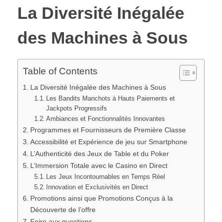
La Diversité Inégalée
des Machines à Sous
Table of Contents
La Diversité Inégalée des Machines à Sous
Les Bandits Manchots à Hauts Paiements et
Jackpots Progressifs
Ambiances et Fonctionnalités Innovantes
Programmes et Fournisseurs de Première Classe
Accessibilité et Expérience de jeu sur Smartphone
L’Authenticité des Jeux de Table et du Poker
L’Immersion Totale avec le Casino en Direct
Les Jeux Incontournables en Temps Réel
Innovation et Exclusivités en Direct
Promotions ainsi que Promotions Conçus à la
Découverte de l’offre
Foire aux questions