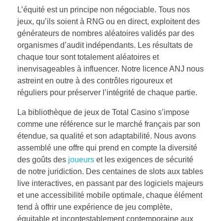
L’équité est un principe non négociable. Tous nos
jeux, qu’ils soient à RNG ou en direct, exploitent des
générateurs de nombres aléatoires validés par des
organismes d’audit indépendants. Les résultats de
chaque tour sont totalement aléatoires et
inenvisageables à influencer. Notre licence ANJ nous
astreint en outre à des contrôles rigoureux et
réguliers pour préserver l’intégrité de chaque partie.
La bibliothèque de jeux de Total Casino s’impose
comme une référence sur le marché français par son
étendue, sa qualité et son adaptabilité. Nous avons
assemblé une offre qui prend en compte la diversité
des goûts des
joueurs
et les exigences de sécurité
de notre juridiction. Des centaines de slots aux tables
live interactives, en passant par des logiciels majeurs
et une accessibilité mobile optimale, chaque élément
tend à offrir une expérience de jeu complète,
équitable et incontestablement contemporaine aux