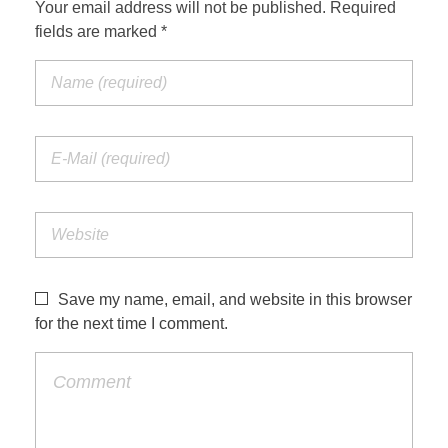
Your email address will not be published. Required
fields are marked *
Save my name, email, and website in this browser
for the next time I comment.