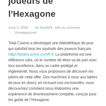
joueurs de
l’Hexagone
June 2, 2026
by
Harsh01
with
no comment
Uncategorized
Total Casino a développé une bibliothèque de jeux
qui satisfait tous les souhaits des joueurs français
https://totalscasino.com/fr-fr
. La plateforme est une
référence sûre, où le nombre de titres va de pair avec
leur excellence, dans un cadre protégé et
réglementé. Nous vous proposons de découvrir les
piliers de cette offre. Des machines à sous aux tables
de jeux en direct, en incluant nos exclusivités, vous
découvrirez comment nous élaborons une
expérience de divertissement complète, conçue pour
les goûts de l’Hexagone.