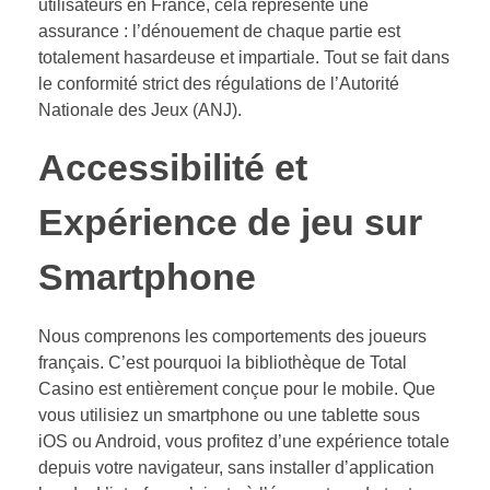
utilisateurs en France, cela représente une
assurance : l’dénouement de chaque partie est
totalement hasardeuse et impartiale. Tout se fait dans
le conformité strict des régulations de l’Autorité
Nationale des Jeux (ANJ).
Accessibilité et
Expérience de jeu sur
Smartphone
Nous comprenons les comportements des joueurs
français. C’est pourquoi la bibliothèque de Total
Casino est entièrement conçue pour le mobile. Que
vous utilisiez un smartphone ou une tablette sous
iOS ou Android, vous profitez d’une expérience totale
depuis votre navigateur, sans installer d’application