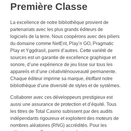
Première Classe
La excellence de notre bibliothèque provient de
partenariats avec les plus grands éditeurs de
logiciels de la terre. Nous coopérons avec des piliers
du domaine comme NetEnt, Play’n GO, Pragmatic
Play et Yggdrasil, parmi d’autres. Cette variété de
sources est un garantie de excellence graphique et
sonore, d’une expérience de jeu lisse sur tous les
appareils et d’une créativiténouveauté permanente.
Chaque éditeur imprime sa marque, étoffant notre
bibliothèque d’une diversité de styles et de systèmes.
Collaborer avec ces développeurs prestigieux est
aussi une assurance de protection et d’équité. Tous
les titres de Total Casino subissent par des audits
indépendants rigoureux et exploitent des moteurs de
nombres aléatoires (RNG) accrédités. Pour les