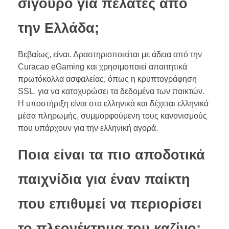
σίγουρο για πελάτες από
την Ελλάδα;
Βεβαίως, είναι. Δραστηριοποιείται με άδεια από την
Curacao eGaming και χρησιμοποιεί απαιτητικά
πρωτόκολλα ασφαλείας, όπως η κρυπτογράφηση
SSL, για να κατοχυρώσει τα δεδομένα των παικτών.
Η υποστήριξη είναι στα ελληνικά και δέχεται ελληνικά
μέσα πληρωμής, συμμορφούμενη τους κανονισμούς
που υπάρχουν για την ελληνική αγορά.
Ποια είναι τα πιο αποδοτικά
παιχνίδια για έναν παίκτη
που επιθυμεί να περιορίσει
το πλεονέκτημα του καζίνο;