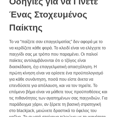
Οδηγίες για να Γίνετε
Ένας Στοχευμένος
Παίκτης
Το να “παίζετε σαν επαγγελματίας” δεν αφορά με το
να κερδίζετε κάθε φορά. Το κλειδί είναι να ελέγχετε το
παιχνίδι σας με τρόπο που παραμένει. Οι παλιοί
παίκτες αντιλαμβάνονται ότι ο τζόγος είναι
διασκέδαση, όχι επαγγελματική απασχόληση. Η
πρώτη κίνηση είναι να ορίσετε ένα προϋπολογισμό
για κάθε συνάντηση, ποσά που είστε άνετα να
επενδύσετε για απόλαυση, και να τον τηρείτε. Το
επόμενο βήμα είναι να μάθετε τους προϋποθέσεις και
τις πιθανότητες των αγαπημένων σας παιχνιδιών. Για
παράδειγμα χάριν, αν ξέρετε τη βασική στρατηγική
στο blackjack, μειώνετε δραστικά το όφελος του
καζίνο. Το σωστό στοίχημα τελειώνει με τη ικανότητα