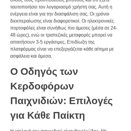
ταυτοποιήσει τον λογαριασμό χρήστη σας. Αυτή η
ενέργεια είναι για την διασφάλιση σας. Οι χρόνοι
διεκπεραίωσης είναι διαφορετικοί. Οι ηλεκτρονικές
πορτοφόλες είναι συνήθως πιο άμεσες (μέσα σε 24-
48 ώρες), ενώ οι τραπεζικές μεταφορές μπορεί να
απαιτήσουν 3-5 εργάσιμες. Επιδίωξη της
πλατφόρμας είναι να επεξεργάζεται κάθε αίτημα με
ασφάλεια και άμεσα.
Ο Οδηγός των
Κερδοφόρων
Παιχνιδιών: Επιλογές
για Κάθε Παίκτη