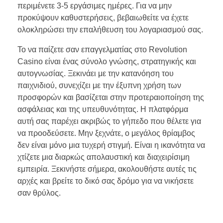
περιμένετε 3-5 εργάσιμες ημέρες. Για να μην
προκύψουν καθυστερήσεις, βεβαιωθείτε να έχετε
ολοκληρώσει την επαλήθευση του λογαριασμού σας.
Το να παίζετε σαν επαγγελματίας στο Revolution
Casino είναι ένας σύνολο γνώσης, στρατηγικής και
αυτογνωσίας. Ξεκινάει με την κατανόηση του
παιχνιδιού, συνεχίζει με την έξυπνη χρήση των
προσφορών και βασίζεται στην προτεραιοποίηση της
ασφάλειας και της υπευθυνότητας. Η πλατφόρμα
αυτή σας παρέχει ακριβώς το γήπεδο που θέλετε για
να προοδεύσετε. Μην ξεχνάτε, ο μεγάλος θρίαμβος
δεν είναι μόνο μια τυχερή στιγμή. Είναι η ικανότητα να
χτίζετε μια διαρκώς απολαυστική και διαχειρίσιμη
εμπειρία. Ξεκινήστε σήμερα, ακολουθήστε αυτές τις
αρχές και βρείτε το δικό σας δρόμο για να νικήσετε
σαν θρύλος.