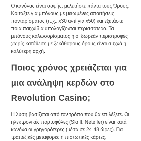
Ο κανόνας είναι σαφής: μελετήστε πάντα τους Όρους.
Κοιτάξτε για μπόνους με μειωμένες απαιτήσεις
πονταρίσματος (π.χ., x30 αντί για x50) και εξετάστε
ποια παιχνίδια υπολογίζονται περισσότερο. Τα
μπόνους καλωσορίσματος ή οι δωρεάν περιστροφές
χωρίς κατάθεση με ξεκάθαρους όρους είναι συχνά η
καλύτερη αρχή.
Ποιος χρόνος χρειάζεται για
μια ανάληψη κερδών στο
Revolution Casino;
Η λύση βασίζεται από τον τρόπο που θα επιλέξετε. Οι
ηλεκτρονικές πορτοφόλες (Skrill, Neteller) είναι κατά
κανόνα οι γρηγορότερες (μέσα σε 24-48 ώρες). Για
τραπεζικές μεταφορές ή πιστωτικές κάρτες,