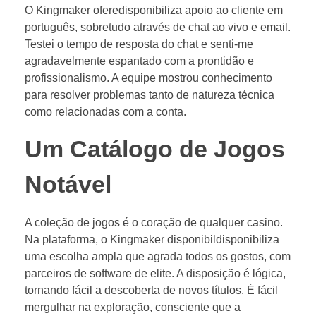
O Kingmaker oferedisponibiliza apoio ao cliente em
português, sobretudo através de chat ao vivo e email.
Testei o tempo de resposta do chat e senti-me
agradavelmente espantado com a prontidão e
profissionalismo. A equipe mostrou conhecimento
para resolver problemas tanto de natureza técnica
como relacionadas com a conta.
Um Catálogo de Jogos
Notável
A coleção de jogos é o coração de qualquer casino.
Na plataforma, o Kingmaker disponibildisponibiliza
uma escolha ampla que agrada todos os gostos, com
parceiros de software de elite. A disposição é lógica,
tornando fácil a descoberta de novos títulos. É fácil
mergulhar na exploração, consciente que a