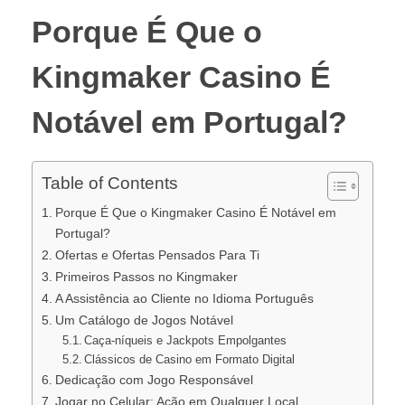
Porque É Que o
Kingmaker Casino É
Notável em Portugal?
Table of Contents
Porque É Que o Kingmaker Casino É Notável em
Portugal?
Ofertas e Ofertas Pensados Para Ti
Primeiros Passos no Kingmaker
A Assistência ao Cliente no Idioma Português
Um Catálogo de Jogos Notável
Caça-níqueis e Jackpots Empolgantes
Clássicos de Casino em Formato Digital
Dedicação com Jogo Responsável
Jogar no Celular: Ação em Qualquer Local