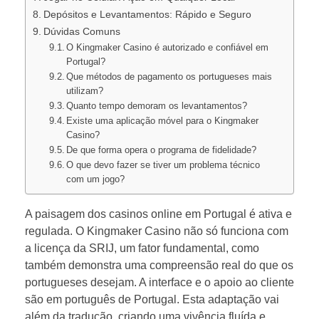
Depósitos e Levantamentos: Rápido e Seguro
Dúvidas Comuns
O Kingmaker Casino é autorizado e confiável em
Portugal?
Que métodos de pagamento os portugueses mais
utilizam?
Quanto tempo demoram os levantamentos?
Existe uma aplicação móvel para o Kingmaker
Casino?
De que forma opera o programa de fidelidade?
O que devo fazer se tiver um problema técnico
com um jogo?
A paisagem dos casinos online em Portugal é ativa e
regulada. O Kingmaker Casino não só funciona com
a licença da SRIJ, um fator fundamental, como
também demonstra uma compreensão real do que os
portugueses desejam. A interface e o apoio ao cliente
são em português de Portugal. Esta adaptação vai
além da tradução, criando uma vivência fluída e