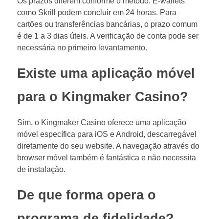
Os prazos diferem conforme o método. E-wallets
como Skrill podem concluir em 24 horas. Para
cartões ou transferências bancárias, o prazo comum
é de 1 a 3 dias úteis. A verificação de conta pode ser
necessária no primeiro levantamento.
Existe uma aplicação móvel
para o Kingmaker Casino?
Sim, o Kingmaker Casino oferece uma aplicação
móvel específica para iOS e Android, descarregável
diretamente do seu website. A navegação através do
browser móvel também é fantástica e não necessita
de instalação.
De que forma opera o
programa de fidelidade?