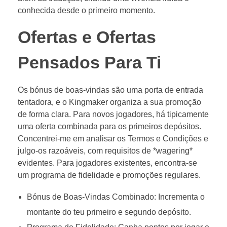
conhecida desde o primeiro momento.
Ofertas e Ofertas
Pensados Para Ti
Os bónus de boas-vindas são uma porta de entrada
tentadora, e o Kingmaker organiza a sua promoção
de forma clara. Para novos jogadores, há tipicamente
uma oferta combinada para os primeiros depósitos.
Concentrei-me em analisar os Termos e Condições e
julgo-os razoáveis, com requisitos de *wagering*
evidentes. Para jogadores existentes, encontra-se
um programa de fidelidade e promoções regulares.
Bónus de Boas-Vindas Combinado: Incrementa o
montante do teu primeiro e segundo depósito.