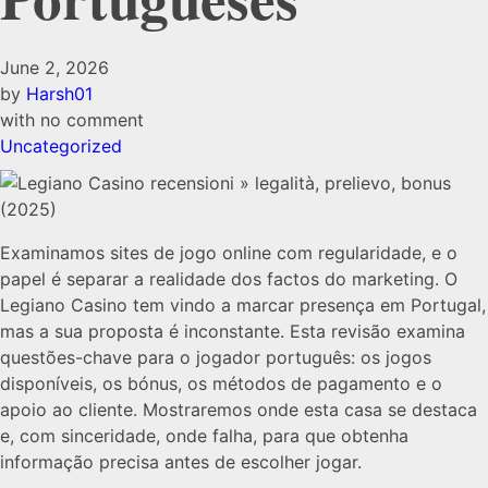
June 2, 2026
by
Harsh01
with
no comment
Uncategorized
Examinamos sites de jogo online com regularidade, e o
papel é separar a realidade dos factos do marketing. O
Legiano Casino tem vindo a marcar presença em Portugal,
mas a sua proposta é inconstante. Esta revisão examina
questões-chave para o jogador português: os jogos
disponíveis, os bónus, os métodos de pagamento e o
apoio ao cliente. Mostraremos onde esta casa se destaca
e, com sinceridade, onde falha, para que obtenha
informação precisa antes de escolher jogar.