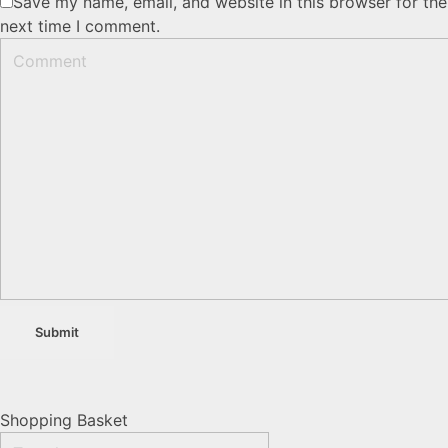
Save my name, email, and website in this browser for the
next time I comment.
Shopping Basket