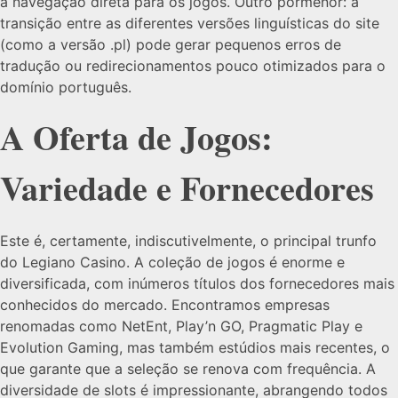
a navegação direta para os jogos. Outro pormenor: a
transição entre as diferentes versões linguísticas do site
(como a versão .pl) pode gerar pequenos erros de
tradução ou redirecionamentos pouco otimizados para o
domínio português.
A Oferta de Jogos:
Variedade e Fornecedores
Este é, certamente, indiscutivelmente, o principal trunfo
do Legiano Casino. A coleção de jogos é enorme e
diversificada, com inúmeros títulos dos fornecedores mais
conhecidos do mercado. Encontramos empresas
renomadas como NetEnt, Play’n GO, Pragmatic Play e
Evolution Gaming, mas também estúdios mais recentes, o
que garante que a seleção se renova com frequência. A
diversidade de slots é impressionante, abrangendo todos