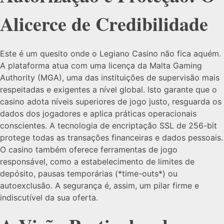
Alicerce de Credibilidade
Este é um quesito onde o Legiano Casino não fica aquém.
A plataforma atua com uma licença da Malta Gaming
Authority (MGA), uma das instituições de supervisão mais
respeitadas e exigentes a nível global. Isto garante que o
casino adota níveis superiores de jogo justo, resguarda os
dados dos jogadores e aplica práticas operacionais
conscientes. A tecnologia de encriptação SSL de 256-bit
protege todas as transações financeiras e dados pessoais.
O casino também oferece ferramentas de jogo
responsável, como a estabelecimento de limites de
depósito, pausas temporárias (*time-outs*) ou
autoexclusão. A segurança é, assim, um pilar firme e
indiscutível da sua oferta.