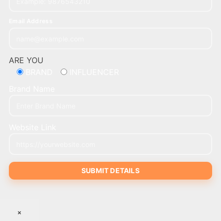
Email Address
ARE YOU
BRAND
INFLUENCER
Brand Name
Website Link
×