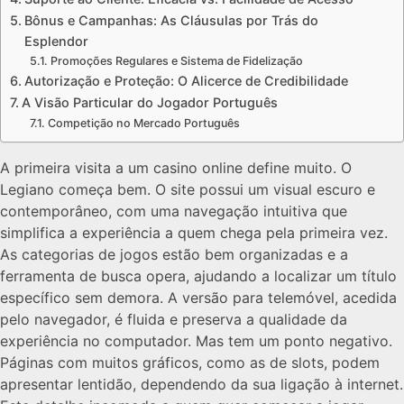
Bônus e Campanhas: As Cláusulas por Trás do
Esplendor
Promoções Regulares e Sistema de Fidelização
Autorização e Proteção: O Alicerce de Credibilidade
A Visão Particular do Jogador Português
Competição no Mercado Português
A primeira visita a um casino online define muito. O
Legiano começa bem. O site possui um visual escuro e
contemporâneo, com uma navegação intuitiva que
simplifica a experiência a quem chega pela primeira vez.
As categorias de jogos estão bem organizadas e a
ferramenta de busca opera, ajudando a localizar um título
específico sem demora. A versão para telemóvel, acedida
pelo navegador, é fluida e preserva a qualidade da
experiência no computador. Mas tem um ponto negativo.
Páginas com muitos gráficos, como as de slots, podem
apresentar lentidão, dependendo da sua ligação à internet.