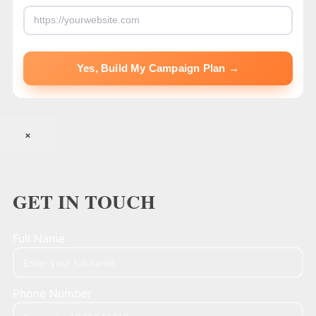
×
GET IN TOUCH
Full Name
Phone Number