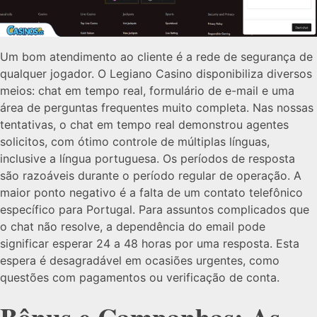
Um bom atendimento ao cliente é a rede de segurança de
qualquer jogador. O Legiano Casino disponibiliza diversos
meios: chat em tempo real, formulário de e-mail e uma
área de perguntas frequentes muito completa. Nas nossas
tentativas, o chat em tempo real demonstrou agentes
solicitos, com ótimo controle de múltiplas línguas,
inclusive a língua portuguesa. Os períodos de resposta
são razoáveis durante o período regular de operação. A
maior ponto negativo é a falta de um contato telefônico
específico para Portugal. Para assuntos complicados que
o chat não resolve, a dependência do email pode
significar esperar 24 a 48 horas por uma resposta. Esta
espera é desagradável em ocasiões urgentes, como
questões com pagamentos ou verificação de conta.