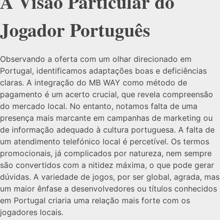
A Visão Particular do
Jogador Português
Observando a oferta com um olhar direcionado em
Portugal, identificamos adaptações boas e deficiências
claras. A integração do MB WAY como método de
pagamento é um acerto crucial, que revela compreensão
do mercado local. No entanto, notamos falta de uma
presença mais marcante em campanhas de marketing ou
de informação adequado à cultura portuguesa. A falta de
um atendimento telefónico local é percetível. Os termos
promocionais, já complicados por natureza, nem sempre
são convertidos com a nitidez máxima, o que pode gerar
dúvidas. A variedade de jogos, por ser global, agrada, mas
um maior ênfase a desenvolvedores ou títulos conhecidos
em Portugal criaria uma relação mais forte com os
jogadores locais.