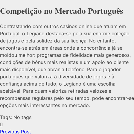
Competição no Mercado Português
Contrastando com outros casinos online que atuam em
Portugal, o Legiano destaca-se pela sua enorme coleção
de jogos e pela solidez da sua licença. No entanto,
encontra-se atrás em áreas onde a concorrência já se
moldou melhor: programas de fidelidade mais generosos,
condições de bónus mais realistas e um apoio ao cliente
mais disponível, que abranja telefone. Para o jogador
português que valoriza à diversidade de jogos e à
confiança acima de tudo, o Legiano é uma escolha
aceitável. Para quem valoriza retiradas velozes e
recompensas regulares pelo seu tempo, pode encontrar-se
opções mais interessantes no mercado.
Tags: No tags
Previous Post