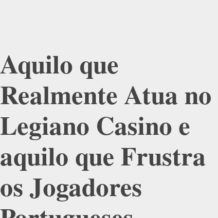
Aquilo que
Realmente Atua no
Legiano Casino e
aquilo que Frustra
os Jogadores
Portugueses