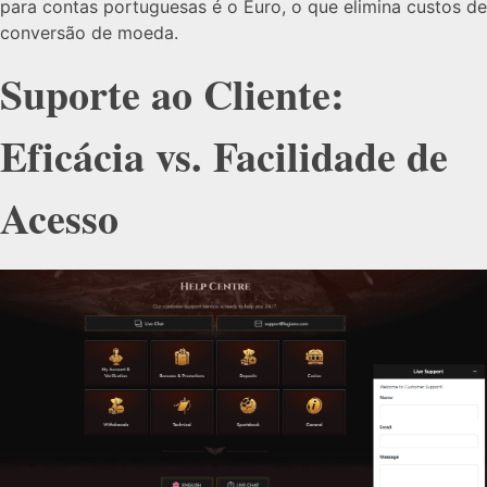
para contas portuguesas é o Euro, o que elimina custos de
conversão de moeda.
Suporte ao Cliente:
Eficácia vs. Facilidade de
Acesso