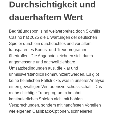
Durchsichtigkeit und
dauerhaftem Wert
Begrüßungsboni sind weitverbreitet, doch Skyhills
Casino hat 2025 die Erwartungen der deutschen
Spieler durch ein durchdachtes und vor allem
transparentes Bonus- und Treueprogramm
übertroffen. Die Angebote zeichnen sich durch
angemessene und nachvollziehbare
Umsatzbedingungen aus, die klar und
unmissverständlich kommuniziert werden. Es gibt
keine heimlichen Fallstricke, was in unserer Analyse
einen gewaltigen Vertrauensvorschuss schafft. Das
mehrschichtige Treueprogramm belohnt
kontinuierliches Spielen nicht mit hohlen
Versprechungen, sondern mit handfesten Vorteilen
wie eigenen Cashback-Optionen, schnelleren