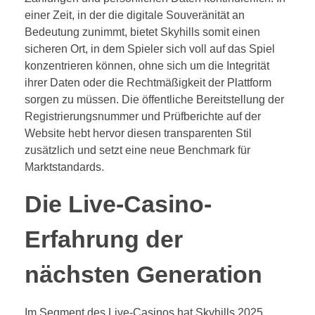
einer Zeit, in der die digitale Souveränität an
Bedeutung zunimmt, bietet Skyhills somit einen
sicheren Ort, in dem Spieler sich voll auf das Spiel
konzentrieren können, ohne sich um die Integrität
ihrer Daten oder die Rechtmäßigkeit der Plattform
sorgen zu müssen. Die öffentliche Bereitstellung der
Registrierungsnummer und Prüfberichte auf der
Website hebt hervor diesen transparenten Stil
zusätzlich und setzt eine neue Benchmark für
Marktstandards.
Die Live-Casino-
Erfahrung der
nächsten Generation
Im Segment des Live-Casinos hat Skyhills 2025