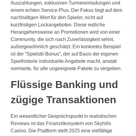
Auszahlungen, exklusiven Turniereinladungen und
einem echten Service-Plus. Der Fokus liegt auf dem
nachhaltigen Wert für den Spieler, nicht auf
kurzfristigen Lockangeboten. Diese redliche
Herangehensweise an Promotionen wird von einer
Community, die sich nach Zuverlässigkeit sehnt,
außergewöhnlich geschätzt. Ein konkretes Beispiel
ist der “Spielstil-Bonus”, der auf Basis der eigenen
Spielhistorie individuelle Angebote macht, anstatt
normierte, für alle ungeeignete Pakete zu vergeben.
Flüssige Banking und
zügige Transaktionen
Ein wesentlicher Gesprächspunkt in realistischen
Reviews ist das Finanzökosystem von Skyhills
Casino. Die Plattform stellt 2025 eine vielfältige