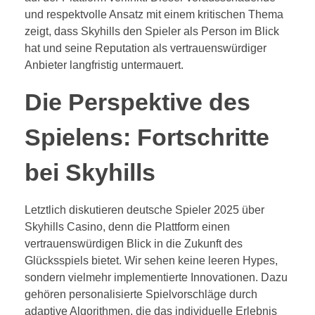
und respektvolle Ansatz mit einem kritischen Thema
zeigt, dass Skyhills den Spieler als Person im Blick
hat und seine Reputation als vertrauenswürdiger
Anbieter langfristig untermauert.
Die Perspektive des
Spielens: Fortschritte
bei Skyhills
Letztlich diskutieren deutsche Spieler 2025 über
Skyhills Casino, denn die Plattform einen
vertrauenswürdigen Blick in die Zukunft des
Glücksspiels bietet. Wir sehen keine leeren Hypes,
sondern vielmehr implementierte Innovationen. Dazu
gehören personalisierte Spielvorschläge durch
adaptive Algorithmen, die das individuelle Erlebnis