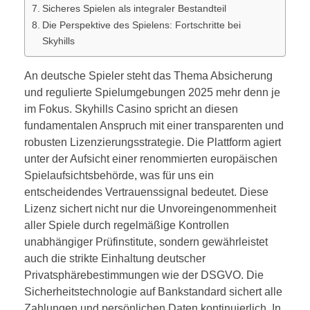
Sicheres Spielen als integraler Bestandteil
Die Perspektive des Spielens: Fortschritte bei
Skyhills
An deutsche Spieler steht das Thema Absicherung
und regulierte Spielumgebungen 2025 mehr denn je
im Fokus. Skyhills Casino spricht an diesen
fundamentalen Anspruch mit einer transparenten und
robusten Lizenzierungsstrategie. Die Plattform agiert
unter der Aufsicht einer renommierten europäischen
Spielaufsichtsbehörde, was für uns ein
entscheidendes Vertrauenssignal bedeutet. Diese
Lizenz sichert nicht nur die Unvoreingenommenheit
aller Spiele durch regelmäßige Kontrollen
unabhängiger Prüfinstitute, sondern gewährleistet
auch die strikte Einhaltung deutscher
Privatsphärebestimmungen wie der DSGVO. Die
Sicherheitstechnologie auf Bankstandard sichert alle
Zahlungen und persönlichen Daten kontinuierlich. In