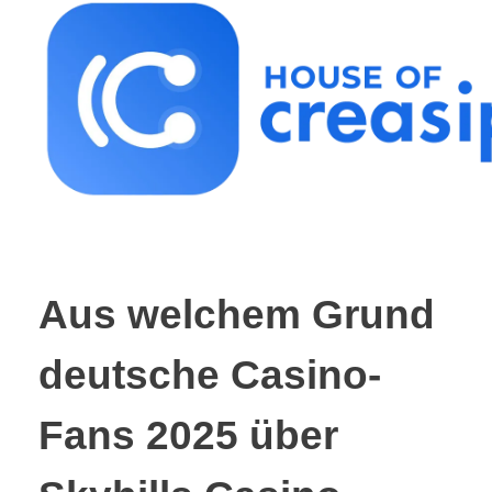
Best Influencer Marketing Agency
Aus welchem Grund
deutsche Casino-
Fans 2025 über