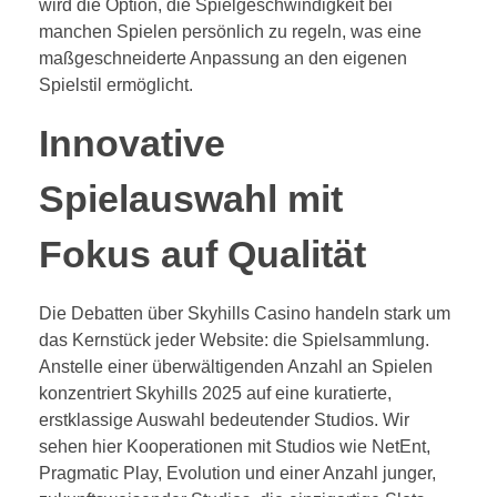
wird die Option, die Spielgeschwindigkeit bei
manchen Spielen persönlich zu regeln, was eine
maßgeschneiderte Anpassung an den eigenen
Spielstil ermöglicht.
Innovative
Spielauswahl mit
Fokus auf Qualität
Die Debatten über Skyhills Casino handeln stark um
das Kernstück jeder Website: die Spielsammlung.
Anstelle einer überwältigenden Anzahl an Spielen
konzentriert Skyhills 2025 auf eine kuratierte,
erstklassige Auswahl bedeutender Studios. Wir
sehen hier Kooperationen mit Studios wie NetEnt,
Pragmatic Play, Evolution und einer Anzahl junger,