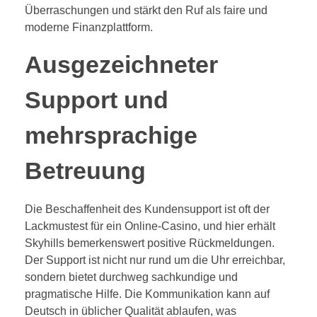
Überraschungen und stärkt den Ruf als faire und
moderne Finanzplattform.
Ausgezeichneter
Support und
mehrsprachige
Betreuung
Die Beschaffenheit des Kundensupport ist oft der
Lackmustest für ein Online-Casino, und hier erhält
Skyhills bemerkenswert positive Rückmeldungen.
Der Support ist nicht nur rund um die Uhr erreichbar,
sondern bietet durchweg sachkundige und
pragmatische Hilfe. Die Kommunikation kann auf
Deutsch in üblicher Qualität ablaufen, was