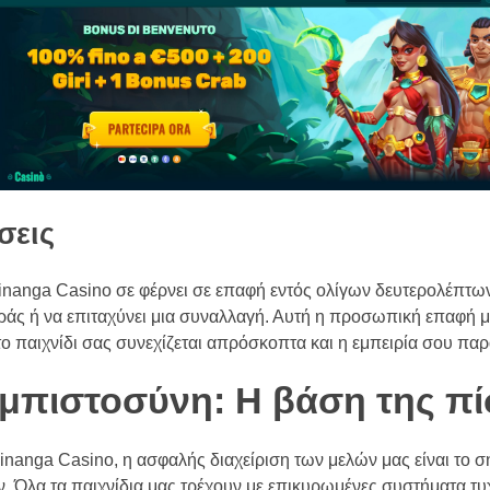
σεις
 Spinanga Casino σε φέρνει σε επαφή εντός ολίγων δευτερολέπτ
ράς ή να επιταχύνει μια συναλλαγή. Αυτή η προσωπική επαφή μο
το παιχνίδι σας συνεχίζεται απρόσκοπτα και η εμπειρία σου πα
εμπιστοσύνη: Η βάση της π
inanga Casino, η ασφαλής διαχείριση των μελών μας είναι το 
ών. Όλα τα παιχνίδια μας τρέχουν με επικυρωμένες συστήματα τυ