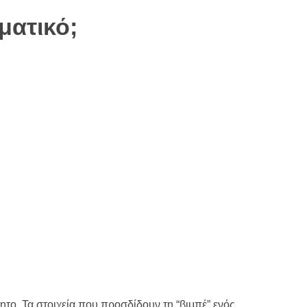
ματικό;
ητο. Τα στοιχεία που προσδίδουν τη “βιμπέ” ενός