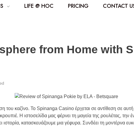
ES
LIFE @ HOC
PRICING
CONTACT U
sphere from Home with S
ed
 του καζίνο. Το Spinanga Casino έρχεται σε αντίθεση σε αυτή 
κρουπιέ. Η ιστοσελίδα μας φέρνει τη μαγεία της ρουλέτας, την
ει ιστορία, κατασκευάζουμε μια γέφυρα. Συνδέει τη μοντέρνα ε