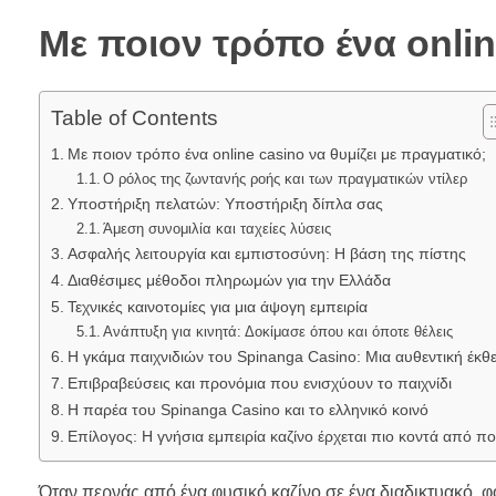
Με ποιον τρόπο ένα onlin
Table of Contents
Με ποιον τρόπο ένα online casino να θυμίζει με πραγματικό;
Ο ρόλος της ζωντανής ροής και των πραγματικών ντίλερ
Υποστήριξη πελατών: Υποστήριξη δίπλα σας
Άμεση συνομιλία και ταχείες λύσεις
Ασφαλής λειτουργία και εμπιστοσύνη: Η βάση της πίστης
Διαθέσιμες μέθοδοι πληρωμών για την Ελλάδα
Τεχνικές καινοτομίες για μια άψογη εμπειρία
Ανάπτυξη για κινητά: Δοκίμασε όπου και όποτε θέλεις
Η γκάμα παιχνιδιών του Spinanga Casino: Μια αυθεντική έκθ
Επιβραβεύσεις και προνόμια που ενισχύουν το παιχνίδι
Η παρέα του Spinanga Casino και το ελληνικό κοινό
Επίλογος: Η γνήσια εμπειρία καζίνο έρχεται πιο κοντά από πο
Όταν περνάς από ένα φυσικό καζίνο σε ένα διαδικτυακό, φ