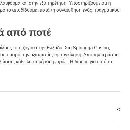
πλατφόρμα και στην εξυπηρέτηση. Υποστηρίζουμε ότι η
ον τρόπο αποδίδουμε πιστά τη συναίσθηση ενός πραγματικού
τά από ποτέ
 φίλους του τζόγου στην Ελλάδα. Στο Spinanga Casino,
υσιασμό, την αξιοπιστία, τη συγκίνηση. Από την τεράστια
λώσσα, κάθε λεπτομέρεια μετράει. Η δίοδος για αυτό το