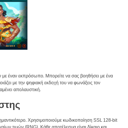
ων με έναν εκπρόσωπο. Μπορείτε να σας βοηθήσει με ένα
ιάζει με την ψηφιακή εκδοχή του να φωνάξεις τον
ραμένει απολαυστική.
ίστης
σημαντικότερο. Χρησιμοποιούμε κωδικοποίηση SSL 128-bit
χαίων τιμών (RNG). Κάθε αποτέλεσμα είναι δίκαιο και