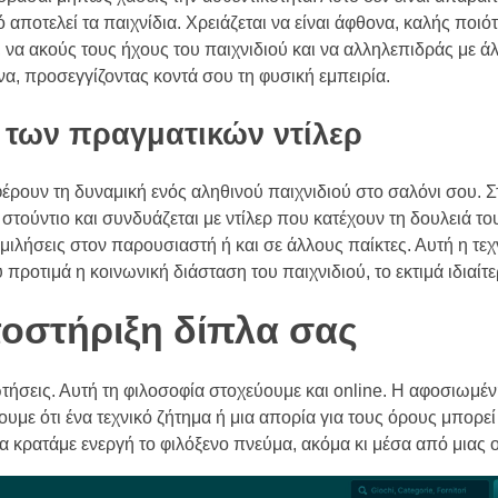
 αποτελεί τα παιχνίδια. Χρειάζεται να είναι άφθονα, καλής ποιό
ο, να ακούς τους ήχους του παιχνιδιού και να αλληλεπιδράς με 
να, προσεγγίζοντας κοντά σου τη φυσική εμπειρία.
 των πραγματικών ντίλερ
έρουν τη δυναμική ενός αληθινού παιχνιδιού στο σαλόνι σου. 
τούντιο και συνδυάζεται με ντίλερ που κατέχουν τη δουλειά του
α μιλήσεις στον παρουσιαστή ή και σε άλλους παίκτες. Αυτή η τ
προτιμά η κοινωνική διάσταση του παιχνιδιού, το εκτιμά ιδιαίτε
οστήριξη δίπλα σας
ωτήσεις. Αυτή τη φιλοσοφία στοχεύουμε και online. Η αφοσιωμέ
ουμε ότι ένα τεχνικό ζήτημα ή μια απορία για τους όρους μπορεί
Να κρατάμε ενεργή το φιλόξενο πνεύμα, ακόμα κι μέσα από μιας 