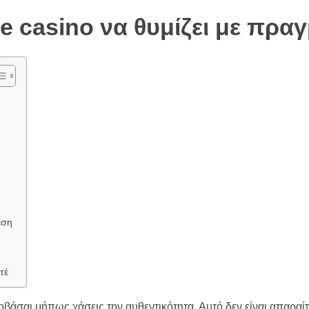
e casino να θυμίζει με πραγ
εση
τέ
οβάσαι μήπως χάσεις την αυθεντικότητα. Αυτό δεν είναι απαραίτ