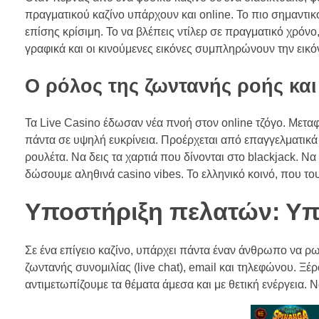
πραγματικού καζίνο υπάρχουν και online. Το πιο σημαντικό
επίσης κρίσιμη. Το να βλέπεις ντίλερ σε πραγματικό χρόν
γραφικά και οι κινούμενες εικόνες συμπληρώνουν την εικό
Ο ρόλος της ζωντανής ροής και
Τα Live Casino έδωσαν νέα πνοή στον online τζόγο. Μεταφ
πάντα σε υψηλή ευκρίνεια. Προέρχεται από επαγγελματικά σ
ρουλέτα. Να δεις τα χαρτιά που δίνονται στο blackjack. Ν
δώσουμε αληθινά casino vibes. Το ελληνικό κοινό, που του 
Υποστήριξη πελατών: Υπ
Σε ένα επίγειο καζίνο, υπάρχει πάντα έναν άνθρωπο να ρ
ζωντανής συνομιλίας (live chat), email και τηλεφώνου. Ξέρ
αντιμετωπίζουμε τα θέματα άμεσα και με θετική ενέργεια. 