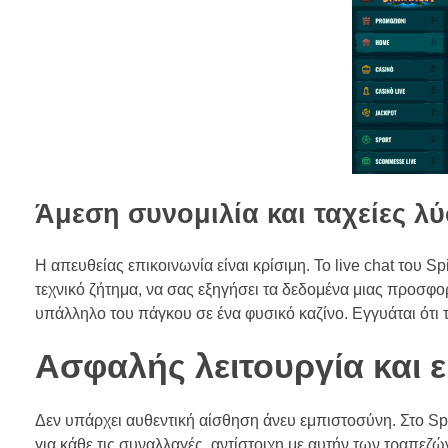
Άμεση συνομιλία και ταχείες λύ
Η απευθείας επικοινωνία είναι κρίσιμη. Το live chat του
τεχνικό ζήτημα, να σας εξηγήσει τα δεδομένα μιας προσφο
υπάλληλο του πάγκου σε ένα φυσικό καζίνο. Εγγυάται ότι 
Ασφαλής λειτουργία και 
Δεν υπάρχει αυθεντική αίσθηση άνευ εμπιστοσύνη. Στο Sp
για κάθε τις συναλλαγές, αντίστοιχη με αυτήν των τραπεζ