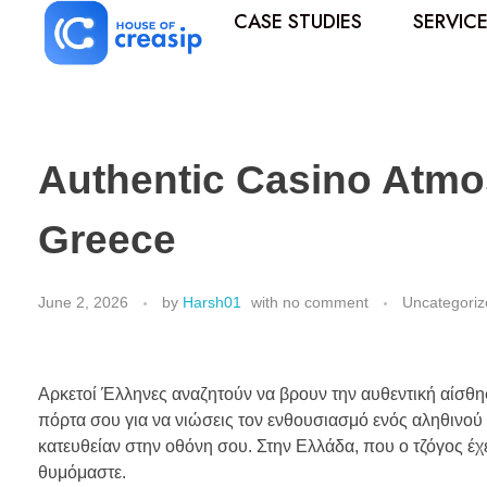
CASE STUDIES
SERVIC
Best Influencer Marketing Agency
Authentic Casino Atmo
Greece
June 2, 2026
by
Harsh01
with
no comment
Uncategoriz
Αρκετοί Έλληνες αναζητούν να βρουν την αυθεντική αίσθηση
πόρτα σου για να νιώσεις τον ενθουσιασμό ενός αληθινού 
κατευθείαν στην οθόνη σου. Στην Ελλάδα, που ο τζόγος έχ
θυμόμαστε.