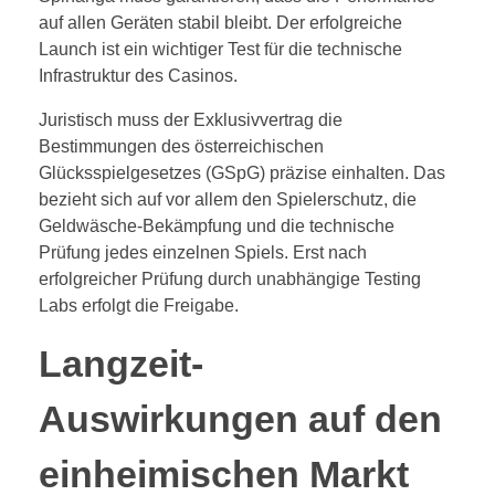
auf allen Geräten stabil bleibt. Der erfolgreiche
Launch ist ein wichtiger Test für die technische
Infrastruktur des Casinos.
Juristisch muss der Exklusivvertrag die
Bestimmungen des österreichischen
Glücksspielgesetzes (GSpG) präzise einhalten. Das
bezieht sich auf vor allem den Spielerschutz, die
Geldwäsche-Bekämpfung und die technische
Prüfung jedes einzelnen Spiels. Erst nach
erfolgreicher Prüfung durch unabhängige Testing
Labs erfolgt die Freigabe.
Langzeit-
Auswirkungen auf den
einheimischen Markt