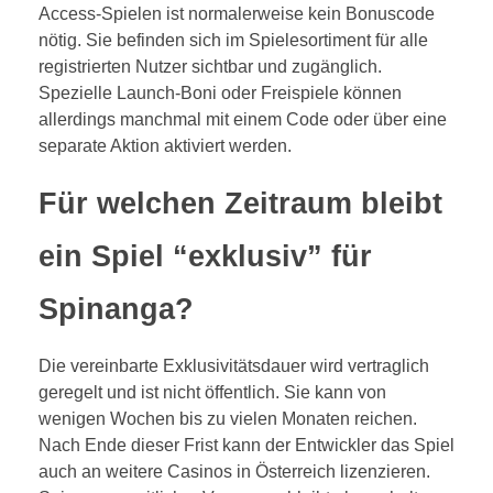
Access-Spielen ist normalerweise kein Bonuscode
nötig. Sie befinden sich im Spielesortiment für alle
registrierten Nutzer sichtbar und zugänglich.
Spezielle Launch-Boni oder Freispiele können
allerdings manchmal mit einem Code oder über eine
separate Aktion aktiviert werden.
Für welchen Zeitraum bleibt
ein Spiel “exklusiv” für
Spinanga?
Die vereinbarte Exklusivitätsdauer wird vertraglich
geregelt und ist nicht öffentlich. Sie kann von
wenigen Wochen bis zu vielen Monaten reichen.
Nach Ende dieser Frist kann der Entwickler das Spiel
auch an weitere Casinos in Österreich lizenzieren.