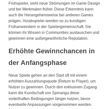
Frühspieler, sieht neue Strömungen im Game Design
und bei Merkmalen früher. Diese Erkenntnis kann
auch die Herangehensweise bei anderen Games
prägen. Vorabspieler werden so zu kundigen
Frühanwendern in der Spielergemeinschaft. Sie
können ihr Wissen in Communities austauschen und
gewinnen eine außergewöhnliche Reputation.
Erhöhte Gewinnchancen in
der Anfangsphase
Neue Spiele gehen an den Start oft mit einem
erhöhten Auszahlungsquote (Return to Player), um
Nutzer zu gewinnen. Durch den exklusiven Zugang
kann die Kundschaft von Spinanga diese
vorteilhaften Bedingungen länger nutzen, bevor
eventuelle Anpassungen vorgenommen werden.