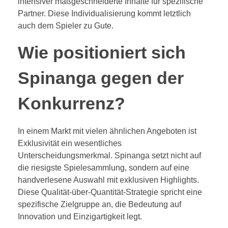
intensiver maßgeschneiderte Inhalte für spezifische
Partner. Diese Individualisierung kommt letztlich
auch dem Spieler zu Gute.
Wie positioniert sich
Spinanga gegen der
Konkurrenz?
In einem Markt mit vielen ähnlichen Angeboten ist
Exklusivität ein wesentliches
Unterscheidungsmerkmal. Spinanga setzt nicht auf
die riesigste Spielesammlung, sondern auf eine
handverlesene Auswahl mit exklusiven Highlights.
Diese Qualität-über-Quantität-Strategie spricht eine
spezifische Zielgruppe an, die Bedeutung auf
Innovation und Einzigartigkeit legt.