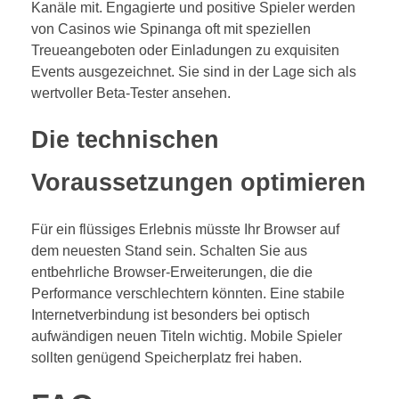
Kanäle mit. Engagierte und positive Spieler werden
von Casinos wie Spinanga oft mit speziellen
Treueangeboten oder Einladungen zu exquisiten
Events ausgezeichnet. Sie sind in der Lage sich als
wertvoller Beta-Tester ansehen.
Die technischen
Voraussetzungen optimieren
Für ein flüssiges Erlebnis müsste Ihr Browser auf
dem neuesten Stand sein. Schalten Sie aus
entbehrliche Browser-Erweiterungen, die die
Performance verschlechtern könnten. Eine stabile
Internetverbindung ist besonders bei optisch
aufwändigen neuen Titeln wichtig. Mobile Spieler
sollten genügend Speicherplatz frei haben.