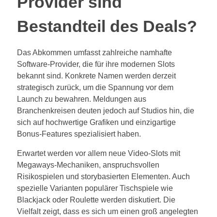
Provider sind
Bestandteil des Deals?
Das Abkommen umfasst zahlreiche namhafte
Software-Provider, die für ihre modernen Slots
bekannt sind. Konkrete Namen werden derzeit
strategisch zurück, um die Spannung vor dem
Launch zu bewahren. Meldungen aus
Branchenkreisen deuten jedoch auf Studios hin, die
sich auf hochwertige Grafiken und einzigartige
Bonus-Features spezialisiert haben.
Erwartet werden vor allem neue Video-Slots mit
Megaways-Mechaniken, anspruchsvollen
Risikospielen und storybasierten Elementen. Auch
spezielle Varianten populärer Tischspiele wie
Blackjack oder Roulette werden diskutiert. Die
Vielfalt zeigt, dass es sich um einen groß angelegten