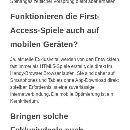
Spinangas zeitlicher Vorsprung bleibt aber erhalten.
Funktionieren die First-
Access-Spiele auch auf
mobilen Geräten?
Ja, aktuelle Exklusivtitel werden von den Entwicklern
fast immer als HTML5-Spiele erstellt, die direkt im
Handy-Browser Browser laufen. Sie sind daher auf
Smartphones und Tablets ohne App-Download direkt
spielbar. Erfordernis ist eine zuverlässige
Internetverbindung. Die mobile Optimierung ist ein
Kernkriterium.
Bringen solche