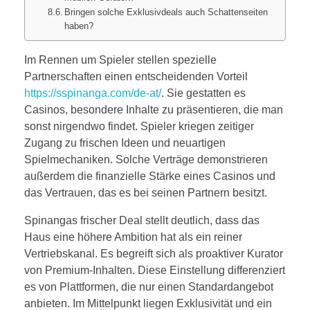
Bringen solche Exklusivdeals auch Schattenseiten
haben?
Im Rennen um Spieler stellen spezielle
Partnerschaften einen entscheidenden Vorteil
https://sspinanga.com/de-at/
. Sie gestatten es
Casinos, besondere Inhalte zu präsentieren, die man
sonst nirgendwo findet. Spieler kriegen zeitiger
Zugang zu frischen Ideen und neuartigen
Spielmechaniken. Solche Verträge demonstrieren
außerdem die finanzielle Stärke eines Casinos und
das Vertrauen, das es bei seinen Partnern besitzt.
Spinangas frischer Deal stellt deutlich, dass das
Haus eine höhere Ambition hat als ein reiner
Vertriebskanal. Es begreift sich als proaktiver Kurator
von Premium-Inhalten. Diese Einstellung differenziert
es von Plattformen, die nur einen Standardangebot
anbieten. Im Mittelpunkt liegen Exklusivität und ein