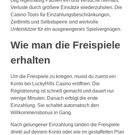
Leg regelmäßig Pausen ein und versuche niemals,
Verluste durch größere Einsätze wiederzuholen. Die
Casino-Tools für Einzahlungsbeschränkungen,
Zeitlimits und Selbstsperre sind wertvolle
Unterstützer für ein ausgewogenes Spielvergnügen.
Wie man die Freispiele
erhalten
Um die Freispiele zu kriegen, musst du zuerst ein
Konto bei LuckyHills Casino eröffnen. Die
Registrierung ist schnell gemacht und dauert nur
wenige Minuten. Danach erfolgt die erste
Einzahlung. Sie schaltet automatisch den
Willkommensbonus in Gang.
Nach gelungener Einzahlung landen die Freispiele
direkt auf deinem Konto oder wie im gestaffelten Plan