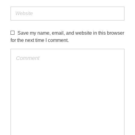
Save my name, email, and website in this browser
for the next time I comment.