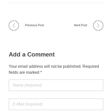
Previous Post
Next Post
Add a Comment
Your email address will not be published. Required
fields are marked *