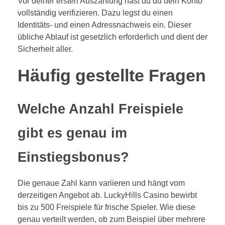
Vor deiner ersten Auszahlung hast du du dein Konto
vollständig verifizieren. Dazu legst du einen
Identitäts- und einen Adressnachweis ein. Dieser
übliche Ablauf ist gesetzlich erforderlich und dient der
Sicherheit aller.
Häufig gestellte Fragen
Welche Anzahl Freispiele
gibt es genau im
Einstiegsbonus?
Die genaue Zahl kann variieren und hängt vom
derzeitigen Angebot ab. LuckyHills Casino bewirbt
bis zu 500 Freispiele für frische Spieler. Wie diese
genau verteilt werden, ob zum Beispiel über mehrere