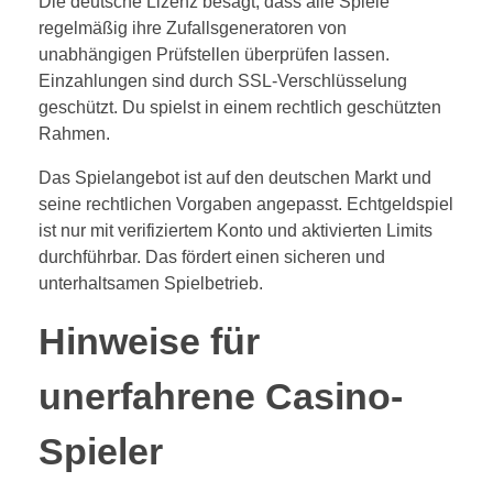
Die deutsche Lizenz besagt, dass alle Spiele
regelmäßig ihre Zufallsgeneratoren von
unabhängigen Prüfstellen überprüfen lassen.
Einzahlungen sind durch SSL-Verschlüsselung
geschützt. Du spielst in einem rechtlich geschützten
Rahmen.
Das Spielangebot ist auf den deutschen Markt und
seine rechtlichen Vorgaben angepasst. Echtgeldspiel
ist nur mit verifiziertem Konto und aktivierten Limits
durchführbar. Das fördert einen sicheren und
unterhaltsamen Spielbetrieb.
Hinweise für
unerfahrene Casino-
Spieler