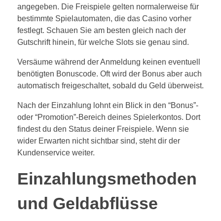
angegeben. Die Freispiele gelten normalerweise für
bestimmte Spielautomaten, die das Casino vorher
festlegt. Schauen Sie am besten gleich nach der
Gutschrift hinein, für welche Slots sie genau sind.
Versäume während der Anmeldung keinen eventuell
benötigten Bonuscode. Oft wird der Bonus aber auch
automatisch freigeschaltet, sobald du Geld überweist.
Nach der Einzahlung lohnt ein Blick in den “Bonus”-
oder “Promotion”-Bereich deines Spielerkontos. Dort
findest du den Status deiner Freispiele. Wenn sie
wider Erwarten nicht sichtbar sind, steht dir der
Kundenservice weiter.
Einzahlungsmethoden
und Geldabflüsse