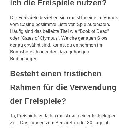
ich die Freispiele nutzen?
Die Freispiele beziehen sich meist für eine im Voraus
vom Casino bestimmte Liste von Spielautomaten.
Häufig sind das beliebte Titel wie “Book of Dead”
oder “Gates of Olympus”. Welche genauen Slots
genau erwähnt sind, kannst du entnehmen im
Bonusbereich oder den dazugehörigen
Bedingungen.
Besteht einen fristlichen
Rahmen für die Verwendung
der Freispiele?
Ja, Freispiele verfallen meist nach einer festgelegten
Zeit. Das können zum Beispiel 7 oder 30 Tage ab