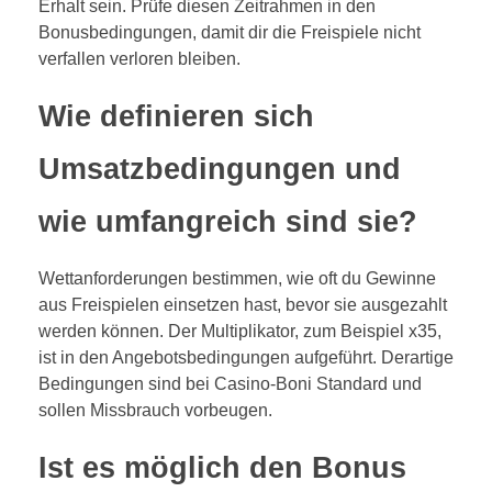
Erhalt sein. Prüfe diesen Zeitrahmen in den
Bonusbedingungen, damit dir die Freispiele nicht
verfallen verloren bleiben.
Wie definieren sich
Umsatzbedingungen und
wie umfangreich sind sie?
Wettanforderungen bestimmen, wie oft du Gewinne
aus Freispielen einsetzen hast, bevor sie ausgezahlt
werden können. Der Multiplikator, zum Beispiel x35,
ist in den Angebotsbedingungen aufgeführt. Derartige
Bedingungen sind bei Casino-Boni Standard und
sollen Missbrauch vorbeugen.
Ist es möglich den Bonus