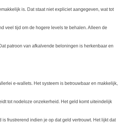
kkelijk is. Dat staat niet expliciet aangegeven, wat tot
end veel tijd om de hogere levels te behalen. Alleen de
 Dat patroon van afkalvende beloningen is herkenbaar en
lerlei e-wallets. Het systeem is betrouwbaar en makkelijk,
dt tot nodeloze onzekerheid. Het geld komt uiteindelijk
 frustrerend indien je op dat geld vertrouwt. Het lijkt dat