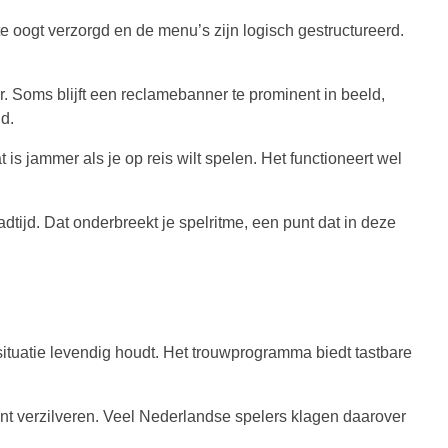
te oogt verzorgd en de menu’s zijn logisch gestructureerd.
r. Soms blijft een reclamebanner te prominent in beeld,
id.
s jammer als je op reis wilt spelen. Het functioneert wel
tijd. Dat onderbreekt je spelritme, een punt dat in deze
ituatie levendig houdt. Het trouwprogramma biedt tastbare
kunt verzilveren. Veel Nederlandse spelers klagen daarover