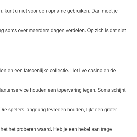
en, kunt u niet voor een opname gebruiken. Dan moet je
g soms over meerdere dagen verdelen. Op zich is dat niet
 en een fatsoenlijke collectie. Het live casino en de
 klantenservice houden een topervaring tegen. Soms schijnt
ie spelers langdurig tevreden houden, lijkt een groter
 is het het proberen waard. Heb je een hekel aan trage