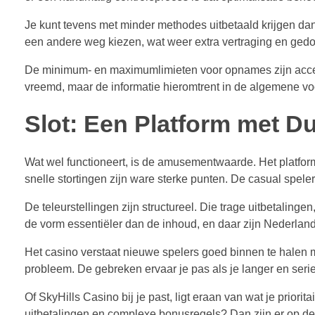
Je kunt tevens met minder methodes uitbetaald krijgen dan
een andere weg kiezen, wat weer extra vertraging en gedo
De minimum- en maximumlimieten voor opnames zijn accept
vreemd, maar de informatie hieromtrent in de algemene v
Slot: Een Platform met Du
Wat wel functioneert, is de amusementwaarde. Het platform
snelle stortingen zijn ware sterke punten. De casual speler 
De teleurstellingen zijn structureel. Die trage uitbetali
de vorm essentiëler dan de inhoud, en daar zijn Nederlands
Het casino verstaat nieuwe spelers goed binnen te halen m
probleem. De gebreken ervaar je pas als je langer en seri
Of SkyHills Casino bij je past, ligt eraan van wat je priori
uitbetalingen en complexe bonusregels? Dan zijn er op de