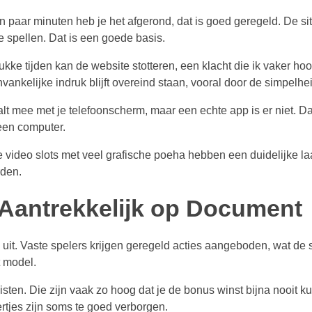
en paar minuten heb je het afgerond, dat is goed geregeld. De si
e spellen. Dat is een goede basis.
kke tijden kan de website stotteren, een klacht die ik vaker hoo
nvankelijke indruk blijft overeind staan, vooral door de simpelhe
 mee met je telefoonscherm, maar een echte app is er niet. Dat i
een computer.
video slots met veel grafische poeha hebben een duidelijke laad
rden.
Aantrekkelijk op Document
it. Vaste spelers krijgen geregeld acties aangeboden, wat de s
t model.
sten. Die zijn vaak zo hoog dat je de bonus winst bijna nooit 
rtjes zijn soms te goed verborgen.