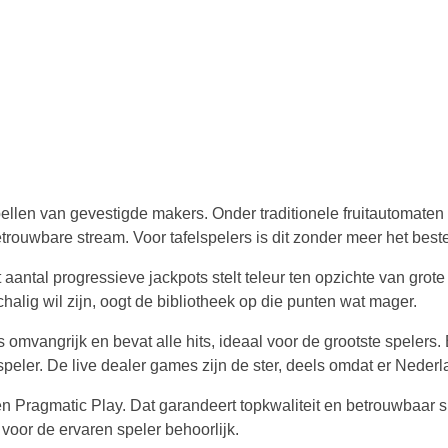
llen van gevestigde makers. Onder traditionele fruitautomaten t
trouwbare stream. Voor tafelspelers is dit zonder meer het beste
aantal progressieve jackpots stelt teleur ten opzichte van grote
halig wil zijn, oogt de bibliotheek op die punten wat mager.
omvangrijk en bevat alle hits, ideaal voor de grootste spelers. 
 speler. De live dealer games zijn de ster, deels omdat er Neder
Pragmatic Play. Dat garandeert topkwaliteit en betrouwbaar sp
 voor de ervaren speler behoorlijk.