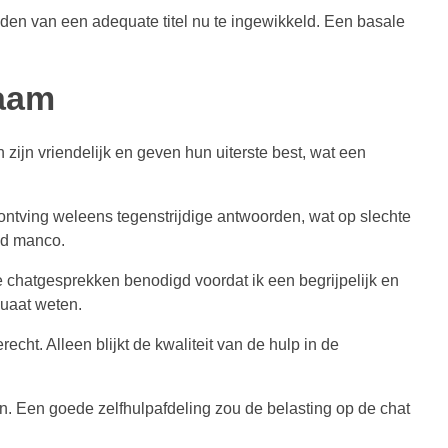
nden van een adequate titel nu te ingewikkeld. Een basale
waam
 zijn vriendelijk en geven hun uiterste best, wat een
 ontving weleens tegenstrijdige antwoorden, wat op slechte
end manco.
e chatgesprekken benodigd voordat ik een begrijpelijk en
quaat weten.
recht. Alleen blijkt de kwaliteit van de hulp in de
n. Een goede zelfhulpafdeling zou de belasting op de chat