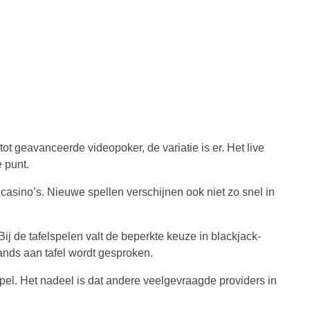
ot geavanceerde videopoker, de variatie is er. Het live
 punt.
 casino’s. Nieuwe spellen verschijnen ook niet zo snel in
Bij de tafelspelen valt de beperkte keuze in blackjack-
lands aan tafel wordt gesproken.
el. Het nadeel is dat andere veelgevraagde providers in