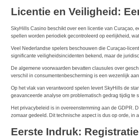
Licentie en Veiligheid: 
SkyHills Casino beschikt over een licentie van Curaçao, 
spellen worden periodiek gecontroleerd op eerlijkheid, wat 
Veel Nederlandse spelers beschouwen die Curaçao-licentie
significante veiligheidsincidenten bekend, maar de juridisc
De algemene voorwaarden bevatten clausules over geschil
verschil in consumentenbescherming is een wezenlijk aanda
Op het vlak van verantwoord spelen levert SkyHills de standa
geavanceerde analyse om problematisch gedrag tijdig te sp
Het privacybeleid is in overeenstemming aan de GDPR. D
zomaar gedeeld. Dit technische aspect is dus op orde, in afw
Eerste Indruk: Registrat