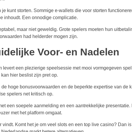
 je kunt storten. Sommige e-wallets die voor storten functioner
e inhoudt. Een onnodige complicatie.
abel, maar niet geweldig. Grote spelers moeten hun uitbetalin
oorwaarden had helderder mogen zijn.
idelijke Voor- en Nadelen
 levert een plezierige speelsessie met mooi vormgegeven spellen
kan hier beslist zijn pret op.
ngen, de hoge bonusvoorwaarden en de beperkte expertise van de
e spelers net kritisch op.
et een soepele aanmelding en een aantrekkelijke presentatie. D
euzer met het platform omgaat.
tair vindt. Komt het je om veel slots en een top live casino? Dan
 Nederlandse markt betere alternatieven.