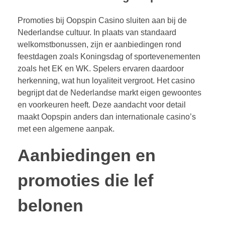
Promoties bij Oopspin Casino sluiten aan bij de
Nederlandse cultuur. In plaats van standaard
welkomstbonussen, zijn er aanbiedingen rond
feestdagen zoals Koningsdag of sportevenementen
zoals het EK en WK. Spelers ervaren daardoor
herkenning, wat hun loyaliteit vergroot. Het casino
begrijpt dat de Nederlandse markt eigen gewoontes
en voorkeuren heeft. Deze aandacht voor detail
maakt Oopspin anders dan internationale casino’s
met een algemene aanpak.
Aanbiedingen en
promoties die lef
belonen