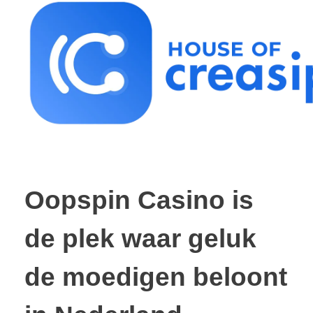
Best Influencer Marketing Agency
Oopspin Casino is
de plek waar geluk
de moedigen beloont