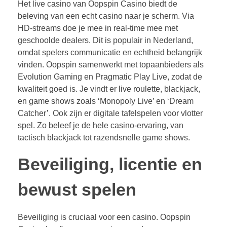
Het live casino van Oopspin Casino biedt de
beleving van een echt casino naar je scherm. Via
HD-streams doe je mee in real-time mee met
geschoolde dealers. Dit is populair in Nederland,
omdat spelers communicatie en echtheid belangrijk
vinden. Oopspin samenwerkt met topaanbieders als
Evolution Gaming en Pragmatic Play Live, zodat de
kwaliteit goed is. Je vindt er live roulette, blackjack,
en game shows zoals ‘Monopoly Live’ en ‘Dream
Catcher’. Ook zijn er digitale tafelspelen voor vlotter
spel. Zo beleef je de hele casino-ervaring, van
tactisch blackjack tot razendsnelle game shows.
Beveiliging, licentie en
bewust spelen
Beveiliging is cruciaal voor een casino. Oopspin