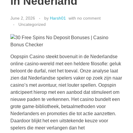
in Nederland
June 2, 2026
by
Harsh01
with
no comment
Uncategorized
Oopspin Casino steekt bovenuit in de Nederlandse
online casino-wereld met een heldere filosofie: geluk
beloont de durfal, niet het toeval. Onze analyse laat
zien dat Nederlandse spelers vaker op zoek zijn naar
casino’s met avontuur, niet louter spellen. Oopspin
anticipeert hierop met een aanbod dat stimuleert om
nieuwe paden te verkennen. Het casino bundelt een
grote game-bibliotheek, betaalmethoden voor
Nederlanders en promoties die tot actie aanzetten.
Daardoor blijkt het een uitstekende keuze voor
spelers die meer verlangen dan het