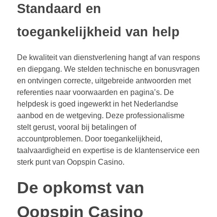
Standaard en
toegankelijkheid van help
De kwaliteit van dienstverlening hangt af van respons
en diepgang. We stelden technische en bonusvragen
en ontvingen correcte, uitgebreide antwoorden met
referenties naar voorwaarden en pagina’s. De
helpdesk is goed ingewerkt in het Nederlandse
aanbod en de wetgeving. Deze professionalisme
stelt gerust, vooral bij betalingen of
accountproblemen. Door toegankelijkheid,
taalvaardigheid en expertise is de klantenservice een
sterk punt van Oopspin Casino.
De opkomst van
Oopspin Casino