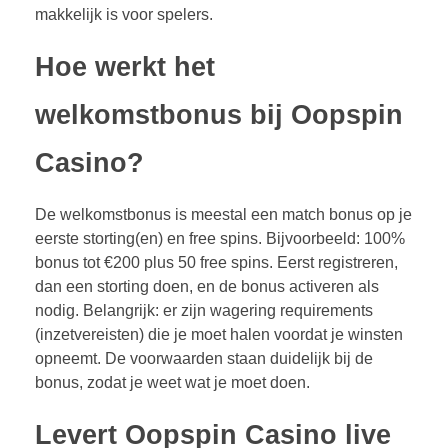
makkelijk is voor spelers.
Hoe werkt het
welkomstbonus bij Oopspin
Casino?
De welkomstbonus is meestal een match bonus op je
eerste storting(en) en free spins. Bijvoorbeeld: 100%
bonus tot €200 plus 50 free spins. Eerst registreren,
dan een storting doen, en de bonus activeren als
nodig. Belangrijk: er zijn wagering requirements
(inzetvereisten) die je moet halen voordat je winsten
opneemt. De voorwaarden staan duidelijk bij de
bonus, zodat je weet wat je moet doen.
Levert Oopspin Casino live