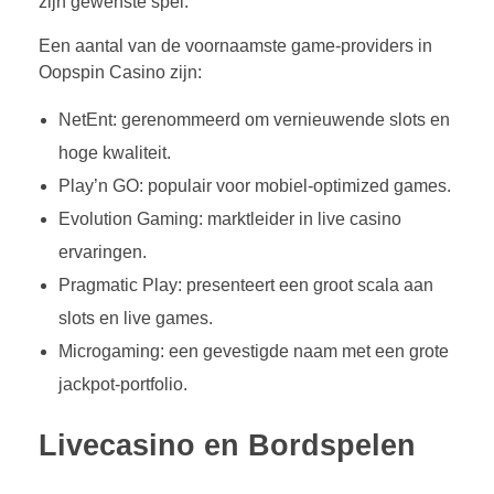
zijn gewenste spel.
Een aantal van de voornaamste game-providers in
Oopspin Casino zijn:
NetEnt: gerenommeerd om vernieuwende slots en
hoge kwaliteit.
Play’n GO: populair voor mobiel-optimized games.
Evolution Gaming: marktleider in live casino
ervaringen.
Pragmatic Play: presenteert een groot scala aan
slots en live games.
Microgaming: een gevestigde naam met een grote
jackpot-portfolio.
Livecasino en Bordspelen