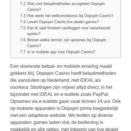
Wat voor betaalmethoden accepteert Oopspin
Casino?
Hoe werkt het welkomstbonus bij Oopspin Casino?
Levert Oopspin Casino live dealer games?
Kan ik spel limieten vastleggen voor verantwoord
spelen?
Binnen welke termijn zijn opnames bij Oopspin
Casino?
Is er mobiele app voor Oopspin Casino?
Een vloeiende betaal- en mobiele ervaring maakt
gokkers blij. Oopspin Casino heeft betaalmethoden
die aansluiten op Nederland, met iDEAL als
voorkeur. Stortingen zijn vrijwel altijd direct, in het
bijzonder met iDEAL en e-wallets zoals PayPal.
Opnames via e-wallets gaan vaak binnen 24 uur. Ook
op mobiele apparaten is Oopspin prima toegankelijk
met een adaptieve website. We testten op diverse
apparaten: games laden vlot, de bediening is
makkelijk en alle opties, met inbegrip van live dealer