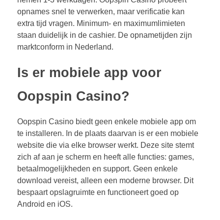
opnames snel te verwerken, maar verificatie kan
extra tijd vragen. Minimum- en maximumlimieten
staan duidelijk in de cashier. De opnametijden zijn
marktconform in Nederland.
Is er mobiele app voor
Oopspin Casino?
Oopspin Casino biedt geen enkele mobiele app om
te installeren. In de plaats daarvan is er een mobiele
website die via elke browser werkt. Deze site stemt
zich af aan je scherm en heeft alle functies: games,
betaalmogelijkheden en support. Geen enkele
download vereist, alleen een moderne browser. Dit
bespaart opslagruimte en functioneert goed op
Android en iOS.