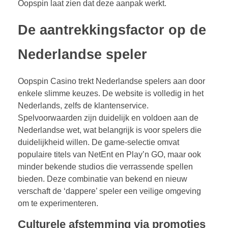
Oopspin laat zien dat deze aanpak werkt.
De aantrekkingsfactor op de
Nederlandse speler
Oopspin Casino trekt Nederlandse spelers aan door
enkele slimme keuzes. De website is volledig in het
Nederlands, zelfs de klantenservice.
Spelvoorwaarden zijn duidelijk en voldoen aan de
Nederlandse wet, wat belangrijk is voor spelers die
duidelijkheid willen. De game-selectie omvat
populaire titels van NetEnt en Play’n GO, maar ook
minder bekende studios die verrassende spellen
bieden. Deze combinatie van bekend en nieuw
verschaft de ‘dappere’ speler een veilige omgeving
om te experimenteren.
Culturele afstemming via promoties