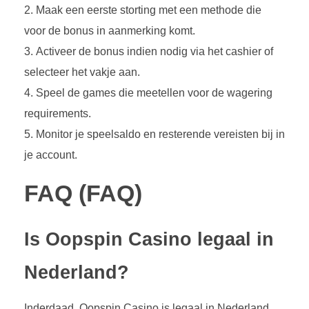
Maak een eerste storting met een methode die
voor de bonus in aanmerking komt.
Activeer de bonus indien nodig via het cashier of
selecteer het vakje aan.
Speel de games die meetellen voor de wagering
requirements.
Monitor je speelsaldo en resterende vereisten bij in
je account.
FAQ (FAQ)
Is Oopspin Casino legaal in
Nederland?
Inderdaad, Oopspin Casino is legaal in Nederland.