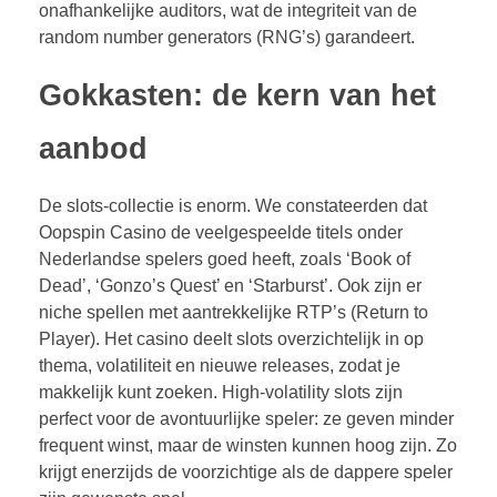
onafhankelijke auditors, wat de integriteit van de
random number generators (RNG’s) garandeert.
Gokkasten: de kern van het
aanbod
De slots-collectie is enorm. We constateerden dat
Oopspin Casino de veelgespeelde titels onder
Nederlandse spelers goed heeft, zoals ‘Book of
Dead’, ‘Gonzo’s Quest’ en ‘Starburst’. Ook zijn er
niche spellen met aantrekkelijke RTP’s (Return to
Player). Het casino deelt slots overzichtelijk in op
thema, volatiliteit en nieuwe releases, zodat je
makkelijk kunt zoeken. High-volatility slots zijn
perfect voor de avontuurlijke speler: ze geven minder
frequent winst, maar de winsten kunnen hoog zijn. Zo
krijgt enerzijds de voorzichtige als de dappere speler