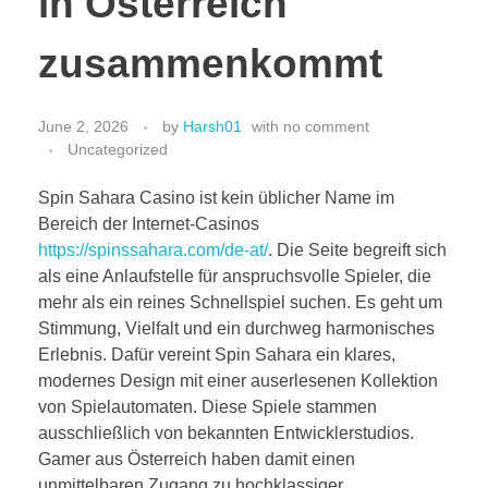
in Österreich
zusammenkommt
June 2, 2026
by
Harsh01
with
no comment
Uncategorized
Spin Sahara Casino ist kein üblicher Name im
Bereich der Internet-Casinos
https://spinssahara.com/de-at/
. Die Seite begreift sich
als eine Anlaufstelle für anspruchsvolle Spieler, die
mehr als ein reines Schnellspiel suchen. Es geht um
Stimmung, Vielfalt und ein durchweg harmonisches
Erlebnis. Dafür vereint Spin Sahara ein klares,
modernes Design mit einer auserlesenen Kollektion
von Spielautomaten. Diese Spiele stammen
ausschließlich von bekannten Entwicklerstudios.
Gamer aus Österreich haben damit einen
unmittelbaren Zugang zu hochklassiger