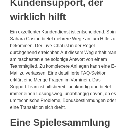
Kundensupport, der
wirklich hilft
Ein exzellenter Kundendienst ist entscheidend. Spin
Sahara Casino bietet mehrere Wege an, um Hilfe zu
bekommen. Der Live-Chat ist in der Regel
durchgehend erreichbar. Auf diesem Weg erhält man
am raschesten eine sofortige Antwort von einem
Teammitglied. Zu komplexere Anliegen kann eine E-
Mail zu verfassen. Eine detaillierte FAQ-Sektion
erklärt eine Menge Fragen im Vorhinein. Das
Support-Team ist hilfsbereit, fachkundig und bietet
immer einen Lösungsweg, unabhängig davon, ob es
um technische Probleme, Bonusbestimmungen oder
eine Transaktion sich dreht.
Eine Spielesammlung