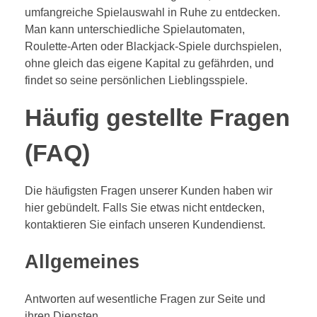
umfangreiche Spielauswahl in Ruhe zu entdecken.
Man kann unterschiedliche Spielautomaten,
Roulette-Arten oder Blackjack-Spiele durchspielen,
ohne gleich das eigene Kapital zu gefährden, und
findet so seine persönlichen Lieblingsspiele.
Häufig gestellte Fragen
(FAQ)
Die häufigsten Fragen unserer Kunden haben wir
hier gebündelt. Falls Sie etwas nicht entdecken,
kontaktieren Sie einfach unseren Kundendienst.
Allgemeines
Antworten auf wesentliche Fragen zur Seite und
ihren Diensten.