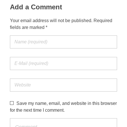
Add a Comment
Your email address will not be published. Required
fields are marked *
Save my name, email, and website in this browser
for the next time I comment.