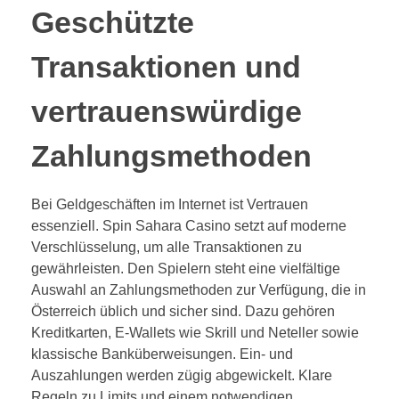
Geschützte
Transaktionen und
vertrauenswürdige
Zahlungsmethoden
Bei Geldgeschäften im Internet ist Vertrauen
essenziell. Spin Sahara Casino setzt auf moderne
Verschlüsselung, um alle Transaktionen zu
gewährleisten. Den Spielern steht eine vielfältige
Auswahl an Zahlungsmethoden zur Verfügung, die in
Österreich üblich und sicher sind. Dazu gehören
Kreditkarten, E-Wallets wie Skrill und Neteller sowie
klassische Banküberweisungen. Ein- und
Auszahlungen werden zügig abgewickelt. Klare
Regeln zu Limits und einem notwendigen