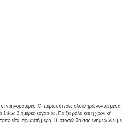
ά οι γρηγορότερες. Οι περισσότερες ολοκληρώνονται μέσα
 1 έως 3 ημέρες εργασίας. Παίζει ρόλο και η χρονική
οποιείται την αυτή μέρα. Η ιστοσελίδα σας ενημερώνει με