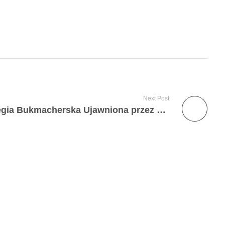
Next Post
Najskuteczniejsza Strategia Bukmacherska Ujawniona przez Zwycięzców Chickenroad Game w Polsce