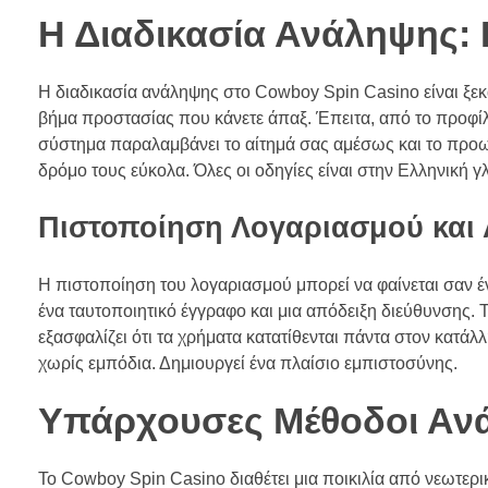
Η Διαδικασία Ανάληψης:
Η διαδικασία ανάληψης στο Cowboy Spin Casino είναι ξεκά
βήμα προστασίας που κάνετε άπαξ. Έπειτα, από το προφίλ
σύστημα παραλαμβάνει το αίτημά σας αμέσως και το προωθ
δρόμο τους εύκολα. Όλες οι οδηγίες είναι στην Ελληνική 
Πιστοποίηση Λογαριασμού και
Η πιστοποίηση του λογαριασμού μπορεί να φαίνεται σαν έν
ένα ταυτοποιητικό έγγραφο και μια απόδειξη διεύθυνσης. 
εξασφαλίζει ότι τα χρήματα κατατίθενται πάντα στον κατά
χωρίς εμπόδια. Δημιουργεί ένα πλαίσιο εμπιστοσύνης.
Υπάρχουσες Μέθοδοι Ανά
Το Cowboy Spin Casino διαθέτει μια ποικιλία από νεωτερ