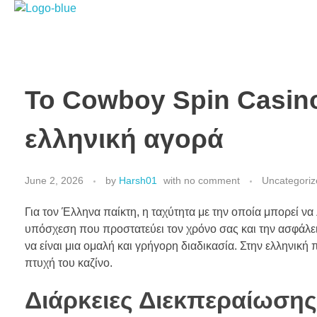
Best Influencer Marketing Agency
Το Cowboy Spin Casino
ελληνική αγορά
June 2, 2026
by
Harsh01
with
no comment
Uncategoriz
Για τον Έλληνα παίκτη, η ταχύτητα με την οποία μπορεί να λ
υπόσχεση που προστατεύει τον χρόνο σας και την ασφάλε
να είναι μια ομαλή και γρήγορη διαδικασία. Στην ελληνική
πτυχή του καζίνο.
Διάρκειες Διεκπεραίωση