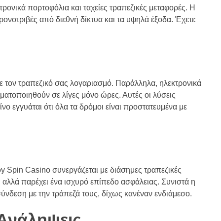
ρονικά πορτοφόλια και ταχείες τραπεζικές μεταφορές. Η
ρονοτριβές από διεθνή δίκτυα και τα υψηλά έξοδα. Έχετε
με τον τραπεζικό σας λογαριασμό. Παράλληλα, ηλεκτρονικά
ματοποιηθούν σε λίγες μόνο ώρες. Αυτές οι λύσεις
ο εγγυάται ότι όλα τα δρόμοι είναι προστατευμένα με
boy Spin Casino συνεργάζεται με διάσημες τραπεζικές
t, αλλά παρέχει ένα ισχυρό επίπεδο ασφάλειας. Συνιστά η
ύνδεση με την τράπεζά τους, δίχως κανέναν ενδιάμεσο.
 Ανάληψεις