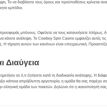
. Το να διαβάσετε τους όρους και προϋποθέσεις κρίνεται αναγ
κητο εμπόδιο.
προσφοράς μπόνους. Οφείλετε να τους κατανοήσετε πλήρως. Αυτο
 κάνετε ανάληψη. Το Cowboy Spin Casino εμφανίζει αυτές τις 
ς. Η τήρηση αυτών των κανόνων είναι υποχρεωτική. Προασπίζει
ι Διαύγεια
ρετήσει σε ό,τι ζητήσετε κατά τη διαδικασία ανάληψης. Η διάφα
ρξει κάποια απρόβλεπτη αργοπορία, η ομάδα θα σας παρέχει σαφ
ν ελληνική ομάδα των παικτών. Δηλώνει ότι η ικανοποίησή σας ε