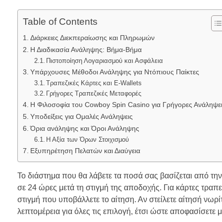
Table of Contents
Διάρκειες Διεκπεραίωσης και Πληρωμών
Η Διαδικασία Ανάληψης: Βήμα-Βήμα
Πιστοποίηση Λογαριασμού και Ασφάλεια
Υπάρχουσες Μέθοδοι Ανάληψης για Ντόπιους Παίκτες
Τραπεζικές Κάρτες και E-Wallets
Γρήγορες Τραπεζικές Μεταφορές
Η Φιλοσοφία του Cowboy Spin Casino για Γρήγορες Ανάληψε
Υποδείξεις για Ομαλές Ανάληψεις
Όρια ανάληψης και Όροι Ανάληψης
Η Αξία των Όρων Στοιχισμού
Εξυπηρέτηση Πελατών και Διαύγεια
Το διάστημα που θα λάβετε τα ποσά σας βασίζεται από την
σε 24 ώρες μετά τη στιγμή της αποδοχής. Για κάρτες τραπ
στιγμή που υποβάλλετε το αίτηση. Αν στείλετε αίτησή νωρ
λεπτομέρεια για όλες τις επιλογή, έτσι ώστε αποφασίσετε με