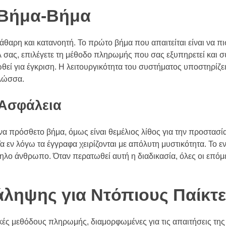
 Βήμα-Βήμα
θαρη και κατανοητή. Το πρώτο βήμα που απαιτείται είναι να π
 σας, επιλέγετε τη μέθοδο πληρωμής που σας εξυπηρετεί και 
εί για έγκριση. Η λειτουργικότητα του συστήματος υποστηρίζε
γλώσσα.
 Ασφάλεια
α πρόσθετο βήμα, όμως είναι θεμέλιος λίθος για την προστασία 
Τα εν λόγω τα έγγραφα χειρίζονται με απόλυτη μυστικότητα. Το 
λληλο άνθρωπο. Όταν περατωθεί αυτή η διαδικασία, όλες οι επόμ
ληψης για Ντόπιους Παίκτε
ικές μεθόδους πληρωμής, διαμορφωμένες για τις απαιτήσεις τη