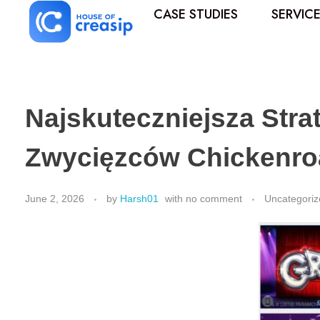
CASE STUDIES
SERVIC
Best Influencer Marketing Agency
Najskuteczniejsza Str
Zwycięzców Chickenro
June 2, 2026
by
Harsh01
with
no comment
Uncategoriz