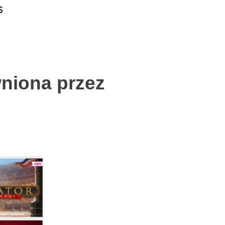
S
niona przez