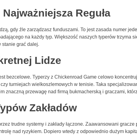
: Najważniejsza Reguła
dzą, gdy źle zarządzasz funduszami. To jest zasada numer jede
padającego na każdy typ. Większość naszych typerów trzyma s
stanie grać dalej.
retnej Lidze
est bezcelowe. Typerzy z Chickenroad Game celowo koncentrują 
A czy turniejach wielkoszlemowych w tenisie. Taka specjalizowa
im znaczną przewagę nad firmą bukmacherską i graczami, którzy s
Typów Zakładów
przez trudne systemy i zakłady łączone. Zaawansowani gracze 
ntrolę nad ryzykiem. Dopiero wtedy z odpowiednio dużym kapit