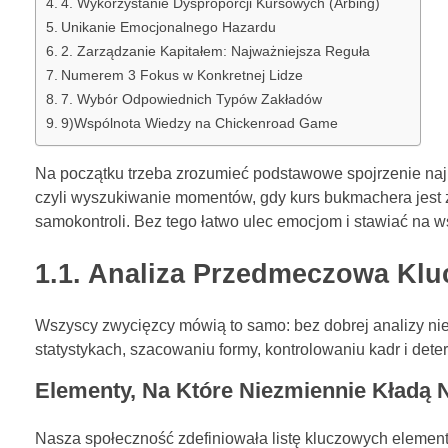
4. Wykorzystanie Dysproporcji Kursowych (Arbing)
Unikanie Emocjonalnego Hazardu
2. Zarządzanie Kapitałem: Najważniejsza Reguła
Numerem 3 Fokus w Konkretnej Lidze
7. Wybór Odpowiednich Typów Zakładów
9)Wspólnota Wiedzy na Chickenroad Game
Na początku trzeba zrozumieć podstawowe spojrzenie najle
czyli wyszukiwanie momentów, gdy kurs bukmachera jest
samokontroli. Bez tego łatwo ulec emocjom i stawiać na ws
1.1. Analiza Przedmeczowa Kl
Wszyscy zwycięzcy mówią to samo: bez dobrej analizy nie
statystykach, szacowaniu formy, kontrolowaniu kadr i dete
Elementy, Na Które Niezmiennie Kładą 
Nasza społeczność zdefiniowała listę kluczowych elementów