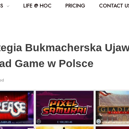
ES
LIFE @ HOC
PRICING
CONTACT U
ategia Bukmacherska Ujaw
ad Game w Polsce
ed