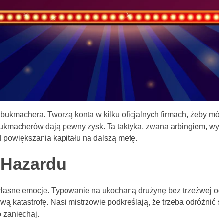
bukmachera. Tworzą konta w kilku oficjalnych firmach, żeby 
kmacherów dają pewny zysk. Ta taktyka, zwana arbingiem, wym
d powiększania kapitału na dalszą metę.
 Hazardu
łasne emocje. Typowanie na ukochaną drużynę bez trzeźwej oce
 katastrofę. Nasi mistrzowie podkreślają, że trzeba odróżnić se
 zaniechaj.