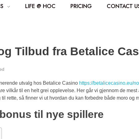
ES
LIFE @ HOC
PRICING
CONTACT U
g Tilbud fra Betalice Cas
ed
ponerende utvalg hos Betalice Casino
https://betalicecasino.eu/no
 vilkår til en helt grei opplevelse. Her går vi gjennom de mest
 til rette, så finner vi ut hvordan du kan forbedre både moro og 
onus til nye spillere