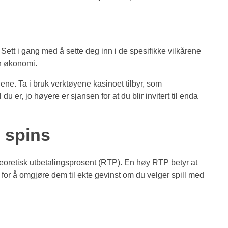
 Sett i gang med å sette deg inn i de spesifikke vilkårene
en økonomi.
ene. Ta i bruk verktøyene kasinoet tilbyr, som
er, jo høyere er sjansen for at du blir invitert til enda
 spins
eoretisk utbetalingsprosent (RTP). En høy RTP betyr at
ne for å omgjøre dem til ekte gevinst om du velger spill med