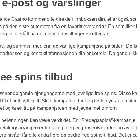
 e-post og varslinger
talice Casino kommer ofte direkte i innboksen din. eller også s
s på den siste automaten fra en favorittleverandør. En som liker l
g, eller slått på det i kontoinnstillingene i etterkant.
bedre, og summen mer, enn de vanlige kampanjene på siden. De ka
stadressen og kontaktinformasjonen din er korrekt. Da går du i
ee spins tilbud
 belønner de gamle gjengangerne med jevnlige free spins. Disse
til et helt nytt spill. Slike kampanjer lar deg teste nye automater 
et og ta en titt på kampanjsiden med jevne mellomrom.
men belønningen kan være verdt det. En “Fredagsspins”-kampanje 
talingsarrangementer kan gi deg en prosentvis refusjon av tapet 
nivåer får ofte enda flere og bedre free spins-tilbud. Det er cas