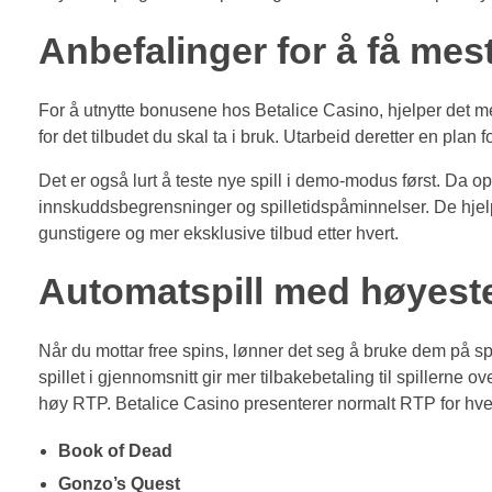
Anbefalinger for å få mes
For å utnytte bonusene hos Betalice Casino, hjelper det med
for det tilbudet du skal ta i bruk. Utarbeid deretter en plan
Det er også lurt å teste nye spill i demo-modus først. Da 
innskuddsbegrensninger og spilletidspåminnelser. De hjelper 
gunstigere og mer eksklusive tilbud etter hvert.
Automatspill med høyeste
Når du mottar free spins, lønner det seg å bruke dem på s
spillet i gjennomsnitt gir mer tilbakebetaling til spillerne 
høy RTP. Betalice Casino presenterer normalt RTP for hvert
Book of Dead
Gonzo’s Quest