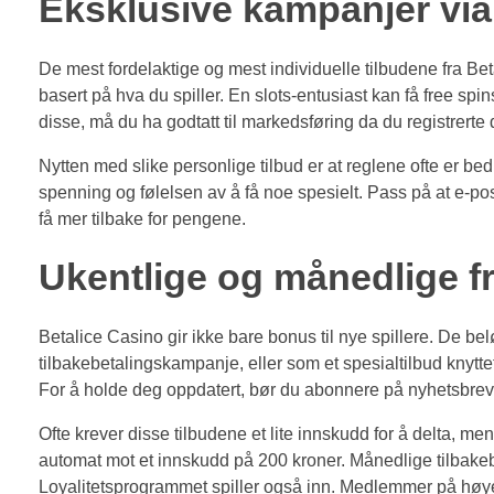
Eksklusive kampanjer via
De mest fordelaktige og mest individuelle tilbudene fra Be
basert på hva du spiller. En slots-entusiast kan få free spin
disse, må du ha godtatt til markedsføring da du registrerte de
Nytten med slike personlige tilbud er at reglene ofte er 
spenning og følelsen av å få noe spesielt. Pass på at e-po
få mer tilbake for pengene.
Ukentlige og månedlige fr
Betalice Casino gir ikke bare bonus til nye spillere. De
tilbakebetalingskampanje, eller som et spesialtilbud knyttet 
For å holde deg oppdatert, bør du abonnere på nyhetsbrev
Ofte krever disse tilbudene et lite innskudd for å delta, 
automat mot et innskudd på 200 kroner. Månedlige tilbakebe
Loyalitetsprogrammet spiller også inn. Medlemmer på høyere 