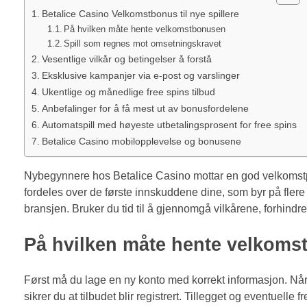
Betalice Casino Velkomstbonus til nye spillere
På hvilken måte hente velkomstbonusen
Spill som regnes mot omsetningskravet
Vesentlige vilkår og betingelser å forstå
Eksklusive kampanjer via e-post og varslinger
Ukentlige og månedlige free spins tilbud
Anbefalinger for å få mest ut av bonusfordelene
Automatspill med høyeste utbetalingsprosent for free spins
Betalice Casino mobilopplevelse og bonusene
Nybegynnere hos Betalice Casino mottar en god velkomstpakk
fordeles over de første innskuddene dine, som byr på flere 
bransjen. Bruker du tid til å gjennomgå vilkårene, forhindr
På hvilken måte hente velkom
Først må du lage en ny konto med korrekt informasjon. Nå
sikrer du at tilbudet blir registrert. Tillegget og eventuel