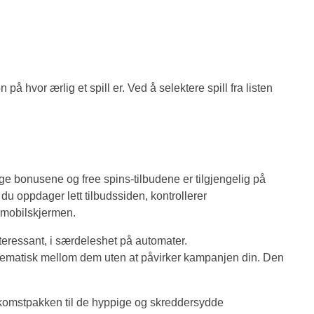
å hvor ærlig et spill er. Ved å selektere spill fra listen
lige bonusene og free spins-tilbudene er tilgjengelig på
u oppdager lett tilbudssiden, kontrollerer
å mobilskjermen.
teressant, i særdeleshet på automater.
blematisk mellom dem uten at påvirker kampanjen din. Den
velkomstpakken til de hyppige og skreddersydde