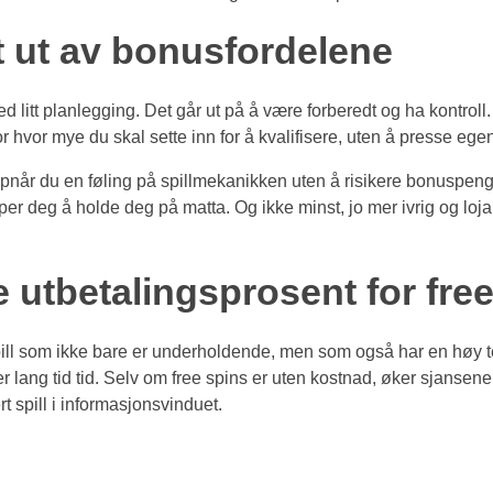
t ut av bonusfordelene
 litt planlegging. Det går ut på å være forberedt og ha kontroll.
 for hvor mye du skal sette inn for å kvalifisere, uten å presse eg
oppnår du en føling på spillmekanikken uten å risikere bonuspeng
deg å holde deg på matta. Og ikke minst, jo mer ivrig og lojal du 
 utbetalingsprosent for free
pill som ikke bare er underholdende, men som også har en høy t
over lang tid tid. Selv om free spins er uten kostnad, øker sjanse
 spill i informasjonsvinduet.