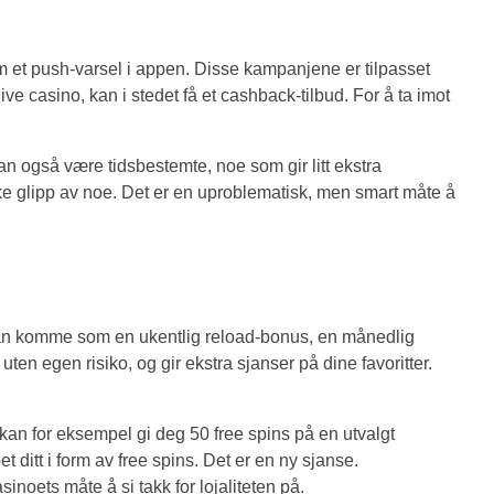
om et push-varsel i appen. Disse kampanjene er tilpasset
ive casino, kan i stedet få et cashback-tilbud. For å ta imot
n også være tidsbestemte, noe som gir litt ekstra
kke glipp av noe. Det er en uproblematisk, men smart måte å
 kan komme som en ukentlig reload-bonus, en månedlig
uten egen risiko, og gir ekstra sjanser på dine favoritter.
kan for eksempel gi deg 50 free spins på en utvalgt
ditt i form av free spins. Det er en ny sjanse.
inoets måte å si takk for lojaliteten på.