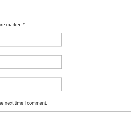
are marked *
he next time I comment.