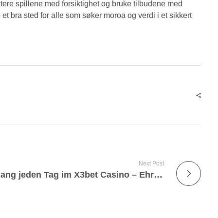
tere spillene med forsiktighet og bruke tilbudene med
t bra sted for alle som søker moroa og verdi i et sikkert
Next Post
Ich testete einen Monat lang jeden Tag im X3bet Casino – Ehrliche Ergebnisse aus Österreich