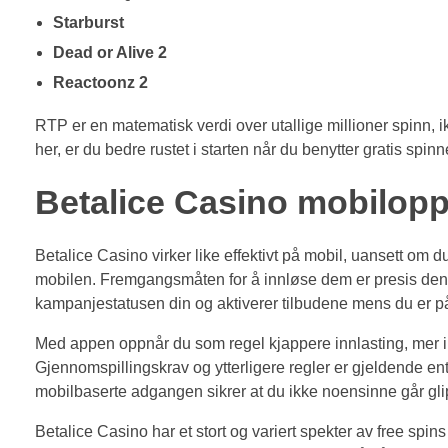
Starburst
Dead or Alive 2
Reactoonz 2
RTP er en matematisk verdi over utallige millioner spinn, ikk
her, er du bedre rustet i starten når du benytter gratis spin
Betalice Casino mobilop
Betalice Casino virker like effektivt på mobil, uansett om d
mobilen. Fremgangsmåten for å innløse dem er presis den s
kampanjestatusen din og aktiverer tilbudene mens du er på
Med appen oppnår du som regel kjappere innlasting, mer int
Gjennomspillingskrav og ytterligere regler er gjeldende 
mobilbaserte adgangen sikrer at du ikke noensinne går glip
Betalice Casino har et stort og variert spekter av free sp