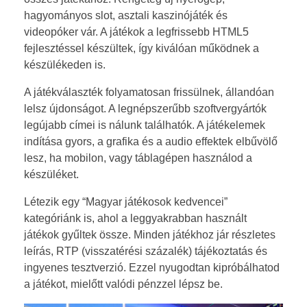
hagyományos slot, asztali kaszinójáték és
videopóker vár. A játékok a legfrissebb HTML5
fejlesztéssel készültek, így kiválóan működnek a
készülékeden is.
A játékválaszték folyamatosan frissülnek, állandóan
lelsz újdonságot. A legnépszerűbb szoftvergyártók
legújabb címei is nálunk találhatók. A játékelemek
indítása gyors, a grafika és a audio effektek elbűvölő
lesz, ha mobilon, vagy táblagépen használod a
készüléket.
Létezik egy “Magyar játékosok kedvencei”
kategóriánk is, ahol a leggyakrabban használt
játékok gyűltek össze. Minden játékhoz jár részletes
leírás, RTP (visszatérési százalék) tájékoztatás és
ingyenes tesztverzió. Ezzel nyugodtan kipróbálhatod
a játékot, mielőtt valódi pénzzel lépsz be.