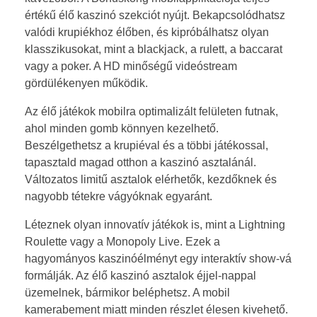
értékű élő kaszinó szekciót nyújt. Bekapcsolódhatsz
valódi krupiékhoz élőben, és kipróbálhatsz olyan
klasszikusokat, mint a blackjack, a rulett, a baccarat
vagy a poker. A HD minőségű videóstream
gördülékenyen működik.
Az élő játékok mobilra optimalizált felületen futnak,
ahol minden gomb könnyen kezelhető.
Beszélgethetsz a krupiéval és a többi játékossal,
tapasztald magad otthon a kaszinó asztalánál.
Változatos limitű asztalok elérhetők, kezdőknek és
nagyobb tétekre vágyóknak egyaránt.
Léteznek olyan innovatív játékok is, mint a Lightning
Roulette vagy a Monopoly Live. Ezek a
hagyományos kaszinóélményt egy interaktív show-vá
formálják. Az élő kaszinó asztalok éjjel-nappal
üzemelnek, bármikor beléphetsz. A mobil
kamerabement miatt minden részlet élesen kivehető.