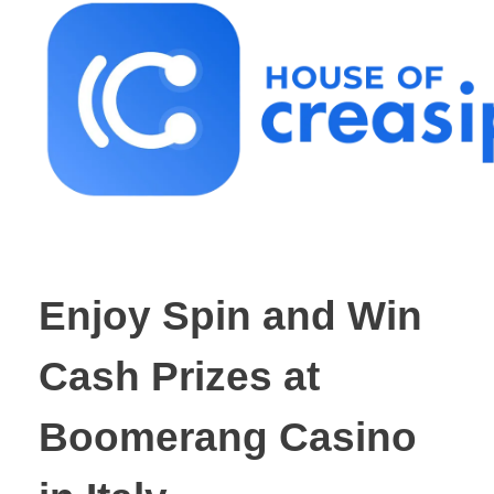
Best Influencer Marketing Agency
Enjoy Spin and Win
Cash Prizes at
Boomerang Casino