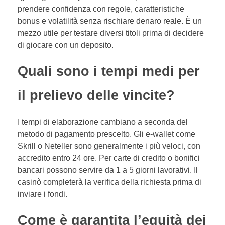
prendere confidenza con regole, caratteristiche
bonus e volatilità senza rischiare denaro reale. È un
mezzo utile per testare diversi titoli prima di decidere
di giocare con un deposito.
Quali sono i tempi medi per
il prelievo delle vincite?
I tempi di elaborazione cambiano a seconda del
metodo di pagamento prescelto. Gli e-wallet come
Skrill o Neteller sono generalmente i più veloci, con
accredito entro 24 ore. Per carte di credito o bonifici
bancari possono servire da 1 a 5 giorni lavorativi. Il
casinò completerà la verifica della richiesta prima di
inviare i fondi.
Come è garantita l’equità dei