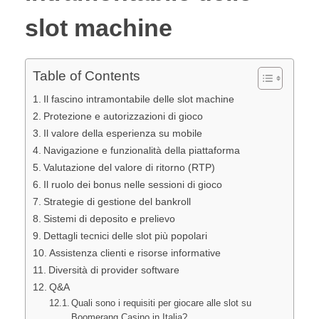
slot machine
Table of Contents
Il fascino intramontabile delle slot machine
Protezione e autorizzazioni di gioco
Il valore della esperienza su mobile
Navigazione e funzionalità della piattaforma
Valutazione del valore di ritorno (RTP)
Il ruolo dei bonus nelle sessioni di gioco
Strategie di gestione del bankroll
Sistemi di deposito e prelievo
Dettagli tecnici delle slot più popolari
Assistenza clienti e risorse informative
Diversità di provider software
Q&A
Quali sono i requisiti per giocare alle slot su
Boomerang Casino in Italia?