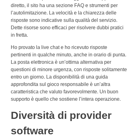
diretto, il sito ha una sezione FAQ e strumenti per
l’autolimitazione. La velocità e la chiarezza delle
risposte sono indicative sulla qualità del servizio.
Dette risorse sono efficaci per risolvere dubbi pratici
in fretta.
Ho provato la live chat e ho ricevuto risposte
pertinenti in qualche minuto, anche in orario di punta.
La posta elettronica è un’ottima alternativa per
questioni di minore urgenza, con risposte solitamente
entro un giorno. La disponibilità di una guida
approfondita sul gioco responsabile è un’altra
caratteristica che valuto favorevolmente. Un buon
supporto è quello che sostiene l’intera operazione.
Diversità di provider
software