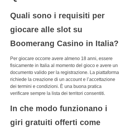
Quali sono i requisiti per
giocare alle slot su
Boomerang Casino in Italia?
Per giocare occorre avere almeno 18 anni, essere
fisicamente in Italia al momento del gioco e avere un
documento valido per la registrazione. La piattaforma
richiede la creazione di un account e l’accettazione
dei termini e condizioni. È una buona pratica
verificare sempre la lista dei territori consentiti.
In che modo funzionano i
giri gratuiti offerti come