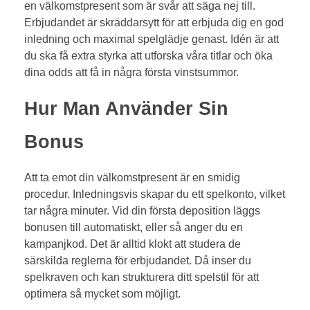
en välkomstpresent som är svår att säga nej till.
Erbjudandet är skräddarsytt för att erbjuda dig en god
inledning och maximal spelglädje genast. Idén är att
du ska få extra styrka att utforska våra titlar och öka
dina odds att få in några första vinstsummor.
Hur Man Använder Sin
Bonus
Att ta emot din välkomstpresent är en smidig
procedur. Inledningsvis skapar du ett spelkonto, vilket
tar några minuter. Vid din första deposition läggs
bonusen till automatiskt, eller så anger du en
kampanjkod. Det är alltid klokt att studera de
särskilda reglerna för erbjudandet. Då inser du
spelkraven och kan strukturera ditt spelstil för att
optimera så mycket som möjligt.