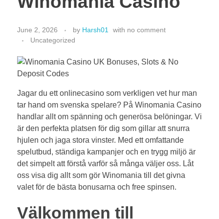
Winomania Casino
June 2, 2026
by
Harsh01
with
no comment
Uncategorized
Jagar du ett onlinecasino som verkligen vet hur man
tar hand om svenska spelare? På Winomania Casino
handlar allt om spänning och generösa belöningar. Vi
är den perfekta platsen för dig som gillar att snurra
hjulen och jaga stora vinster. Med ett omfattande
spelutbud, ständiga kampanjer och en trygg miljö är
det simpelt att förstå varför så många väljer oss. Låt
oss visa dig allt som gör Winomania till det givna
valet för de bästa bonusarna och free spinsen.
Välkommen till