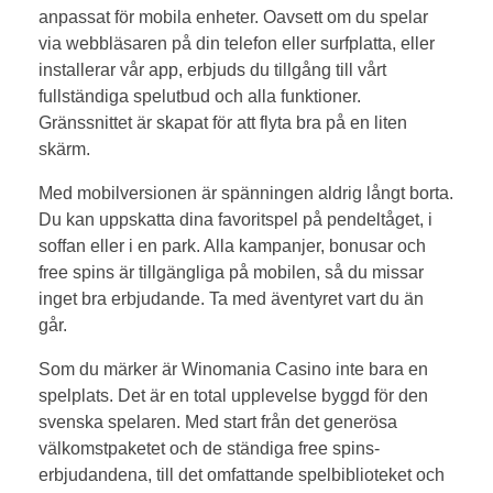
anpassat för mobila enheter. Oavsett om du spelar
via webbläsaren på din telefon eller surfplatta, eller
installerar vår app, erbjuds du tillgång till vårt
fullständiga spelutbud och alla funktioner.
Gränssnittet är skapat för att flyta bra på en liten
skärm.
Med mobilversionen är spänningen aldrig långt borta.
Du kan uppskatta dina favoritspel på pendeltåget, i
soffan eller i en park. Alla kampanjer, bonusar och
free spins är tillgängliga på mobilen, så du missar
inget bra erbjudande. Ta med äventyret vart du än
går.
Som du märker är Winomania Casino inte bara en
spelplats. Det är en total upplevelse byggd för den
svenska spelaren. Med start från det generösa
välkomstpaketet och de ständiga free spins-
erbjudandena, till det omfattande spelbiblioteket och