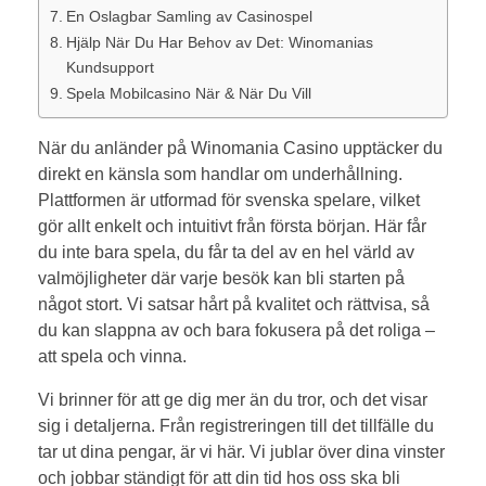
En Oslagbar Samling av Casinospel
Hjälp När Du Har Behov av Det: Winomanias
Kundsupport
Spela Mobilcasino När & När Du Vill
När du anländer på Winomania Casino upptäcker du
direkt en känsla som handlar om underhållning.
Plattformen är utformad för svenska spelare, vilket
gör allt enkelt och intuitivt från första början. Här får
du inte bara spela, du får ta del av en hel värld av
valmöjligheter där varje besök kan bli starten på
något stort. Vi satsar hårt på kvalitet och rättvisa, så
du kan slappna av och bara fokusera på det roliga –
att spela och vinna.
Vi brinner för att ge dig mer än du tror, och det visar
sig i detaljerna. Från registreringen till det tillfälle du
tar ut dina pengar, är vi här. Vi jublar över dina vinster
och jobbar ständigt för att din tid hos oss ska bli