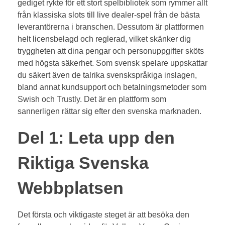
gediget rykte för ett stort spelbibliotek som rymmer allt
från klassiska slots till live dealer-spel från de bästa
leverantörerna i branschen. Dessutom är plattformen
helt licensbelagd och reglerad, vilket skänker dig
tryggheten att dina pengar och personuppgifter sköts
med högsta säkerhet. Som svensk spelare uppskattar
du säkert även de talrika svenskspråkiga inslagen,
bland annat kundsupport och betalningsmetoder som
Swish och Trustly. Det är en plattform som
sannerligen rättar sig efter den svenska marknaden.
Del 1: Leta upp den
Riktiga Svenska
Webbplatsen
Det första och viktigaste steget är att besöka den