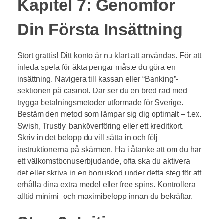
Kapitel 7: Genomför
Din Första Insättning
Stort grattis! Ditt konto är nu klart att användas. För att
inleda spela för äkta pengar måste du göra en
insättning. Navigera till kassan eller “Banking”-
sektionen på casinot. Där ser du en bred rad med
trygga betalningsmetoder utformade för Sverige.
Bestäm den metod som lämpar sig dig optimalt – t.ex.
Swish, Trustly, banköverföring eller ett kreditkort.
Skriv in det belopp du vill sätta in och följ
instruktionerna på skärmen. Ha i åtanke att om du har
ett välkomstbonuserbjudande, ofta ska du aktivera
det eller skriva in en bonuskod under detta steg för att
erhålla dina extra medel eller free spins. Kontrollera
alltid minimi- och maximibelopp innan du bekräftar.