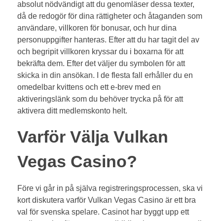
absolut nödvändigt att du genomläser dessa texter,
då de redogör för dina rättigheter och åtaganden som
användare, villkoren för bonusar, och hur dina
personuppgifter hanteras. Efter att du har tagit del av
och begripit villkoren kryssar du i boxarna för att
bekräfta dem. Efter det väljer du symbolen för att
skicka in din ansökan. I de flesta fall erhåller du en
omedelbar kvittens och ett e-brev med en
aktiveringslänk som du behöver trycka på för att
aktivera ditt medlemskonto helt.
Varför Välja Vulkan
Vegas Casino?
Före vi går in på själva registreringsprocessen, ska vi
kort diskutera varför Vulkan Vegas Casino är ett bra
val för svenska spelare. Casinot har byggt upp ett