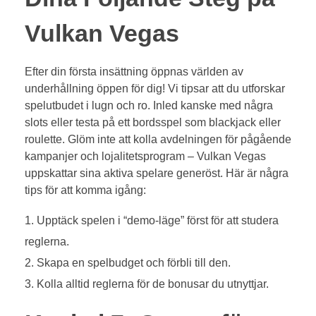
Vulkan Vegas
Efter din första insättning öppnas världen av
underhållning öppen för dig! Vi tipsar att du utforskar
spelutbudet i lugn och ro. Inled kanske med några
slots eller testa på ett bordsspel som blackjack eller
roulette. Glöm inte att kolla avdelningen för pågående
kampanjer och lojalitetsprogram – Vulkan Vegas
uppskattar sina aktiva spelare generöst. Här är några
tips för att komma igång:
Upptäck spelen i “demo-läge” först för att studera
reglerna.
Skapa en spelbudget och förbli till den.
Kolla alltid reglerna för de bonusar du utnyttjar.