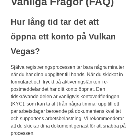
Vanliga Frågor (FAQ)
Hur lång tid tar det att
öppna ett konto på Vulkan
Vegas?
Själva registreringsprocessen tar bara några minuter
när du har dina uppgifter till hands. När du skickat in
formuläret och tryckt på aktiveringslänken i e-
postmeddelandet har ditt konto öppnat. Den
tidskrävande delen är vanligtvis kontoverifieringen
(KYC), som kan ta allt från några timmar upp till ett
par arbetsdagar beroende på dokumentens kvalitet
och supportens arbetsbelastning. Vi rekommenderar
att du skickar dina dokument genast för att snabba på
processen.