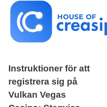
Best Influencer Marketing Agency
Instruktioner för att
registrera sig på
Vulkan Vegas