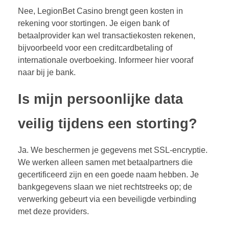
Nee, LegionBet Casino brengt geen kosten in
rekening voor stortingen. Je eigen bank of
betaalprovider kan wel transactiekosten rekenen,
bijvoorbeeld voor een creditcardbetaling of
internationale overboeking. Informeer hier vooraf
naar bij je bank.
Is mijn persoonlijke data
veilig tijdens een storting?
Ja. We beschermen je gegevens met SSL-encryptie.
We werken alleen samen met betaalpartners die
gecertificeerd zijn en een goede naam hebben. Je
bankgegevens slaan we niet rechtstreeks op; de
verwerking gebeurt via een beveiligde verbinding
met deze providers.