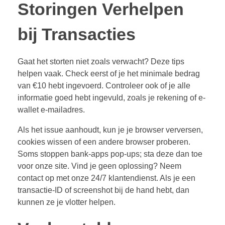
Storingen Verhelpen
bij Transacties
Gaat het storten niet zoals verwacht? Deze tips
helpen vaak. Check eerst of je het minimale bedrag
van €10 hebt ingevoerd. Controleer ook of je alle
informatie goed hebt ingevuld, zoals je rekening of e-
wallet e-mailadres.
Als het issue aanhoudt, kun je je browser verversen,
cookies wissen of een andere browser proberen.
Soms stoppen bank-apps pop-ups; sta deze dan toe
voor onze site. Vind je geen oplossing? Neem
contact op met onze 24/7 klantendienst. Als je een
transactie-ID of screenshot bij de hand hebt, dan
kunnen ze je vlotter helpen.