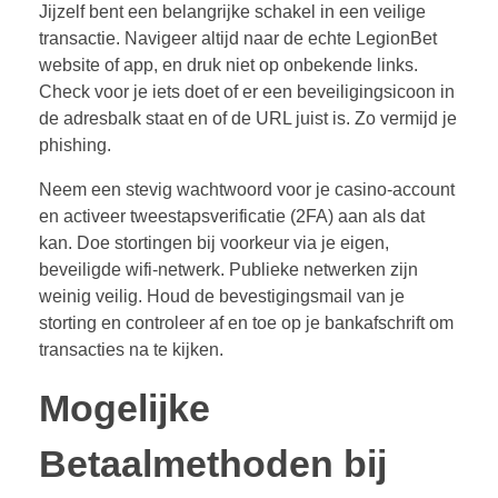
Jijzelf bent een belangrijke schakel in een veilige
transactie. Navigeer altijd naar de echte LegionBet
website of app, en druk niet op onbekende links.
Check voor je iets doet of er een beveiligingsicoon in
de adresbalk staat en of de URL juist is. Zo vermijd je
phishing.
Neem een stevig wachtwoord voor je casino-account
en activeer tweestapsverificatie (2FA) aan als dat
kan. Doe stortingen bij voorkeur via je eigen,
beveiligde wifi-netwerk. Publieke netwerken zijn
weinig veilig. Houd de bevestigingsmail van je
storting en controleer af en toe op je bankafschrift om
transacties na te kijken.
Mogelijke
Betaalmethoden bij