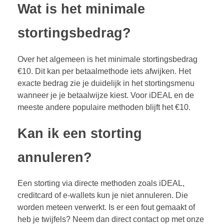
Wat is het minimale
stortingsbedrag?
Over het algemeen is het minimale stortingsbedrag
€10. Dit kan per betaalmethode iets afwijken. Het
exacte bedrag zie je duidelijk in het stortingsmenu
wanneer je je betaalwijze kiest. Voor iDEAL en de
meeste andere populaire methoden blijft het €10.
Kan ik een storting
annuleren?
Een storting via directe methoden zoals iDEAL,
creditcard of e-wallets kun je niet annuleren. Die
worden meteen verwerkt. Is er een fout gemaakt of
heb je twijfels? Neem dan direct contact op met onze