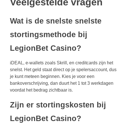
Veelgestelde vragen
Wat is de snelste snelste
stortingsmethode bij
LegionBet Casino?
iDEAL, e-wallets zoals Skrill, en creditcards zijn het
snelst. Het geld staat direct op je spelersaccount, dus
je kunt meteen beginnen. Kies je voor een
bankoverschrijving, dan duurt het 1 tot 3 werkdagen
voordat het bedrag zichtbaar is.
Zijn er stortingskosten bij
LegionBet Casino?