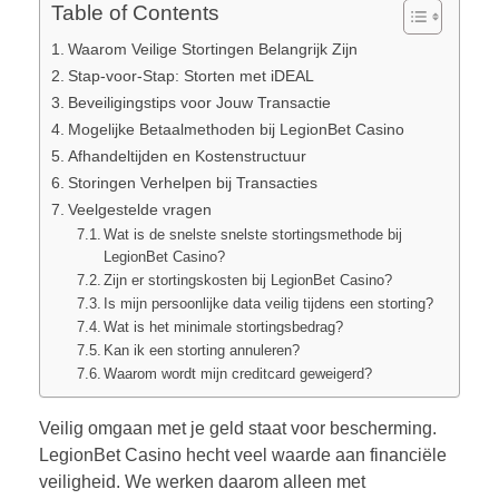
Table of Contents
Waarom Veilige Stortingen Belangrijk Zijn
Stap-voor-Stap: Storten met iDEAL
Beveiligingstips voor Jouw Transactie
Mogelijke Betaalmethoden bij LegionBet Casino
Afhandeltijden en Kostenstructuur
Storingen Verhelpen bij Transacties
Veelgestelde vragen
Wat is de snelste snelste stortingsmethode bij
LegionBet Casino?
Zijn er stortingskosten bij LegionBet Casino?
Is mijn persoonlijke data veilig tijdens een storting?
Wat is het minimale stortingsbedrag?
Kan ik een storting annuleren?
Waarom wordt mijn creditcard geweigerd?
Veilig omgaan met je geld staat voor bescherming.
LegionBet Casino hecht veel waarde aan financiële
veiligheid. We werken daarom alleen met