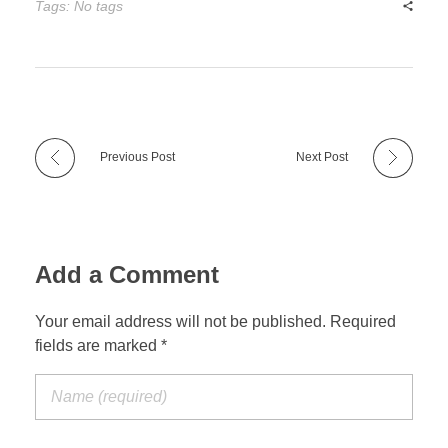
Tags: No tags
Previous Post
Next Post
Add a Comment
Your email address will not be published. Required
fields are marked *