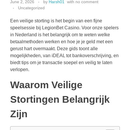
June 2, 2026
by
Harsh01
with
no comment
Uncategorized
Een veilige storting is het begin van een fijne
speelsessie bij LegionBet Casino. Voor onze spelers
in Nederland is het belangrijk om te weten welke
betaalmethoden werken en hoe je je geld met een
gerust hart overmaakt. Deze gids toont alle
mogelijkheden, van iDEAL tot bankoverschrijving, en
biedt tips om je transactie soepel en veilig te laten
verlopen.
Waarom Veilige
Stortingen Belangrijk
Zijn