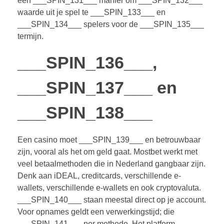
een ___SPIN_131___ manier om ___SPIN_132___
waarde uit je spel te ___SPIN_133___ en
___SPIN_134___ spelers voor de ___SPIN_135___
termijn.
___SPIN_136___,
___SPIN_137___ en
___SPIN_138___
Een casino moet ___SPIN_139___ en betrouwbaar
zijn, vooral als het om geld gaat. Mostbet werkt met
veel betaalmethoden die in Nederland gangbaar zijn.
Denk aan iDEAL, creditcards, verschillende e-
wallets, verschillende e-wallets en ook cryptovaluta.
___SPIN_140___ staan meestal direct op je account.
Voor opnames geldt een verwerkingstijd; die
___SPIN_141___ per methode. Het platform