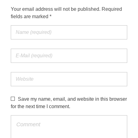
Your email address will not be published. Required
fields are marked *
Save my name, email, and website in this browser
for the next time I comment.