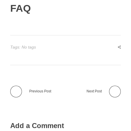
FAQ
Tags: No tags
Previous Post
Next Post
Add a Comment