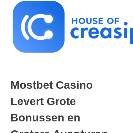
Best Influencer Marketing Agency
Mostbet Casino
Levert Grote
Bonussen en