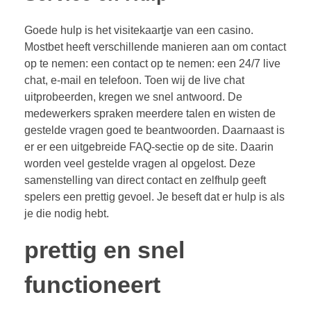
Goede hulp is het visitekaartje van een casino.
Mostbet heeft verschillende manieren aan om contact
op te nemen: een contact op te nemen: een 24/7 live
chat, e-mail en telefoon. Toen wij de live chat
uitprobeerden, kregen we snel antwoord. De
medewerkers spraken meerdere talen en wisten de
gestelde vragen goed te beantwoorden. Daarnaast is
er er een uitgebreide FAQ-sectie op de site. Daarin
worden veel gestelde vragen al opgelost. Deze
samenstelling van direct contact en zelfhulp geeft
spelers een prettig gevoel. Je beseft dat er hulp is als
je die nodig hebt.
prettig en snel
functioneert