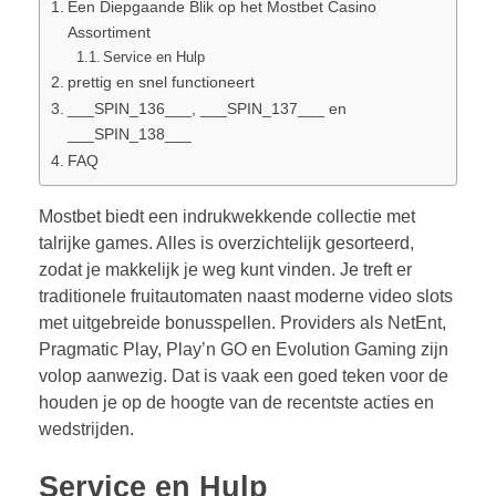
Een Diepgaande Blik op het Mostbet Casino
Assortiment
Service en Hulp
prettig en snel functioneert
___SPIN_136___, ___SPIN_137___ en
___SPIN_138___
FAQ
Mostbet biedt een indrukwekkende collectie met
talrijke games. Alles is overzichtelijk gesorteerd,
zodat je makkelijk je weg kunt vinden. Je treft er
traditionele fruitautomaten naast moderne video slots
met uitgebreide bonusspellen. Providers als NetEnt,
Pragmatic Play, Play’n GO en Evolution Gaming zijn
volop aanwezig. Dat is vaak een goed teken voor de
houden je op de hoogte van de recentste acties en
wedstrijden.
Service en Hulp