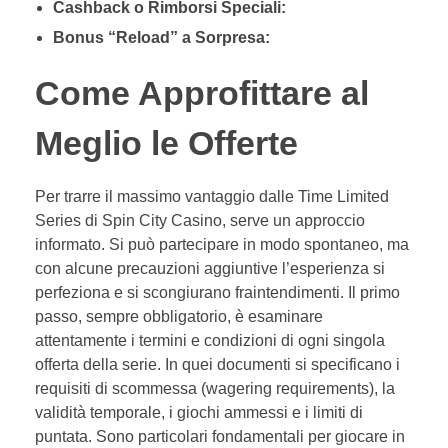
Cashback o Rimborsi Speciali:
Bonus “Reload” a Sorpresa:
Come Approfittare al
Meglio le Offerte
Per trarre il massimo vantaggio dalle Time Limited
Series di Spin City Casino, serve un approccio
informato. Si può partecipare in modo spontaneo, ma
con alcune precauzioni aggiuntive l’esperienza si
perfeziona e si scongiurano fraintendimenti. Il primo
passo, sempre obbligatorio, è esaminare
attentamente i termini e condizioni di ogni singola
offerta della serie. In quei documenti si specificano i
requisiti di scommessa (wagering requirements), la
validità temporale, i giochi ammessi e i limiti di
puntata. Sono particolari fondamentali per giocare in