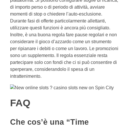
piattaforma. Si possono configurare soglie di ricarica,
di importo perso o di periodo di attività, avviare
momenti di stop o chiedere l’auto-esclusione.
Durante fasi di offerte particolarmente allettanti,
utilizzare questi funzioni è ancora più consigliato.
Inoltre, è una buona regola fare pause regolari e non
considerare il gioco d’azzardo come un strumento
per ripianare i debiti o come un lavoro. Le promozioni
sono un supplemento. Il regola essenziale resta
partecipare solo con fondi che ci si può consentire di
sperperare, considerandolo il spesa di un
intrattenimento.
FAQ
Che cos’è una “Time