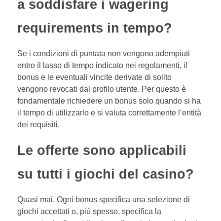
a soddisfare i wagering
requirements in tempo?
Se i condizioni di puntata non vengono adempiuti
entro il lasso di tempo indicato nei regolamenti, il
bonus e le eventuali vincite derivate di solito
vengono revocati dal profilo utente. Per questo è
fondamentale richiedere un bonus solo quando si ha
il tempo di utilizzarlo e si valuta correttamente l’entità
dei requisiti.
Le offerte sono applicabili
su tutti i giochi del casino?
Quasi mai. Ogni bonus specifica una selezione di
giochi accettati o, più spesso, specifica la