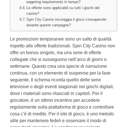
wagering requirements in tempo?
Le offerte sono applicabili su tutti i giochi del
casino?
Spin City Casino incoraggia il gioco consapevole
durante queste campagne?
Le promozioni temporanee sono un salto di qualità
rispetto alle offerte tradizionali. Spin City Casino non
offre un bonus singolo, ma una serie di offerte
collegate che si susseguono nell’arco di giorni o
settimane. Questo crea una specie di narrazione
continua, con un elemento di suspense per la fase
seguente. Il schema ricorda quello delle serie
televisive o degli eventi stagionali nei giochi digitali,
dove i materiali sono rilasciati in capitoli. Per il
giocatore, è un ottimo incentivo per accedere
regolarmente sulla piattaforma di gioco e controllare
cosa c’è di inedito. Per il sito di gioco, è uno metodo
utile per mantenere fedeli e osservare il modo di