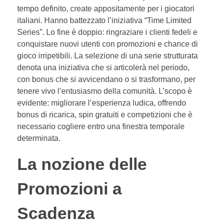
tempo definito, create appositamente per i giocatori
italiani. Hanno battezzato l’iniziativa “Time Limited
Series”. Lo fine è doppio: ringraziare i clienti fedeli e
conquistare nuovi utenti con promozioni e chance di
gioco irripetibili. La selezione di una serie strutturata
denota una iniziativa che si articolerà nel periodo,
con bonus che si avvicendano o si trasformano, per
tenere vivo l’entusiasmo della comunità. L’scopo è
evidente: migliorare l’esperienza ludica, offrendo
bonus di ricarica, spin gratuiti e competizioni che è
necessario cogliere entro una finestra temporale
determinata.
La nozione delle
Promozioni a
Scadenza