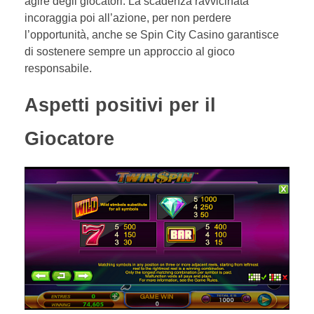
agire degli giocatori. La scadenza ravvicinata
incoraggia poi all’azione, per non perdere
l’opportunità, anche se Spin City Casino garantisce
di sostenere sempre un approccio al gioco
responsabile.
Aspetti positivi per il
Giocatore