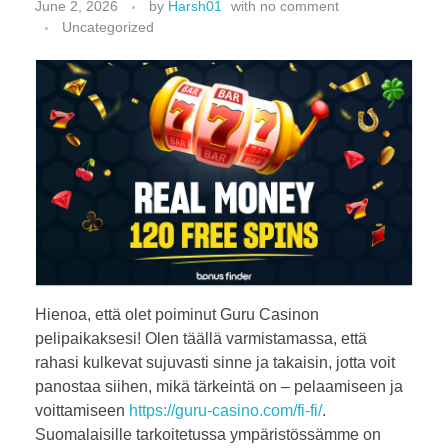
June 2, 2026
by
Harsh01
with
no comment
Uncategorized
Hienoa, että olet poiminut Guru Casinon
pelipaikaksesi! Olen täällä varmistamassa, että
rahasi kulkevat sujuvasti sinne ja takaisin, jotta voit
panostaa siihen, mikä tärkeintä on – pelaamiseen ja
voittamiseen
https://guru-casino.com/fi-fi/
.
Suomalaisille tarkoitetussa ympäristössämme on