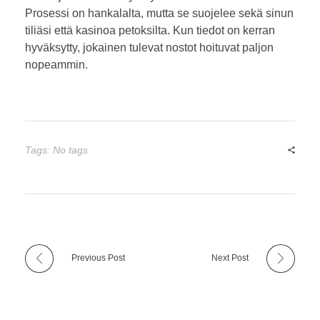
Prosessi on hankalalta, mutta se suojelee sekä sinun
tiliäsi että kasinoa petoksilta. Kun tiedot on kerran
hyväksytty, jokainen tulevat nostot hoituvat paljon
nopeammin.
Tags: No tags
Previous Post
Next Post