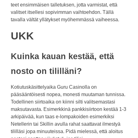
teet ensimmäisen talletuksen, jotta varmistat, että
valitset itsellesi sopivimman vaihtoehdon. Tällä
tavalla vältät yllätykset myöhemmässä vaiheessa.
UKK
Kuinka kauan kestää, että
nosto on tililläni?
Kotiutuskäsittelyaika Guru Casinolla on
pääsääntöisesti nopea, monesti muutaman tunnissa.
Todellinen siirtoaika on kiinni silti valitsemastasi
maksutavasta. Esimerkkinä pankkisiirtoon kestää 1-3
arkipäivää, kun taas e-lompakoiden esimerkiksi
Netellerin tai Skillin avulla rahat saattavat ilmestyä
tililläsi jopa minuuteissa. Pidä mielessä, että aloitus