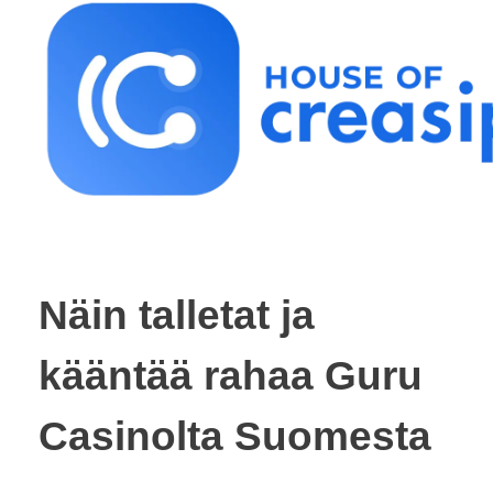
Best Influencer Marketing Agency
Näin talletat ja
kääntää rahaa Guru
Casinolta Suomesta