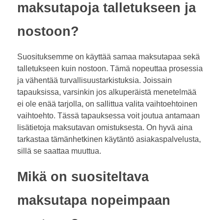
maksutapoja talletukseen ja
nostoon?
Suosituksemme on käyttää samaa maksutapaa sekä
talletukseen kuin nostoon. Tämä nopeuttaa prosessia
ja vähentää turvallisuustarkistuksia. Joissain
tapauksissa, varsinkin jos alkuperäistä menetelmää
ei ole enää tarjolla, on sallittua valita vaihtoehtoinen
vaihtoehto. Tässä tapauksessa voit joutua antamaan
lisätietoja maksutavan omistuksesta. On hyvä aina
tarkastaa tämänhetkinen käytäntö asiakaspalvelusta,
sillä se saattaa muuttua.
Mikä on suositeltava
maksutapa nopeimpaan