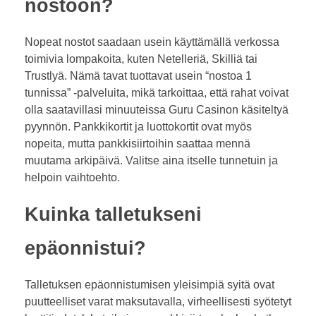
nostoon?
Nopeat nostot saadaan usein käyttämällä verkossa
toimivia lompakoita, kuten Netelleriä, Skilliä tai
Trustlyä. Nämä tavat tuottavat usein “nostoa 1
tunnissa” -palveluita, mikä tarkoittaa, että rahat voivat
olla saatavillasi minuuteissa Guru Casinon käsiteltyä
pyynnön. Pankkikortit ja luottokortit ovat myös
nopeita, mutta pankkisiirtoihin saattaa mennä
muutama arkipäivä. Valitse aina itselle tunnetuin ja
helpoin vaihtoehto.
Kuinka talletukseni
epäonnistui?
Talletuksen epäonnistumisen yleisimpiä syitä ovat
puutteelliset varat maksutavalla, virheellisesti syötetyt