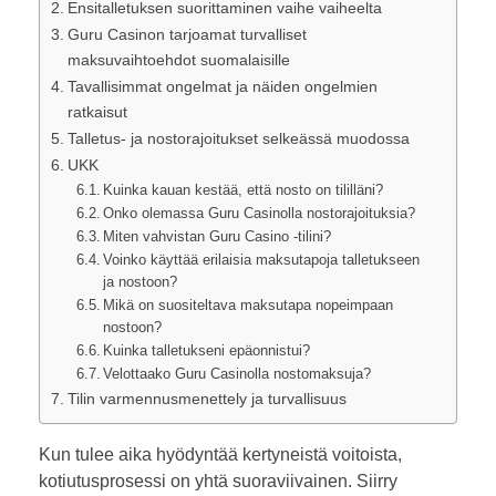
Ensitalletuksen suorittaminen vaihe vaiheelta
Guru Casinon tarjoamat turvalliset
maksuvaihtoehdot suomalaisille
Tavallisimmat ongelmat ja näiden ongelmien
ratkaisut
Talletus- ja nostorajoitukset selkeässä muodossa
UKK
Kuinka kauan kestää, että nosto on tililläni?
Onko olemassa Guru Casinolla nostorajoituksia?
Miten vahvistan Guru Casino -tilini?
Voinko käyttää erilaisia maksutapoja talletukseen
ja nostoon?
Mikä on suositeltava maksutapa nopeimpaan
nostoon?
Kuinka talletukseni epäonnistui?
Velottaako Guru Casinolla nostomaksuja?
Tilin varmennusmenettely ja turvallisuus
Kun tulee aika hyödyntää kertyneistä voitoista,
kotiutusprosessi on yhtä suoraviivainen. Siirry