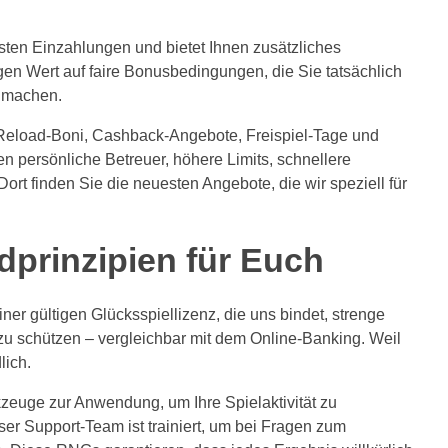
sten Einzahlungen und bietet Ihnen zusätzliches
gen Wert auf faire Bonusbedingungen, die Sie tatsächlich
u machen.
 Reload-Boni, Cashback-Angebote, Freispiel-Tage und
n persönliche Betreuer, höhere Limits, schnellere
t finden Sie die neuesten Angebote, die wir speziell für
dprinzipien für Euch
ner gültigen Glücksspiellizenz, die uns bindet, strenge
u schützen – vergleichbar mit dem Online-Banking. Weil
lich.
kzeuge zur Anwendung, um Ihre Spielaktivität zu
nser Support-Team ist trainiert, um bei Fragen zum