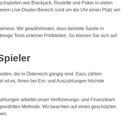
ischspielen wie Blackjack, Roulette und Poker in vielen
nserem Live-Dealer-Bereich rund um die Uhr einen Platz am
rness. Wir gewährleisten, dass beliebte Spiele in
trenge Tests externer Prüfstellen. So können Sie sich auf
Spieler
hoden, die in Österreich gängig sind. Dazu zählen
 ist es, Ihnen bei Ein- und Auszahlungen höchste
ahlungen arbeitet unser Verifizierungs- und Finanzteam
er gewählten Methode. Wir beachten auf einen geschützten
hen.