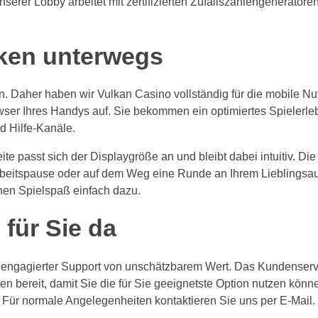
serer Lobby arbeitet mit zertifizierten Zufallszahlengenerator
cken unterwegs
ein. Daher haben wir Vulkan Casino vollständig für die mobile N
ser Ihres Handys auf. Sie bekommen ein optimiertes Spielerlebn
d Hilfe-Kanäle.
te passt sich der Displaygröße an und bleibt dabei intuitiv. Di
r Arbeitspause oder auf dem Weg eine Runde an Ihrem Lieblingsa
nen Spielspaß einfach dazu.
für Sie da
in engagierter Support von unschätzbarem Wert. Das Kundenserv
 bereit, damit Sie die für Sie geeignetste Option nutzen können
 Für normale Angelegenheiten kontaktieren Sie uns per E-Mail.