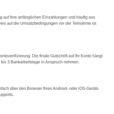
 auf Ihre anfänglichen Einzahlungen und häufig aus
weis auf die Umsatzbedingungen vor der Teilnahme ist
overifizierung. Die finale Gutschrift auf Ihr Konto hängt
bis 3 Bankarbeitstage in Anspruch nehmen.
infach über den Browser Ihres Android- oder iOS-Geräts
upports.