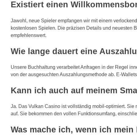
Existiert einen Willkommensbon
Jawohl, neue Spieler empfangen wir mit einem verlockend
kostenlosen Spielen. Die präzisen Details und neuesten B
empfehlenswert.
Wie lange dauert eine Auszahlu
Unsere Buchhaltung verarbeitet Anfragen in der Regel inne
von der ausgesuchten Auszahlungsmethode ab. E-Wallets 
Kann ich auch auf meinem Sma
Ja. Das Vulkan Casino ist vollständig mobil-optimiert. Si
auf. Sie bekommen den vollen Funktionsumfang, einschlie
Was mache ich, wenn ich mein 