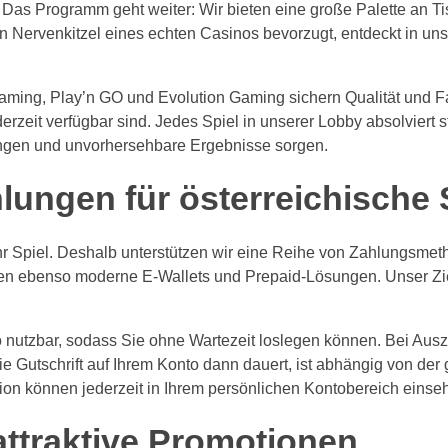
. Das Programm geht weiter: Wir bieten eine große Palette an T
en Nervenkitzel eines echten Casinos bevorzugt, entdeckt in u
ming, Play’n GO und Evolution Gaming sichern Qualität und Fai
erzeit verfügbar sind. Jedes Spiel in unserer Lobby absolviert s
ungen und unvorhersehbare Ergebnisse sorgen.
lungen für österreichische 
Ihr Spiel. Deshalb unterstützen wir eine Reihe von Zahlungsmet
en ebenso moderne E-Wallets und Prepaid-Lösungen. Unser Ziel
o nutzbar, sodass Sie ohne Wartezeit loslegen können. Bei Ausz
 die Gutschrift auf Ihrem Konto dann dauert, ist abhängig von d
ion können jederzeit in Ihrem persönlichen Kontobereich einse
traktive Promotionen