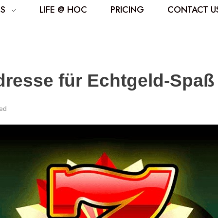
ES
LIFE @ HOC
PRICING
CONTACT U
dresse für Echtgeld-Spaß 
ed