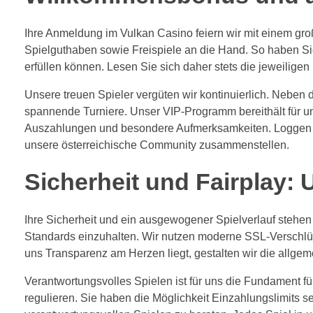
Ihre Anmeldung im Vulkan Casino feiern wir mit einem gro
Spielguthaben sowie Freispiele an die Hand. So haben Sie
erfüllen können. Lesen Sie sich daher stets die jeweili
Unsere treuen Spieler vergüten wir kontinuierlich. Neb
spannende Turniere. Unser VIP-Programm bereithält für uns
Auszahlungen und besondere Aufmerksamkeiten. Loggen Sie 
unsere österreichische Community zusammenstellen.
Sicherheit und Fairplay:
Ihre Sicherheit und ein ausgewogener Spielverlauf stehen f
Standards einzuhalten. Wir nutzen moderne SSL-Verschlüs
uns Transparenz am Herzen liegt, gestalten wir die allge
Verantwortungsvolles Spielen ist für uns die Fundament f
regulieren. Sie haben die Möglichkeit Einzahlungslimits se