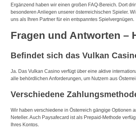
Ergänzend haben wir einen großen FAQ-Bereich. Dort drin fi
besonderen Anliegen unserer österreichischen Spieler. Wir
uns als Ihren Partner für ein entspanntes Spielvergnügen.
Fragen und Antworten – H
Befindet sich das Vulkan Casin
Ja. Das Vulkan Casino verfügt über eine aktive internation
alle behördlichen Anforderungen, um Nutzern aus Österrei
Verschiedene Zahlungsmethoden
Wir haben verschiedene in Österreich gängige Optionen a
Neteller. Auch Paysafecard ist als Prepaid-Methode verfü
Ihres Kontos.