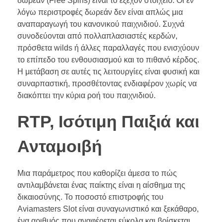
δωρεάν (Free Spins) είναι το εξέχον στοιχείο. Οι εν
λόγω περιστροφές δωρεάν δεν είναι απλώς μια
αναπαραγωγή του κανονικού παιχνιδιού. Συχνά
συνοδεύονται από πολλαπλασιαστές κερδών,
πρόσθετα wilds ή άλλες παραλλαγές που ενισχύουν
το επίπεδο του ενθουσιασμού και το πιθανό κέρδος.
Η μετάβαση σε αυτές τις λειτουργίες είναι φυσική και
συναρπαστική, προσθέτοντας ενδιαφέρον χωρίς να
διακόπτει την κύρια ροή του παιχνιδιού.
RTP, Ισότιμη Παιξιά και
Ανταμοιβή
Μια παράμετρος που καθορίζει άμεσα το πώς
αντιλαμβάνεται ένας παίκτης είναι η αίσθημα της
δικαιοσύνης. Το ποσοστό επιστροφής του
Aviamasters Slot είναι συναγωνιστικό και ξεκάθαρο,
ένα αριθμός που αναφέρεται εύκολα και βρίσκεται