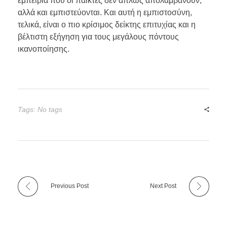
εμπειρία που οι παίκτες δεν απλώς απολαμβάνουν,
αλλά και εμπιστεύονται. Και αυτή η εμπιστοσύνη,
τελικά, είναι ο πιο κρίσιμος δείκτης επιτυχίας και η
βέλτιστη εξήγηση για τους μεγάλους πόντους
ικανοποίησης.
Tags: No tags
Previous Post
Next Post