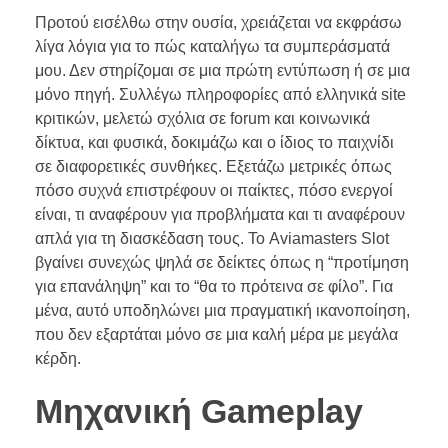
Προτού εισέλθω στην ουσία, χρειάζεται να εκφράσω
λίγα λόγια για το πώς καταλήγω τα συμπεράσματά
μου. Δεν στηρίζομαι σε μια πρώτη εντύπωση ή σε μια
μόνο πηγή. Συλλέγω πληροφορίες από ελληνικά site
κριτικών, μελετώ σχόλια σε forum και κοινωνικά
δίκτυα, και φυσικά, δοκιμάζω και ο ίδιος το παιχνίδι
σε διαφορετικές συνθήκες. Εξετάζω μετρικές όπως
πόσο συχνά επιστρέφουν οι παίκτες, πόσο ενεργοί
είναι, τι αναφέρουν για προβλήματα και τι αναφέρουν
απλά για τη διασκέδαση τους. Το Aviamasters Slot
βγαίνει συνεχώς ψηλά σε δείκτες όπως η “προτίμηση
για επανάληψη” και το “θα το πρότεινα σε φίλο”. Για
μένα, αυτό υποδηλώνει μια πραγματική ικανοποίηση,
που δεν εξαρτάται μόνο σε μια καλή μέρα με μεγάλα
κέρδη.
Μηχανική Gameplay