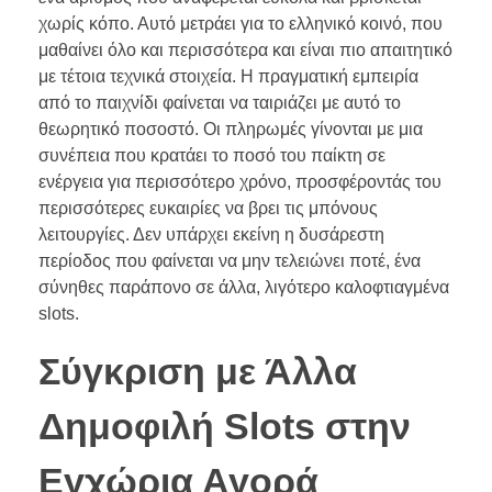
χωρίς κόπο. Αυτό μετράει για το ελληνικό κοινό, που
μαθαίνει όλο και περισσότερα και είναι πιο απαιτητικό
με τέτοια τεχνικά στοιχεία. Η πραγματική εμπειρία
από το παιχνίδι φαίνεται να ταιριάζει με αυτό το
θεωρητικό ποσοστό. Οι πληρωμές γίνονται με μια
συνέπεια που κρατάει το ποσό του παίκτη σε
ενέργεια για περισσότερο χρόνο, προσφέροντάς του
περισσότερες ευκαιρίες να βρει τις μπόνους
λειτουργίες. Δεν υπάρχει εκείνη η δυσάρεστη
περίοδος που φαίνεται να μην τελειώνει ποτέ, ένα
σύνηθες παράπονο σε άλλα, λιγότερο καλοφτιαγμένα
slots.
Σύγκριση με Άλλα
Δημοφιλή Slots στην
Εγχώρια Αγορά