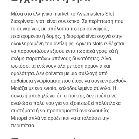
Μέσα στο ελληνικό market, το Aviamasters Slot
διακρίνεται γιατί είναι συνεκτικό. Σε περίπτωση που
το συγκρίνεις με υπόλοιπα τυχερά συναφούς
περιεχομένου ή δομής, η διαφορά είναι συχνά στην
ολοκληρωμένη του αντίληψη. Αρκετά slots ενδέχεται
να παρουσιάζουν εξίσου εντυπωσιακά γραφικά ή
ακόμη παραπάνω μπόνους δυνατότητες. Λίγα,
ωστόσο, τα ενώνουν όλα με τόση αρμονία και
ομαλότητα. Δεν φαίνεται με μια συλλογή από
αυθαίρετα γνωρίσματα που έτυχε να συγκεντρωθούν.
Μοιάζει με ένα ενιαίο, καλοδουλεμένο σύνολο. Η
συνοχή υποδηλώνει ότι ο παίκτης δεν πρέπει να
αναλώσει πολύ νου για να εξοικειωθεί πολύπλοκα
συστήματα ή να προσαρμοστεί ανακολουθίες.
Μπορεί απλά να αράξει και να απολαύσει την
περιπέτεια.