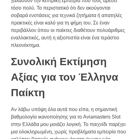
χαλάσουν την κεντρική εμπειρία που τους αρέσει
τόσο πολύ. Το περιστατικό ότι δεν ακούγονται
σοβαρά ενστάσεις για τεχνικά ζητήματα ή απατηλές
πρακτικές είναι καλό για τη φήμη του. Σε έναν
περιβάλλον όπου οι παίκτες διαθέτουν πολυάριθμες
εναλλακτικές, αυτή η αξιοπιστία είναι ένα τεράστιο
πλεονέκτημα.
Συνολική Εκτίμηση
Αξίας για τον Έλληνα
Παίκτη
Αν λάβω υπόψη όλα αυτά που είπα, η σημαντική
βαθμολογία ικανοποίησης για το Aviamasters Slot
στην Ελλάδα μου μοιάζει λογική. Το παιχνίδι παρέχει
μια ολοκληρωμένη, χωρίς προβλήματα εμπειρία που