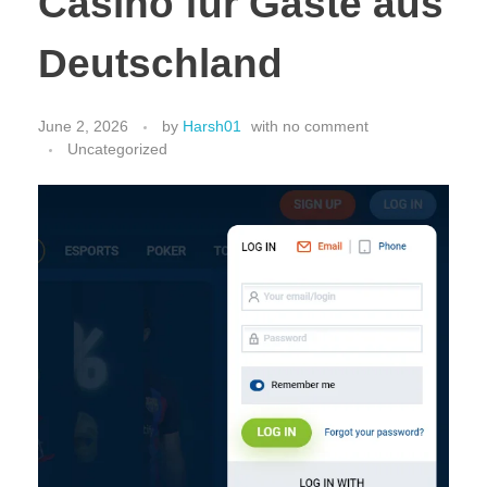
Casino für Gäste aus
Deutschland
June 2, 2026
by
Harsh01
with
no comment
Uncategorized