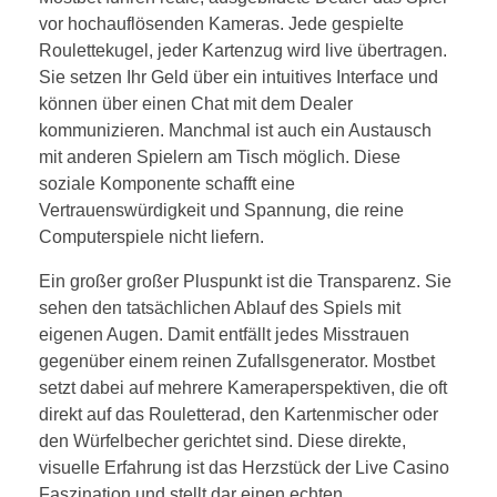
vor hochauflösenden Kameras. Jede gespielte
Roulettekugel, jeder Kartenzug wird live übertragen.
Sie setzen Ihr Geld über ein intuitives Interface und
können über einen Chat mit dem Dealer
kommunizieren. Manchmal ist auch ein Austausch
mit anderen Spielern am Tisch möglich. Diese
soziale Komponente schafft eine
Vertrauenswürdigkeit und Spannung, die reine
Computerspiele nicht liefern.
Ein großer großer Pluspunkt ist die Transparenz. Sie
sehen den tatsächlichen Ablauf des Spiels mit
eigenen Augen. Damit entfällt jedes Misstrauen
gegenüber einem reinen Zufallsgenerator. Mostbet
setzt dabei auf mehrere Kameraperspektiven, die oft
direkt auf das Rouletterad, den Kartenmischer oder
den Würfelbecher gerichtet sind. Diese direkte,
visuelle Erfahrung ist das Herzstück der Live Casino
Faszination und stellt dar einen echten