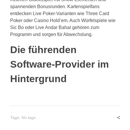
spannenden Bonusrunden. Kartenspielfans
entdecken Live Poker-Varianten wie Three Card
Poker oder Casino Hold’em. Auch Würfelspiele wie
Sic Bo oder Live Andar Bahar gehören zum
Programm und sorgen für Abwechslung.
Die führenden
Software-Provider im
Hintergrund
Tags: No tags