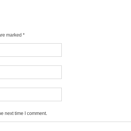
are marked *
he next time I comment.