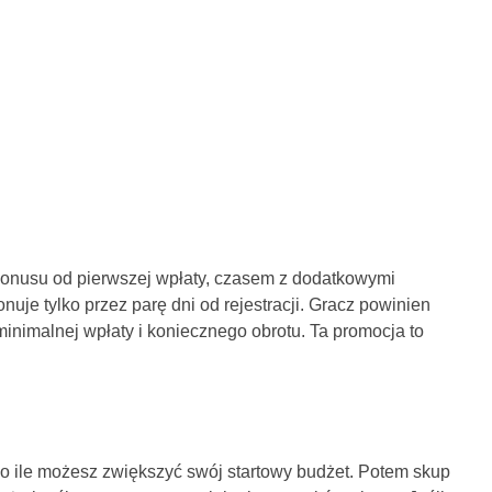
z bonusu od pierwszej wpłaty, czasem z dodatkowymi
je tylko przez parę dni od rejestracji. Gracz powinien
inimalnej wpłaty i koniecznego obrotu. Ta promocja to
o ile możesz zwiększyć swój startowy budżet. Potem skup