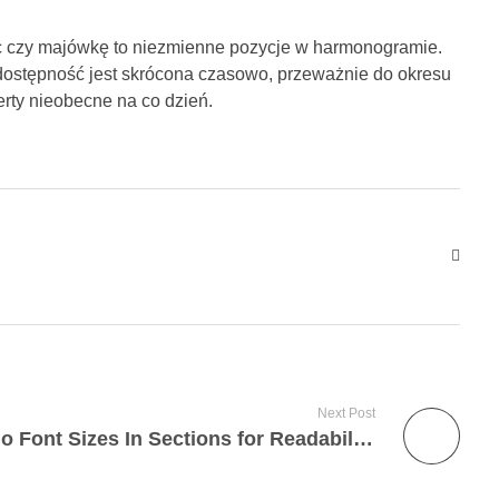
oc czy majówkę to niezmienne pozycje w harmonogramie.
 dostępność jest skrócona czasowo, przeważnie do okresu
rty nieobecne na co dzień.
Next Post
I Analyzed Magius Casino Font Sizes In Sections for Readability