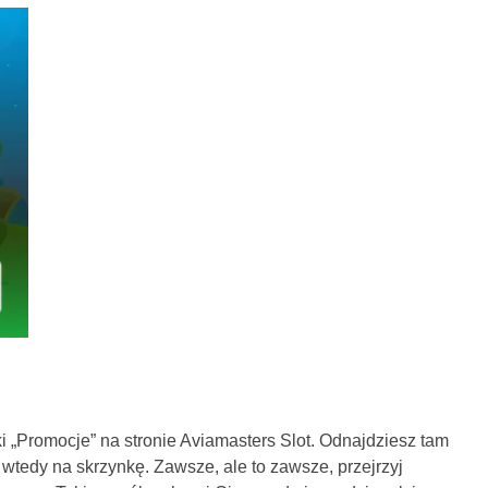
 „Promocje” na stronie Aviamasters Slot. Odnajdziesz tam
wtedy na skrzynkę. Zawsze, ale to zawsze, przejrzyj