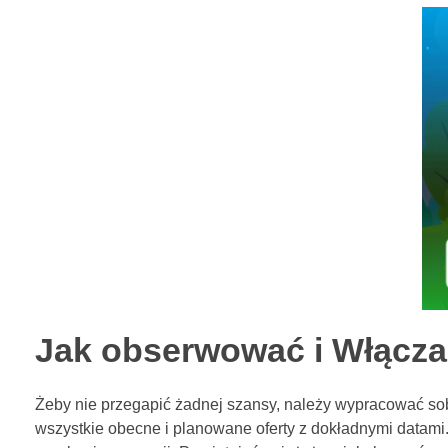
Jak obserwować i Włącz
Żeby nie przegapić żadnej szansy, należy wypracować sob
wszystkie obecne i planowane oferty z dokładnymi datami.