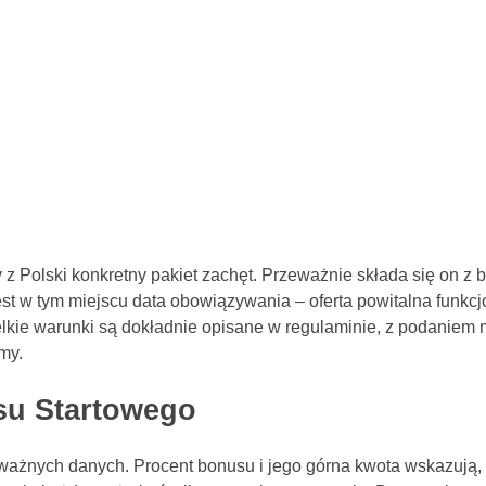
y z Polski konkretny pakiet zachęt. Przeważnie składa się on 
w tym miejscu data obowiązywania – oferta powitalna funkcjonu
lkie warunki są dokładnie opisane w regulaminie, z podaniem m
my.
su Startowego
ażnych danych. Procent bonusu i jego górna kwota wskazują, 