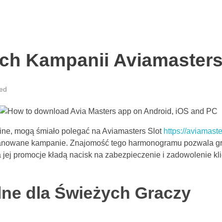
ch Kampanii Aviamasters 
ed
line, mogą śmiało polegać na Aviamasters Slot
https://aviamaste
i planowane kampanie. Znajomość tego harmonogramu pozwala g
 jej promocje kładą nacisk na zabezpieczenie i zadowolenie kli
ne dla Świeżych Graczy