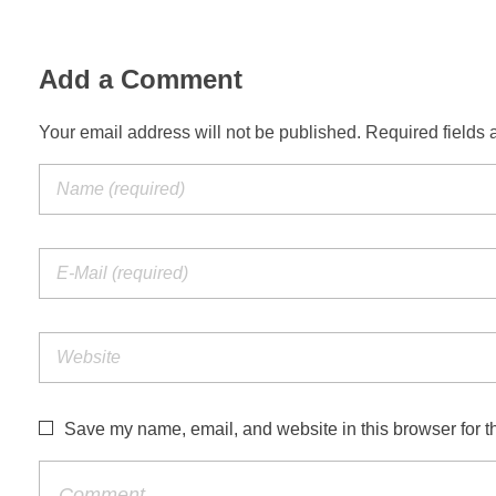
Add a Comment
Your email address will not be published. Required fields 
Save my name, email, and website in this browser for t