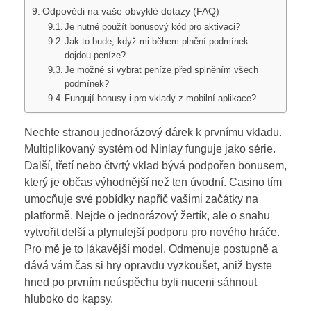
Odpovědi na vaše obvyklé dotazy (FAQ)
Je nutné použít bonusový kód pro aktivaci?
Jak to bude, když mi během plnění podmínek
dojdou peníze?
Je možné si vybrat peníze před splněním všech
podmínek?
Fungují bonusy i pro vklady z mobilní aplikace?
Nechte stranou jednorázový dárek k prvnímu vkladu.
Multiplikovaný systém od Ninlay funguje jako série.
Další, třetí nebo čtvrtý vklad bývá podpořen bonusem,
který je občas výhodnější než ten úvodní. Casino tím
umocňuje své pobídky napříč vašimi začátky na
platformě. Nejde o jednorázový žertík, ale o snahu
vytvořit delší a plynulejší podporu pro nového hráče.
Pro mě je to lákavější model. Odmenuje postupně a
dává vám čas si hry opravdu vyzkoušet, aniž byste
hned po prvním neúspěchu byli nuceni sáhnout
hluboko do kapsy.