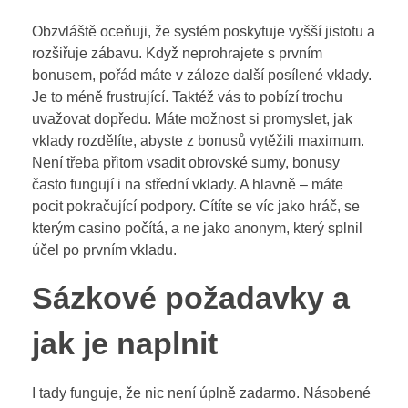
Obzvláště oceňuji, že systém poskytuje vyšší jistotu a
rozšiřuje zábavu. Když neprohrajete s prvním
bonusem, pořád máte v záloze další posílené vklady.
Je to méně frustrující. Taktéž vás to pobízí trochu
uvažovat dopředu. Máte možnost si promyslet, jak
vklady rozdělíte, abyste z bonusů vytěžili maximum.
Není třeba přitom vsadit obrovské sumy, bonusy
často fungují i na střední vklady. A hlavně – máte
pocit pokračující podpory. Cítíte se víc jako hráč, se
kterým casino počítá, a ne jako anonym, který splnil
účel po prvním vkladu.
Sázkové požadavky a
jak je naplnit
I tady funguje, že nic není úplně zadarmo. Násobené