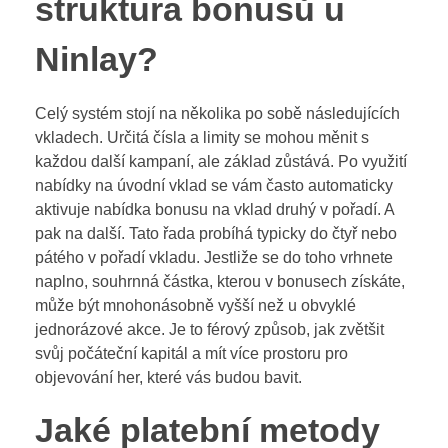
struktura bonusů u
Ninlay?
Celý systém stojí na několika po sobě následujících
vkladech. Určitá čísla a limity se mohou měnit s
každou další kampaní, ale základ zůstává. Po využití
nabídky na úvodní vklad se vám často automaticky
aktivuje nabídka bonusu na vklad druhý v pořadí. A
pak na další. Tato řada probíhá typicky do čtyř nebo
pátého v pořadí vkladu. Jestliže se do toho vrhnete
naplno, souhrnná částka, kterou v bonusech získáte,
může být mnohonásobně vyšší než u obvyklé
jednorázové akce. Je to férový způsob, jak zvětšit
svůj počáteční kapitál a mít více prostoru pro
objevování her, které vás budou bavit.
Jaké platební metody