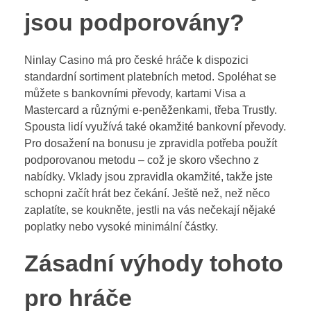
jsou podporovány?
Ninlay Casino má pro české hráče k dispozici
standardní sortiment platebních metod. Spoléhat se
můžete s bankovními převody, kartami Visa a
Mastercard a různými e-peněženkami, třeba Trustly.
Spousta lidí využívá také okamžité bankovní převody.
Pro dosažení na bonusu je zpravidla potřeba použít
podporovanou metodu – což je skoro všechno z
nabídky. Vklady jsou zpravidla okamžité, takže jste
schopni začít hrát bez čekání. Ještě než, než něco
zaplatíte, se koukněte, jestli na vás nečekají nějaké
poplatky nebo vysoké minimální částky.
Zásadní výhody tohoto
pro hráče