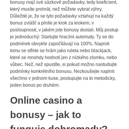
bonusy mají své sázkové požadavky, tedy koeficient,
který musíte prohrát, než můžete vybrat výhry.
Důležité je, že se tyto požadavky vztahují na každý
bonus zvlášť a plníte je krok za krokem, v
posloupnosti, v jakém jste bonusy dostali. Můj postup
je jednoduchý: Startujte hracími automaty. Ty se do
podmínek obvykle započítávají na 100%. Naproti
tomu se střete se hrám jako ruleta nebo blackjack,
které se mnohdy hodnotí jen z nízkého zlomku, nebo
vůbec. Než, než spustíte, si pokud možno nastudujte
podmínky konkrétního bonusu. Nezkoušejte naplnit
všechno v jednom kuse, postupujte na to metodicky,
jeden bonus po druhém.
Online casino a
bonusy – jak to