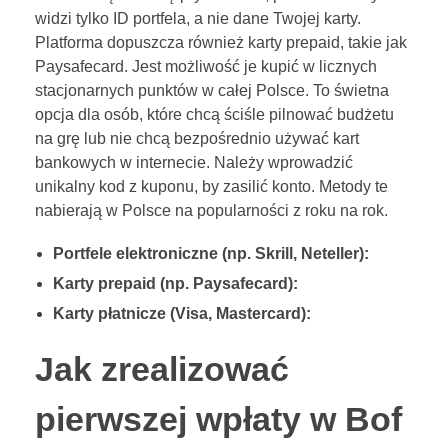
widzi tylko ID portfela, a nie dane Twojej karty.
Platforma dopuszcza również karty prepaid, takie jak
Paysafecard. Jest możliwość je kupić w licznych
stacjonarnych punktów w całej Polsce. To świetna
opcja dla osób, które chcą ściśle pilnować budżetu
na grę lub nie chcą bezpośrednio używać kart
bankowych w internecie. Należy wprowadzić
unikalny kod z kuponu, by zasilić konto. Metody te
nabierają w Polsce na popularności z roku na rok.
Portfele elektroniczne (np. Skrill, Neteller):
Karty prepaid (np. Paysafecard):
Karty płatnicze (Visa, Mastercard):
Jak zrealizować
pierwszej wpłaty w Bof