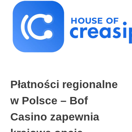
Best Influencer Marketing Agency
Płatności regionalne
w Polsce – Bof
Casino zapewnia