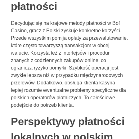
płatności
Decydując się na krajowe metody płatności w Bof
Casino, gracz z Polski zyskuje konkretne korzyści.
Przede wszystkim pomija opłaty za przewalutowanie,
które często towarzyszą transakcjom w obcej
walucie. Korzysta też z interfejsów i procedur
znanych z codziennych zakupów online, co
ogranicza ryzyko pomyłki. Szybkość operacji jest
zwykle lepsza niż w przypadku międzynarodowych
przelewów. Dodatkowo, obsługa klienta kasyna
lepiej rozumie ewentualne problemy specyficzne dla
polskich operatorów płatniczych. To całościowe
podejście do potrzeb klienta.
Perspektywy płatności
lokalnych w polskim