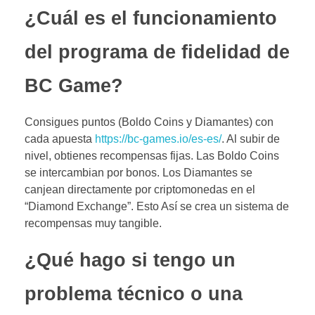
¿Cuál es el funcionamiento
del programa de fidelidad de
BC Game?
Consigues puntos (Boldo Coins y Diamantes) con
cada apuesta
https://bc-games.io/es-es/
. Al subir de
nivel, obtienes recompensas fijas. Las Boldo Coins
se intercambian por bonos. Los Diamantes se
canjean directamente por criptomonedas en el
“Diamond Exchange”. Esto Así se crea un sistema de
recompensas muy tangible.
¿Qué hago si tengo un
problema técnico o una