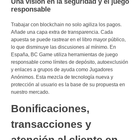
Una visión en la seguridad y el juego
responsable
Trabajar con blockchain no solo agiliza los pagos.
Añade una capa extra de transparencia. Cada
apuesta se puede rastrear en el libro mayor público,
lo que disminuye las discusiones al mínimo. En
España, BC Game utiliza herramientas de juego
responsable como límites de depósito, autoexclusión
y enlaces a grupos de ayuda como Jugadores
Anónimos. Esta mezcla de tecnología nueva y
protección al usuario es la base de su propuesta en
nuestro mercado.
Bonificaciones,
transacciones y
atención al cliente en