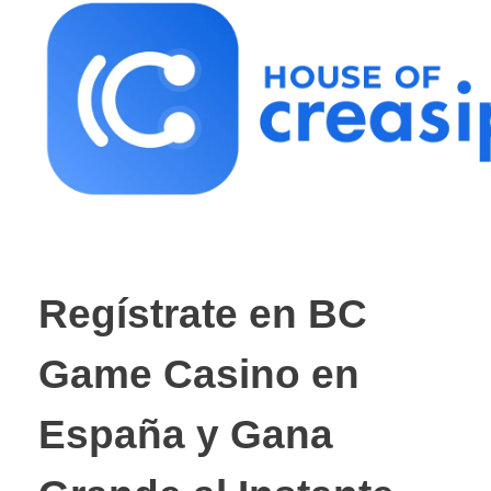
Best Influencer Marketing Agency
Regístrate en BC
Game Casino en
España y Gana