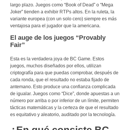
largo plazo. Juegos como “Book of Dead” o “Mega
Joker” tienden a exhibir RTPs altos. En la ruleta, la
variante europea (con un solo cero) siempre es más
ventajosa para el jugador que la americana.
El auge de los juegos “Provably
Fair”
Esta es la verdadera joya de BC Game. Estos
juegos, muchos diseñados por ellos, utilizan
criptografía para que puedas comprobar, después de
cada ronda, que el resultado no estaba fijado de
antemano. Esto produce una confianza complicada
de igualar. Juegos como “Dice”, donde apuestas a un
número por arriba o por inferior de un límite, permiten
tácticas matemáticas y la certeza de que el resultado
es equitativo y aleatorio, auditado por la tecnología.
¿En qué consiste BC