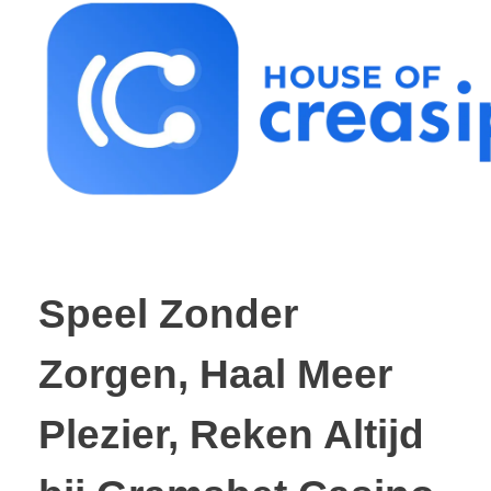
Best Influencer Marketing Agency
Speel Zonder
Zorgen, Haal Meer
Plezier, Reken Altijd