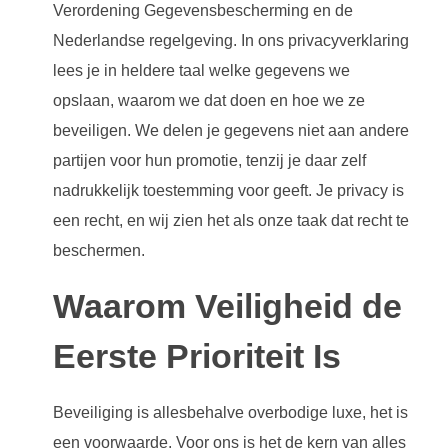
Verordening Gegevensbescherming en de
Nederlandse regelgeving. In ons privacyverklaring
lees je in heldere taal welke gegevens we
opslaan, waarom we dat doen en hoe we ze
beveiligen. We delen je gegevens niet aan andere
partijen voor hun promotie, tenzij je daar zelf
nadrukkelijk toestemming voor geeft. Je privacy is
een recht, en wij zien het als onze taak dat recht te
beschermen.
Waarom Veiligheid de
Eerste Prioriteit Is
Beveiliging is allesbehalve overbodige luxe, het is
een voorwaarde. Voor ons is het de kern van alles