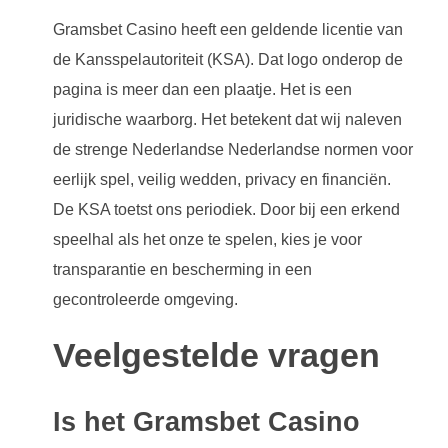
Gramsbet Casino heeft een geldende licentie van
de Kansspelautoriteit (KSA). Dat logo onderop de
pagina is meer dan een plaatje. Het is een
juridische waarborg. Het betekent dat wij naleven
de strenge Nederlandse Nederlandse normen voor
eerlijk spel, veilig wedden, privacy en financiën.
De KSA toetst ons periodiek. Door bij een erkend
speelhal als het onze te spelen, kies je voor
transparantie en bescherming in een
gecontroleerde omgeving.
Veelgestelde vragen
Is het Gramsbet Casino