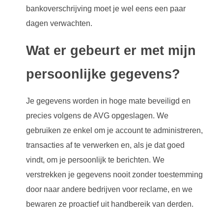
bankoverschrijving moet je wel eens een paar
dagen verwachten.
Wat er gebeurt er met mijn
persoonlijke gegevens?
Je gegevens worden in hoge mate beveiligd en
precies volgens de AVG opgeslagen. We
gebruiken ze enkel om je account te administreren,
transacties af te verwerken en, als je dat goed
vindt, om je persoonlijk te berichten. We
verstrekken je gegevens nooit zonder toestemming
door naar andere bedrijven voor reclame, en we
bewaren ze proactief uit handbereik van derden.