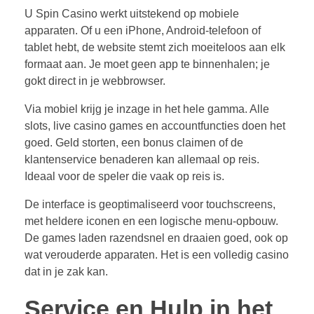
U Spin Casino werkt uitstekend op mobiele
apparaten. Of u een iPhone, Android-telefoon of
tablet hebt, de website stemt zich moeiteloos aan elk
formaat aan. Je moet geen app te binnenhalen; je
gokt direct in je webbrowser.
Via mobiel krijg je inzage in het hele gamma. Alle
slots, live casino games en accountfuncties doen het
goed. Geld storten, een bonus claimen of de
klantenservice benaderen kan allemaal op reis.
Ideaal voor de speler die vaak op reis is.
De interface is geoptimaliseerd voor touchscreens,
met heldere iconen en een logische menu-opbouw.
De games laden razendsnel en draaien goed, ook op
wat verouderde apparaten. Het is een volledig casino
dat in je zak kan.
Service en Hulp in het