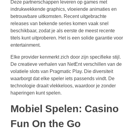
Deze partnerschappen leveren op games met
indrukwekkende graphics, vloeiende animaties en
betrouwbare uitkomsten. Recent uitgebrachte
releases van bekende series komen vaak snel
beschikbaar, zodat je als eerste de meest recente
titels kunt uitproberen. Het is een solide garantie voor
entertainment.
Elke provider kenmerkt zich door zijn specifieke stijl.
De creatieve verhalen van NetEnt verschillen van de
volatiele slots van Pragmatic Play. Die diversiteit
waarborgt dat elke speler iets passends vindt. De
technologie draait vlekkeloos, waardoor je zonder
haperingen kunt spelen.
Mobiel Spelen: Casino
Fun On the Go