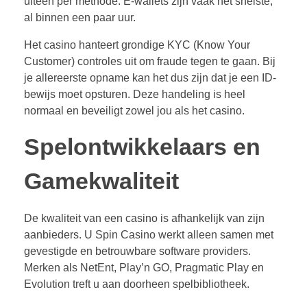
uiteen per methode. E-wallets zijn vaak het snelste,
al binnen een paar uur.
Het casino hanteert grondige KYC (Know Your
Customer) controles uit om fraude tegen te gaan. Bij
je allereerste opname kan het dus zijn dat je een ID-
bewijs moet opsturen. Deze handeling is heel
normaal en beveiligt zowel jou als het casino.
Spelontwikkelaars en
Gamekwaliteit
De kwaliteit van een casino is afhankelijk van zijn
aanbieders. U Spin Casino werkt alleen samen met
gevestigde en betrouwbare software providers.
Merken als NetEnt, Play’n GO, Pragmatic Play en
Evolution treft u aan doorheen spelbibliotheek.