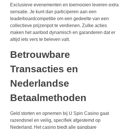
Exclusieve evenementen en toernooien leveren extra
sensatie. Je kunt dan participeren aan een
leaderboardcompetitie om een gedeelte van een
collectieve prijzenpot te verdienen. Zulke acties
maken het aanbod dynamisch en garanderen dat er
altijd iets vers te beleven valt.
Betrouwbare
Transacties en
Nederlandse
Betaalmethoden
Geld storten en opnemen bij U Spin Casino gaat
razendsnel en veilig, specifiek afgestemd op
Nederland. Het casino biedt alle gangbare