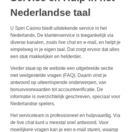
Nederlandse taal
U Spin Casino biedt uitstekende service in het
Nederlands. De klantenservice is toegankelijk via
diverse kanalen, zoals live chat en e-mail, en helpt je
simpelweg in je eigen taal. Dat zorgt ervoor dat alles
een stuk makkelijker en helderder.
Verder staat op de website een uitgebreide sectie
met veelgestelde vragen (FAQ). Daarin vind je
antwoord op uiteenlopende onderwerpen, van
bonusvoorwaarden tot accountverificatie. De
informatie is overzichtelijk geschreven, speciaal voor
Nederlandse spelers.
Het serviceteam is professioneel en hulpvaardig. Via
de live chat kunt u meestal snel antwoord. Voor
moeilijkere vragen kan je een e-mail sturen, waarop