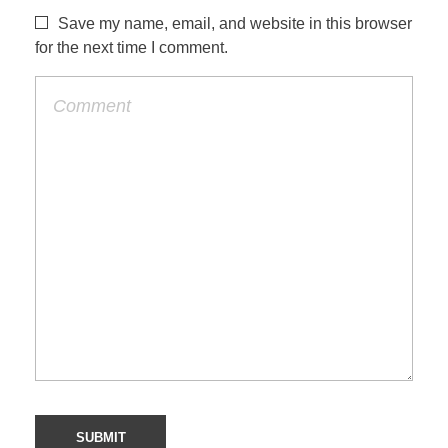
Save my name, email, and website in this browser
for the next time I comment.