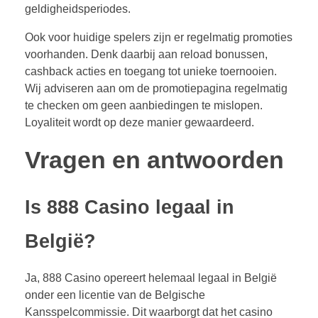
geldigheidsperiodes.
Ook voor huidige spelers zijn er regelmatig promoties
voorhanden. Denk daarbij aan reload bonussen,
cashback acties en toegang tot unieke toernooien.
Wij adviseren aan om de promotiepagina regelmatig
te checken om geen aanbiedingen te mislopen.
Loyaliteit wordt op deze manier gewaardeerd.
Vragen en antwoorden
Is 888 Casino legaal in
België?
Ja, 888 Casino opereert helemaal legaal in België
onder een licentie van de Belgische
Kansspelcommissie. Dit waarborgt dat het casino