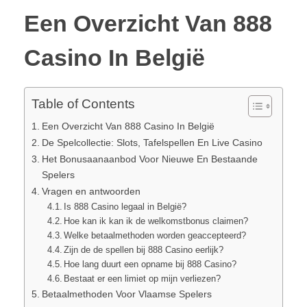
Een Overzicht Van 888
Casino In België
Table of Contents
Een Overzicht Van 888 Casino In België
De Spelcollectie: Slots, Tafelspellen En Live Casino
Het Bonusaanaanbod Voor Nieuwe En Bestaande
Spelers
Vragen en antwoorden
Is 888 Casino legaal in België?
Hoe kan ik kan ik de welkomstbonus claimen?
Welke betaalmethoden worden geaccepteerd?
Zijn de de spellen bij 888 Casino eerlijk?
Hoe lang duurt een opname bij 888 Casino?
Bestaat er een limiet op mijn verliezen?
Betaalmethoden Voor Vlaamse Spelers