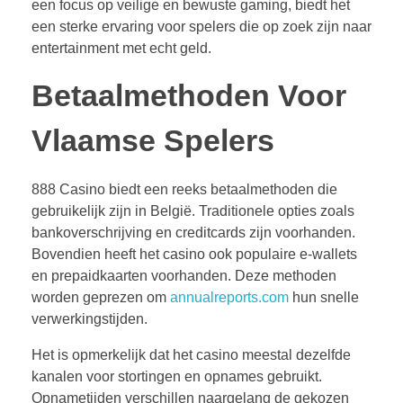
een focus op veilige en bewuste gaming, biedt het
een sterke ervaring voor spelers die op zoek zijn naar
entertainment met echt geld.
Betaalmethoden Voor
Vlaamse Spelers
888 Casino biedt een reeks betaalmethoden die
gebruikelijk zijn in België. Traditionele opties zoals
bankoverschrijving en creditcards zijn voorhanden.
Bovendien heeft het casino ook populaire e-wallets
en prepaidkaarten voorhanden. Deze methoden
worden geprezen om
annualreports.com
hun snelle
verwerkingstijden.
Het is opmerkelijk dat het casino meestal dezelfde
kanalen voor stortingen en opnames gebruikt.
Opnametijden verschillen naargelang de gekozen