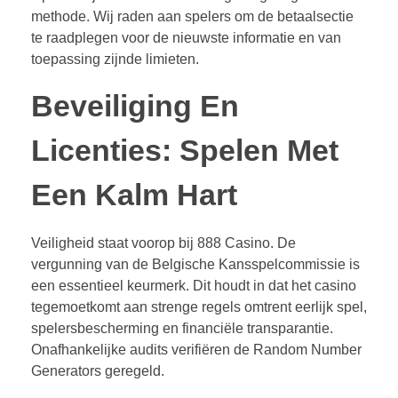
methode. Wij raden aan spelers om de betaalsectie
te raadplegen voor de nieuwste informatie en van
toepassing zijnde limieten.
Beveiliging En
Licenties: Spelen Met
Een Kalm Hart
Veiligheid staat voorop bij 888 Casino. De
vergunning van de Belgische Kansspelcommissie is
een essentieel keurmerk. Dit houdt in dat het casino
tegemoetkomt aan strenge regels omtrent eerlijk spel,
spelersbescherming en financiële transparantie.
Onafhankelijke audits verifiëren de Random Number
Generators geregeld.