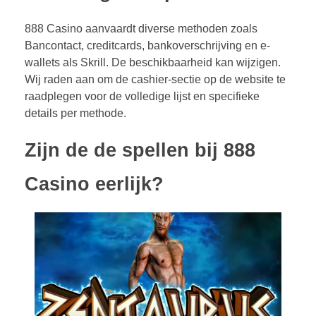
888 Casino aanvaardt diverse methoden zoals
Bancontact, creditcards, bankoverschrijving en e-
wallets als Skrill. De beschikbaarheid kan wijzigen.
Wij raden aan om de cashier-sectie op de website te
raadplegen voor de volledige lijst en specifieke
details per methode.
Zijn de de spellen bij 888
Casino eerlijk?