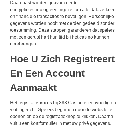
Daarnaast worden geavanceerde
encryptietechnologieën ingezet om alle dataverkeer
en financiële transacties te beveiligen. Persoonlijke
gegevens worden nooit met derden gedeeld zonder
toestemming. Deze stappen garanderen dat spelers
met een gerust hart hun tijd bij het casino kunnen
doorbrengen.
Hoe U Zich Registreert
En Een Account
Aanmaakt
Het registratieproces bij 888 Casino is eenvoudig en
vlot ingericht. Spelers beginnen door de website te
openen en op de registratieknop te klikken. Daarna
vult u een kort formulier in met uw privé gegevens.