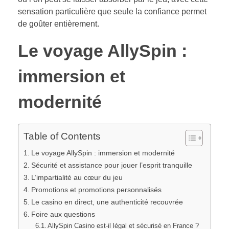
sensation particulière que seule la confiance permet
de goûter entièrement.
Le voyage AllySpin :
immersion et
modernité
Table of Contents
Le voyage AllySpin : immersion et modernité
Sécurité et assistance pour jouer l’esprit tranquille
L’impartialité au cœur du jeu
Promotions et promotions personnalisés
Le casino en direct, une authenticité recouvrée
Foire aux questions
AllySpin Casino est-il légal et sécurisé en France ?