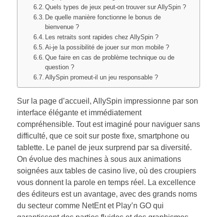
Quels types de jeux peut-on trouver sur AllySpin ?
De quelle manière fonctionne le bonus de
bienvenue ?
Les retraits sont rapides chez AllySpin ?
Ai-je la possibilité de jouer sur mon mobile ?
Que faire en cas de problème technique ou de
question ?
AllySpin promeut-il un jeu responsable ?
Sur la page d’accueil, AllySpin impressionne par son
interface élégante et immédiatement
compréhensible. Tout est imaginé pour naviguer sans
difficulté, que ce soit sur poste fixe, smartphone ou
tablette. Le panel de jeux surprend par sa diversité.
On évolue des machines à sous aux animations
soignées aux tables de casino live, où des croupiers
vous donnent la parole en temps réel. La excellence
des éditeurs est un avantage, avec des grands noms
du secteur comme NetEnt et Play’n GO qui