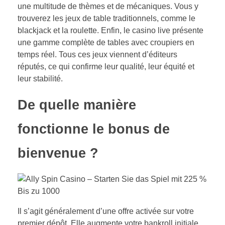
une multitude de thèmes et de mécaniques. Vous y
trouverez les jeux de table traditionnels, comme le
blackjack et la roulette. Enfin, le casino live présente
une gamme complète de tables avec croupiers en
temps réel. Tous ces jeux viennent d’éditeurs
réputés, ce qui confirme leur qualité, leur équité et
leur stabilité.
De quelle manière
fonctionne le bonus de
bienvenue ?
Il s’agit généralement d’une offre activée sur votre
premier dépôt. Elle augmente votre bankroll initiale