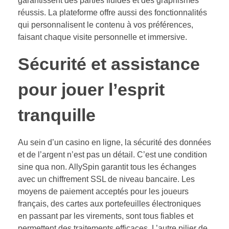
garantissent des parties fluides et des graphismes
réussis. La plateforme offre aussi des fonctionnalités
qui personnalisent le contenu à vos préférences,
faisant chaque visite personnelle et immersive.
Sécurité et assistance
pour jouer l’esprit
tranquille
Au sein d’un casino en ligne, la sécurité des données
et de l’argent n’est pas un détail. C’est une condition
sine qua non. AllySpin garantit tous les échanges
avec un chiffrement SSL de niveau bancaire. Les
moyens de paiement acceptés pour les joueurs
français, des cartes aux portefeuilles électroniques
en passant par les virements, sont tous fiables et
permettent des traitements efficaces. L’autre pilier de