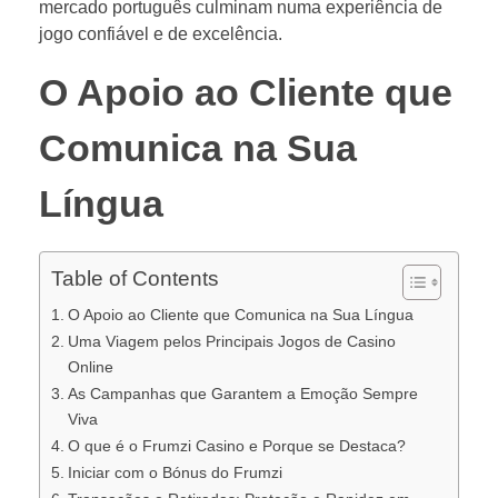
mercado português culminam numa experiência de
jogo confiável e de excelência.
O Apoio ao Cliente que
Comunica na Sua
Língua
Table of Contents
O Apoio ao Cliente que Comunica na Sua Língua
Uma Viagem pelos Principais Jogos de Casino
Online
As Campanhas que Garantem a Emoção Sempre
Viva
O que é o Frumzi Casino e Porque se Destaca?
Iniciar com o Bónus do Frumzi