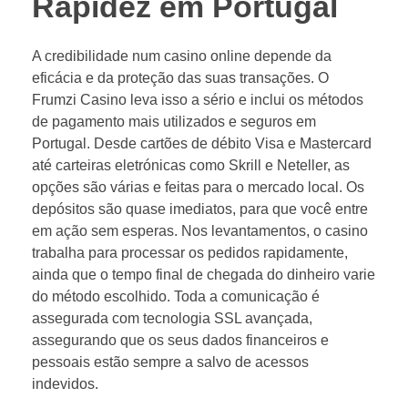
Rapidez em Portugal
A credibilidade num casino online depende da
eficácia e da proteção das suas transações. O
Frumzi Casino leva isso a sério e inclui os métodos
de pagamento mais utilizados e seguros em
Portugal. Desde cartões de débito Visa e Mastercard
até carteiras eletrónicas como Skrill e Neteller, as
opções são várias e feitas para o mercado local. Os
depósitos são quase imediatos, para que você entre
em ação sem esperas. Nos levantamentos, o casino
trabalha para processar os pedidos rapidamente,
ainda que o tempo final de chegada do dinheiro varie
do método escolhido. Toda a comunicação é
assegurada com tecnologia SSL avançada,
assegurando que os seus dados financeiros e
pessoais estão sempre a salvo de acessos
indevidos.