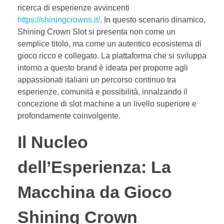
ricerca di esperienze avvincenti
https://shiningcrowns.it/
. In questo scenario dinamico,
Shining Crown Slot si presenta non come un
semplice titolo, ma come un autentico ecosistema di
gioco ricco e collegato. La piattaforma che si sviluppa
intorno a questo brand è ideata per proporre agli
appassionati italiani un percorso continuo tra
esperienze, comunità e possibilità, innalzando il
concezione di slot machine a un livello superiore e
profondamente coinvolgente.
Il Nucleo
dell’Esperienza: La
Macchina da Gioco
Shining Crown