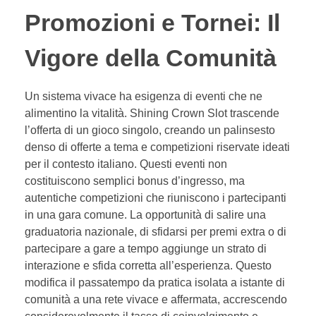
Promozioni e Tornei: Il
Vigore della Comunità
Un sistema vivace ha esigenza di eventi che ne
alimentino la vitalità. Shining Crown Slot trascende
l’offerta di un gioco singolo, creando un palinsesto
denso di offerte a tema e competizioni riservate ideati
per il contesto italiano. Questi eventi non
costituiscono semplici bonus d’ingresso, ma
autentiche competizioni che riuniscono i partecipanti
in una gara comune. La opportunità di salire una
graduatoria nazionale, di sfidarsi per premi extra o di
partecipare a gare a tempo aggiunge un strato di
interazione e sfida corretta all’esperienza. Questo
modifica il passatempo da pratica isolata a istante di
comunità a una rete vivace e affermata, accrescendo