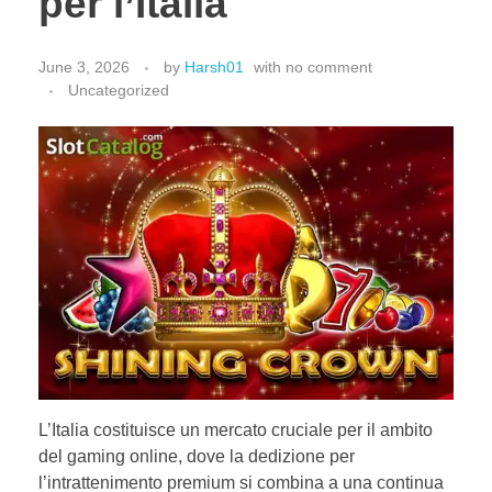
per l’Italia
June 3, 2026
by
Harsh01
with
no comment
Uncategorized
L’Italia costituisce un mercato cruciale per il ambito
del gaming online, dove la dedizione per
l’intrattenimento premium si combina a una continua