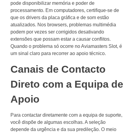
pode disponibilizar memória e poder de
processamento. Em computadores, certifique-se de
que os drivers da placa gráfica e de som estão
atualizados. Nos browsers, problemas multimédia
podem por vezes ser corrigidos desativando
extensões que possam estar a causar conflitos.
Quando o problema só ocorre no Aviamasters Slot, é
um sinal claro para recorrer ao apoio técnico.
Canais de Contacto
Direto com a Equipa de
Apoio
Para contactar diretamente com a equipa de suporte,
você dispõe de algumas escolhas. A seleção
depende da urgência e da sua predileção. O meio