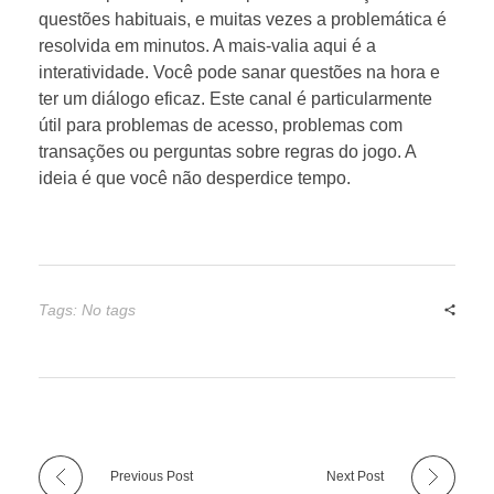
questões habituais, e muitas vezes a problemática é
resolvida em minutos. A mais-valia aqui é a
interatividade. Você pode sanar questões na hora e
ter um diálogo eficaz. Este canal é particularmente
útil para problemas de acesso, problemas com
transações ou perguntas sobre regras do jogo. A
ideia é que você não desperdice tempo.
Tags: No tags
Previous Post
Next Post