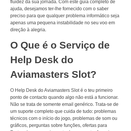
fluidez da sua jornada. Com este guia completo de
ajuda, desejamos ter-lhe fornecido com o saber
preciso para que qualquer problema informático seja
apenas uma pequena instabilidade no seu voo em
direção à alegria.
O Que é o Serviço de
Help Desk do
Aviamasters Slot?
O Help Desk do Aviamasters Slot é o teu primeiro
ponto de contacto quando algo não está a funcionar.
Não se trata de somente email genérico. Trata-se de
um suporte completo que cuida de tudo: problemas
técnicos com o início do jogo, problemas de som ou
gráficos, perguntas sobre funções, ofertas para