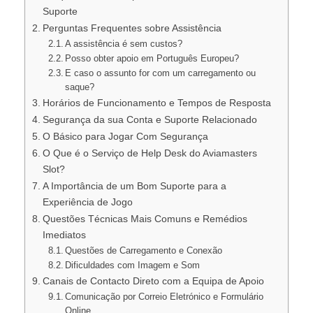
Suporte
Perguntas Frequentes sobre Assistência
A assistência é sem custos?
Posso obter apoio em Português Europeu?
E caso o assunto for com um carregamento ou
saque?
Horários de Funcionamento e Tempos de Resposta
Segurança da sua Conta e Suporte Relacionado
O Básico para Jogar Com Segurança
O Que é o Serviço de Help Desk do Aviamasters
Slot?
A Importância de um Bom Suporte para a
Experiência de Jogo
Questões Técnicas Mais Comuns e Remédios
Imediatos
Questões de Carregamento e Conexão
Dificuldades com Imagem e Som
Canais de Contacto Direto com a Equipa de Apoio
Comunicação por Correio Eletrónico e Formulário
Online