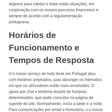
seguros para validar e tratar estas situações, em
cooperação com os nossos parceiros financeiros e
sempre de acordo com a regulamentação
portuguesa.
Horários de
Funcionamento e
Tempos de Resposta
O o nosso serviço de help desk em Portugal atua
com horários ampliados, para abranger os intervalos
em que os utilizadores estão mais envolvidos. O
apoio por chat e telefone dispõe de horários
determinados, que pode consultar na página de
suporte do site. Normalmente, inclui a tarde e a noite.
Para comunicações por email e formulário, o o nosso