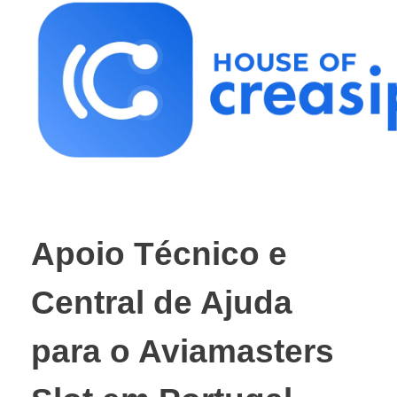
Best Influencer Marketing Agency
Apoio Técnico e
Central de Ajuda
para o Aviamasters