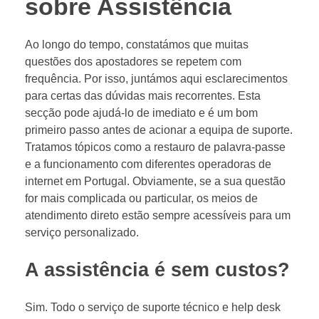
sobre Assistência
Ao longo do tempo, constatámos que muitas
questões dos apostadores se repetem com
frequência. Por isso, juntámos aqui esclarecimentos
para certas das dúvidas mais recorrentes. Esta
secção pode ajudá-lo de imediato e é um bom
primeiro passo antes de acionar a equipa de suporte.
Tratamos tópicos como a restauro de palavra-passe
e a funcionamento com diferentes operadoras de
internet em Portugal. Obviamente, se a sua questão
for mais complicada ou particular, os meios de
atendimento direto estão sempre acessíveis para um
serviço personalizado.
A assistência é sem custos?
Sim. Todo o serviço de suporte técnico e help desk