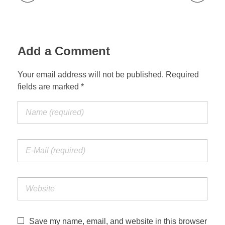
Add a Comment
Your email address will not be published. Required
fields are marked *
Save my name, email, and website in this browser