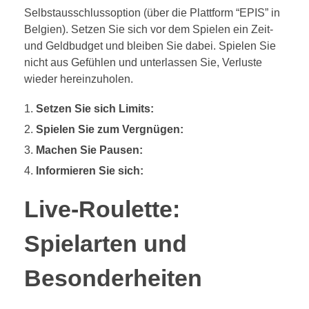
Selbstausschlussoption (über die Plattform “EPIS” in
Belgien). Setzen Sie sich vor dem Spielen ein Zeit-
und Geldbudget und bleiben Sie dabei. Spielen Sie
nicht aus Gefühlen und unterlassen Sie, Verluste
wieder hereinzuholen.
Setzen Sie sich Limits:
Spielen Sie zum Vergnügen:
Machen Sie Pausen:
Informieren Sie sich:
Live-Roulette:
Spielarten und
Besonderheiten