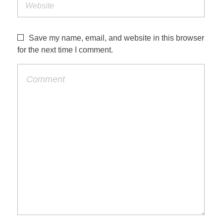
Save my name, email, and website in this browser
for the next time I comment.