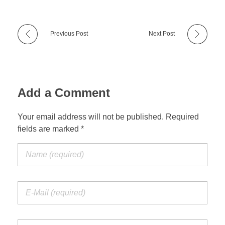
Previous Post
Next Post
Add a Comment
Your email address will not be published. Required
fields are marked *