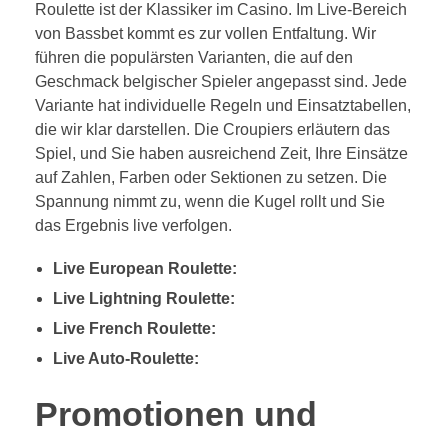
Roulette ist der Klassiker im Casino. Im Live-Bereich
von Bassbet kommt es zur vollen Entfaltung. Wir
führen die populärsten Varianten, die auf den
Geschmack belgischer Spieler angepasst sind. Jede
Variante hat individuelle Regeln und Einsatztabellen,
die wir klar darstellen. Die Croupiers erläutern das
Spiel, und Sie haben ausreichend Zeit, Ihre Einsätze
auf Zahlen, Farben oder Sektionen zu setzen. Die
Spannung nimmt zu, wenn die Kugel rollt und Sie
das Ergebnis live verfolgen.
Live European Roulette:
Live Lightning Roulette:
Live French Roulette:
Live Auto-Roulette:
Promotionen und