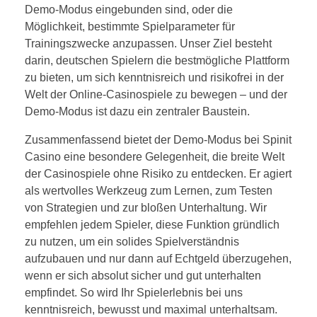
Demo-Modus eingebunden sind, oder die
Möglichkeit, bestimmte Spielparameter für
Trainingszwecke anzupassen. Unser Ziel besteht
darin, deutschen Spielern die bestmögliche Plattform
zu bieten, um sich kenntnisreich und risikofrei in der
Welt der Online-Casinospiele zu bewegen – und der
Demo-Modus ist dazu ein zentraler Baustein.
Zusammenfassend bietet der Demo-Modus bei Spinit
Casino eine besondere Gelegenheit, die breite Welt
der Casinospiele ohne Risiko zu entdecken. Er agiert
als wertvolles Werkzeug zum Lernen, zum Testen
von Strategien und zur bloßen Unterhaltung. Wir
empfehlen jedem Spieler, diese Funktion gründlich
zu nutzen, um ein solides Spielverständnis
aufzubauen und nur dann auf Echtgeld überzugehen,
wenn er sich absolut sicher und gut unterhalten
empfindet. So wird Ihr Spielerlebnis bei uns
kenntnisreich, bewusst und maximal unterhaltsam.