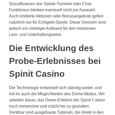
Sozialfeatures wie Spiele-Turniere oder Chat-
Funktionen bleiben eventuell nicht zur Auswahl.
Auch limitierte Aktionen oder Bonusangebote gelten
natürlich nur für Echtgeld-Spiele. Diese Grenzen sind
jedoch ein niedriger Aufwand für den immensen
Lern- und Unterhaltungswert.
Die Entwicklung des
Probe-Erlebnisses bei
Spinit Casino
Die Technologie entwickelt sich ständig weiter, und
mit ihr auch die Möglichkeiten des Demo-Modus. Wir
arbeiten daran, das Demo-Erlebnis bei Spinit Casino
noch immersiver und nützlicher zu gestalten.
Denkbar sind ausgebaute Tutorials, die direkt in den