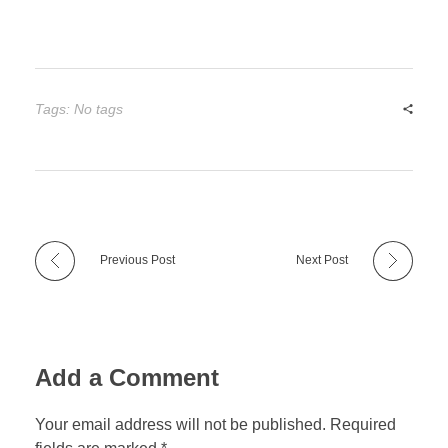
Tags: No tags
Previous Post
Next Post
Add a Comment
Your email address will not be published. Required