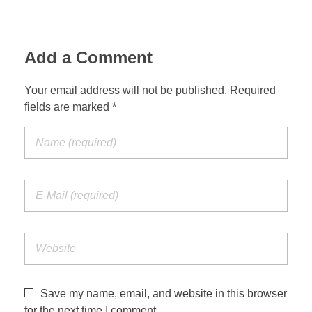
Add a Comment
Your email address will not be published. Required
fields are marked *
Save my name, email, and website in this browser
for the next time I comment.