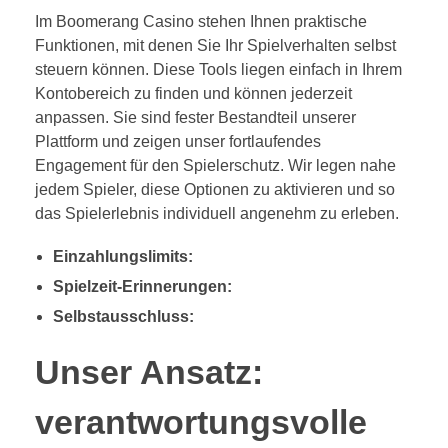
Im Boomerang Casino stehen Ihnen praktische
Funktionen, mit denen Sie Ihr Spielverhalten selbst
steuern können. Diese Tools liegen einfach in Ihrem
Kontobereich zu finden und können jederzeit
anpassen. Sie sind fester Bestandteil unserer
Plattform und zeigen unser fortlaufendes
Engagement für den Spielerschutz. Wir legen nahe
jedem Spieler, diese Optionen zu aktivieren und so
das Spielerlebnis individuell angenehm zu erleben.
Einzahlungslimits:
Spielzeit-Erinnerungen:
Selbstausschluss:
Unser Ansatz:
verantwortungsvolle