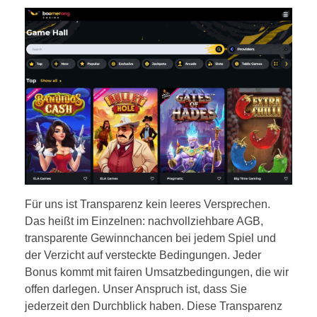
Für uns ist Transparenz kein leeres Versprechen.
Das heißt im Einzelnen: nachvollziehbare AGB,
transparente Gewinnchancen bei jedem Spiel und
der Verzicht auf versteckte Bedingungen. Jeder
Bonus kommt mit fairen Umsatzbedingungen, die wir
offen darlegen. Unser Anspruch ist, dass Sie
jederzeit den Durchblick haben. Diese Transparenz