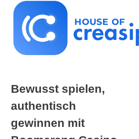
Best Influencer Marketing Agency
Bewusst spielen,
authentisch
gewinnen mit