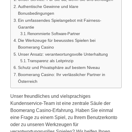
Authentische Gewinne und klare
Bonusbedingungen
Ein umfassendes Spielangebot mit Fairness-
Garantie
Renommierte Software-Partner
Die Werkzeuge für bewusstes Spielen bei
Boomerang Casino
Unser Ansatz: verantwortungsvolle Unterhaltung
Transparenz als Leitprinzip
Schutz und Privatsphäre auf bestem Niveau
Boomerang Casino: Ihr verlässlicher Partner in
Österreich
Unser freundliches und vielsprachiges
Kundenservice-Team ist eine zentrale Säule der
Boomerang Casino-Erfahrung. Haben Sie einmal
eine Frage zu einem Spiel, zu Ihrem Benutzerkonto
oder zu unseren Werkzeugen für
verantwortungsvolles Spielen? Wir helfen Ihnen