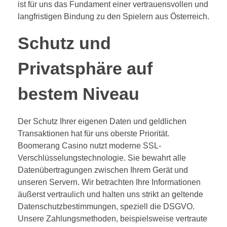
ist für uns das Fundament einer vertrauensvollen und
langfristigen Bindung zu den Spielern aus Österreich.
Schutz und
Privatsphäre auf
bestem Niveau
Der Schutz Ihrer eigenen Daten und geldlichen
Transaktionen hat für uns oberste Priorität.
Boomerang Casino nutzt moderne SSL-
Verschlüsselungstechnologie. Sie bewahrt alle
Datenübertragungen zwischen Ihrem Gerät und
unseren Servern. Wir betrachten Ihre Informationen
äußerst vertraulich und halten uns strikt an geltende
Datenschutzbestimmungen, speziell die DSGVO.
Unsere Zahlungsmethoden, beispielsweise vertraute