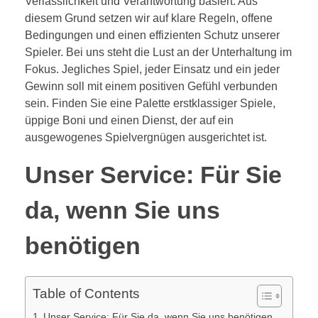
Verlässlichkeit und Verantwortung basiert. Aus
diesem Grund setzen wir auf klare Regeln, offene
Bedingungen und einen effizienten Schutz unserer
Spieler. Bei uns steht die Lust an der Unterhaltung im
Fokus. Jegliches Spiel, jeder Einsatz und ein jeder
Gewinn soll mit einem positiven Gefühl verbunden
sein. Finden Sie eine Palette erstklassiger Spiele,
üppige Boni und einen Dienst, der auf ein
ausgewogenes Spielvergnügen ausgerichtet ist.
Unser Service: Für Sie
da, wenn Sie uns
benötigen
Table of Contents
Unser Service: Für Sie da, wenn Sie uns benötigen