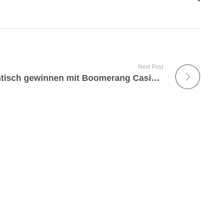
Next Post
Bewusst spielen, authentisch gewinnen mit Boomerang Casino für Österreich