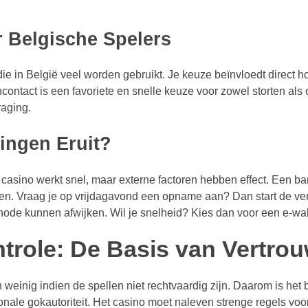
 Belgische Spelers
 in België veel worden gebruikt. Je keuze beïnvloedt direct hoe 
contact is een favoriete en snelle keuze voor zowel storten al
raging.
ingen Eruit?
t casino werkt snel, maar externe factoren hebben effect. Een 
gen. Vraag je op vrijdagavond een opname aan? Dan start de ve
de kunnen afwijken. Wil je snelheid? Kies dan voor een e-wal
trole: De Basis van Vertro
weinig indien de spellen niet rechtvaardig zijn. Daarom is het b
onale gokautoriteit. Het casino moet naleven strenge regels 