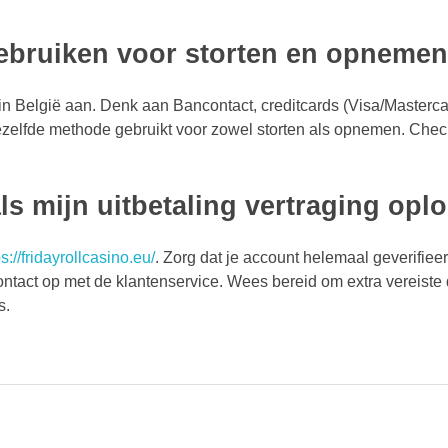
ebruiken voor storten en opneme
n België aan. Denk aan Bancontact, creditcards (Visa/Mastercard
ezelfde methode gebruikt voor zowel storten als opnemen. Check
s mijn uitbetaling vertraging opl
ps://fridayrollcasino.eu/
. Zorg dat je account helemaal geverifiee
 contact op met de klantenservice. Wees bereid om extra vereist
s.