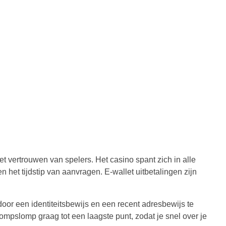
het vertrouwen van spelers. Het casino spant zich in alle
 het tijdstip van aanvragen. E-wallet uitbetalingen zijn
oor een identiteitsbewijs en een recent adresbewijs te
ompslomp graag tot een laagste punt, zodat je snel over je