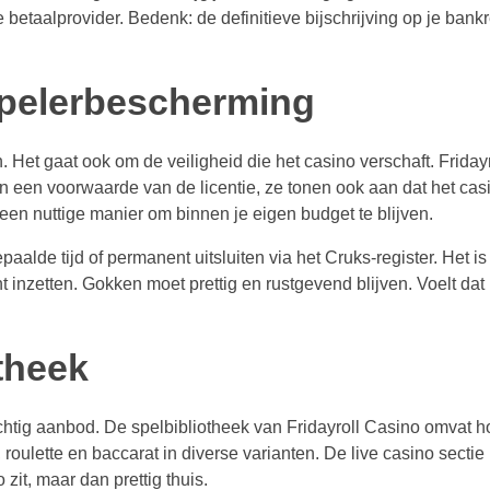
 betaalprovider. Bedenk: de definitieve bijschrijving op je ban
Spelerbescherming
. Het gaat ook om de veiligheid die het casino verschaft. Friday
en een voorwaarde van de licentie, ze tonen ook aan dat het cas
s een nuttige manier om binnen je eigen budget te blijven.
alde tijd of permanent uitsluiten via het Cruks-register. Het is 
inzetten. Gokken moet prettig en rustgevend blijven. Voelt dat 
theek
chtig aanbod. De spelbibliotheek van Fridayroll Casino omvat hon
 roulette en baccarat in diverse varianten. De live casino sectie
 zit, maar dan prettig thuis.