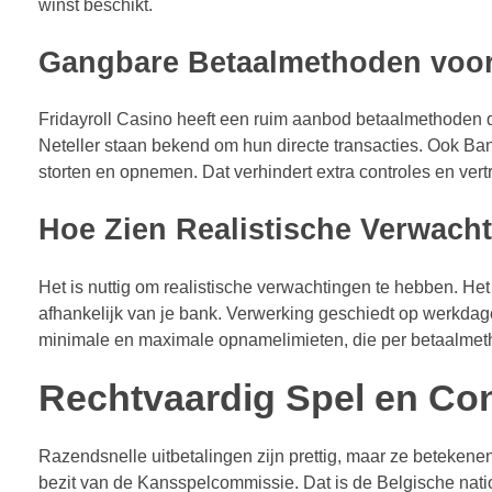
winst beschikt.
Gangbare Betaalmethoden voor
Fridayroll Casino heeft een ruim aanbod betaalmethoden die
Neteller staan bekend om hun directe transacties. Ook Ban
storten en opnemen. Dat verhindert extra controles en vert
Hoe Zien Realistische Verwacht
Het is nuttig om realistische verwachtingen te hebben. He
afhankelijk van je bank. Verwerking geschiedt op werkda
minimale en maximale opnamelimieten, die per betaalmetho
Rechtvaardig Spel en Con
Razendsnelle uitbetalingen zijn prettig, maar ze betekenen 
bezit van de Kansspelcommissie. Dat is de Belgische nati