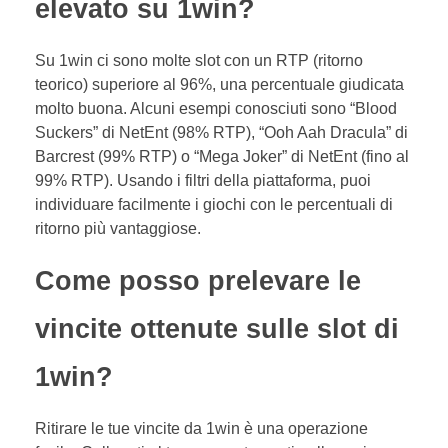
elevato su 1win?
Su 1win ci sono molte slot con un RTP (ritorno
teorico) superiore al 96%, una percentuale giudicata
molto buona. Alcuni esempi conosciuti sono “Blood
Suckers” di NetEnt (98% RTP), “Ooh Aah Dracula” di
Barcrest (99% RTP) o “Mega Joker” di NetEnt (fino al
99% RTP). Usando i filtri della piattaforma, puoi
individuare facilmente i giochi con le percentuali di
ritorno più vantaggiose.
Come posso prelevare le
vincite ottenute sulle slot di
1win?
Ritirare le tue vincite da 1win è una operazione