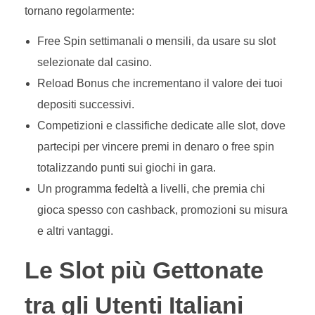
tornano regolarmente:
Free Spin settimanali o mensili, da usare su slot
selezionate dal casino.
Reload Bonus che incrementano il valore dei tuoi
depositi successivi.
Competizioni e classifiche dedicate alle slot, dove
partecipi per vincere premi in denaro o free spin
totalizzando punti sui giochi in gara.
Un programma fedeltà a livelli, che premia chi
gioca spesso con cashback, promozioni su misura
e altri vantaggi.
Le Slot più Gettonate
tra gli Utenti Italiani