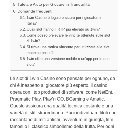
Tutela e Aiuto per Giocare in Tranquillità
Domande frequenti
1win Casino è legale e sicuro per i giocatori in
Italia?
Quali slot hanno il RTP più elevato su 1win?
Come posso prelevare le vincite ottenute sulle slot
di 1win?
Si trova una tattica vincente per utilizzare alle slot
machine online?
1win offre una versione mobile o un’app per le sue
slot?
Le slot di 1win Casino sono pensate per ognuno, da
chi è inesperto al giocatore più esperto. Il casino
opera con i top produttori di software, come NetEnt,
Pragmatic Play, Play’n GO, BGaming e Amatic.
Questo assicura una qualità tecnica costante e una
varietà di stili straordinaria. Puoi individuare titoli che
raccontano di miti antichi, avventure in giungla, film
famosi o il classico simbolismo della frutta. Per ogni