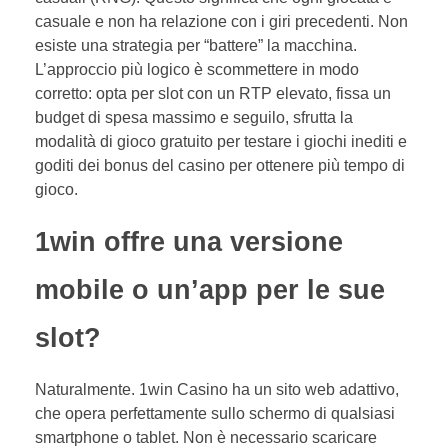
casuale e non ha relazione con i giri precedenti. Non
esiste una strategia per “battere” la macchina.
L’approccio più logico è scommettere in modo
corretto: opta per slot con un RTP elevato, fissa un
budget di spesa massimo e seguilo, sfrutta la
modalità di gioco gratuito per testare i giochi inediti e
goditi dei bonus del casino per ottenere più tempo di
gioco.
1win offre una versione
mobile o un’app per le sue
slot?
Naturalmente. 1win Casino ha un sito web adattivo,
che opera perfettamente sullo schermo di qualsiasi
smartphone o tablet. Non è necessario scaricare