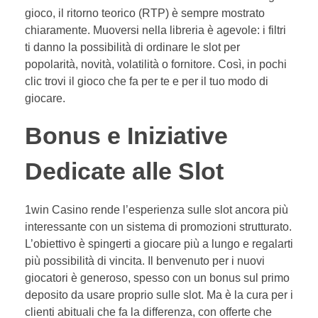
gioco, il ritorno teorico (RTP) è sempre mostrato
chiaramente. Muoversi nella libreria è agevole: i filtri
ti danno la possibilità di ordinare le slot per
popolarità, novità, volatilità o fornitore. Così, in pochi
clic trovi il gioco che fa per te e per il tuo modo di
giocare.
Bonus e Iniziative
Dedicate alle Slot
1win Casino rende l’esperienza sulle slot ancora più
interessante con un sistema di promozioni strutturato.
L’obiettivo è spingerti a giocare più a lungo e regalarti
più possibilità di vincita. Il benvenuto per i nuovi
giocatori è generoso, spesso con un bonus sul primo
deposito da usare proprio sulle slot. Ma è la cura per i
clienti abituali che fa la differenza, con offerte che