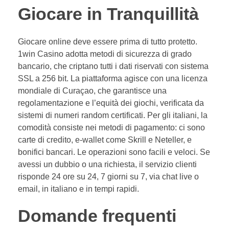
Giocare in Tranquillità
Giocare online deve essere prima di tutto protetto.
1win Casino adotta metodi di sicurezza di grado
bancario, che criptano tutti i dati riservati con sistema
SSL a 256 bit. La piattaforma agisce con una licenza
mondiale di Curaçao, che garantisce una
regolamentazione e l’equità dei giochi, verificata da
sistemi di numeri random certificati. Per gli italiani, la
comodità consiste nei metodi di pagamento: ci sono
carte di credito, e-wallet come Skrill e Neteller, e
bonifici bancari. Le operazioni sono facili e veloci. Se
avessi un dubbio o una richiesta, il servizio clienti
risponde 24 ore su 24, 7 giorni su 7, via chat live o
email, in italiano e in tempi rapidi.
Domande frequenti