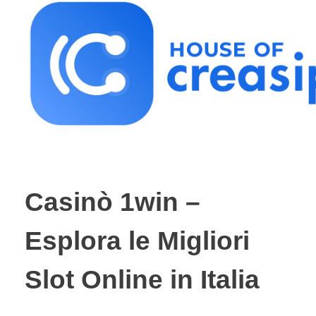
Best Influencer Marketing Agency
Casinò 1win –
Esplora le Migliori
Slot Online in Italia