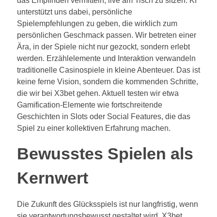
das Empfinden vermitteln, live am Tisch zu sitzen. KI
unterstützt uns dabei, persönliche
Spielempfehlungen zu geben, die wirklich zum
persönlichen Geschmack passen. Wir betreten einer
Ära, in der Spiele nicht nur gezockt, sondern erlebt
werden. Erzählelemente und Interaktion verwandeln
traditionelle Casinospiele in kleine Abenteuer. Das ist
keine ferne Vision, sondern die kommenden Schritte,
die wir bei X3bet gehen. Aktuell testen wir etwa
Gamification-Elemente wie fortschreitende
Geschichten in Slots oder Social Features, die das
Spiel zu einer kollektiven Erfahrung machen.
Bewusstes Spielen als
Kernwert
Die Zukunft des Glücksspiels ist nur langfristig, wenn
sie verantwortungsbewusst gestaltet wird. X3bet