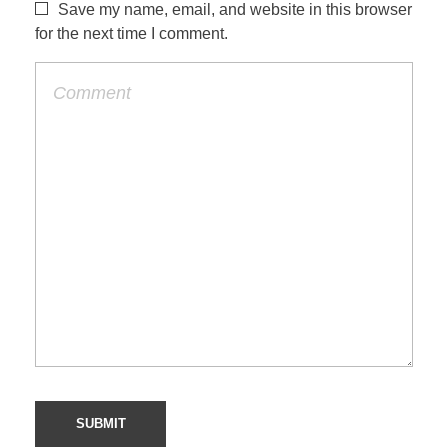
Save my name, email, and website in this browser
for the next time I comment.