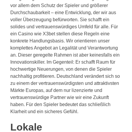
vor allem dem Schutz der Spieler und größerer
Durchschaubarkeit – eine Entwicklung, der wir aus
voller Überzeugung befürworten. Sie schafft ein
solides und vertrauenswürdiges Umfeld für alle. Für
ein Casino wie X3bet stellen diese Regeln eine
konkrete Handlungsbasis. Wir orientieren unser
komplettes Angebot an Legalität und Verantwortung
an. Dieser geregelte Rahmen ist aber keinesfalls ein
Innovationskiller. Im Gegenteil: Er schafft Raum für
hochwertige Neuerungen, von denen die Spieler
nachhaltig profitieren. Deutschland verändert sich so
zu einem der vertrauenswürdigsten und attraktivsten
Märkte Europas, auf dem nur lizenzierte und
vertrauenswürdige Partner wie wir eine Zukunft
haben. Für den Spieler bedeutet das schließlich
Klarheit und ein sicheres Gefühl.
Lokale