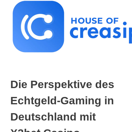
Best Influencer Marketing Agency
Die Perspektive des
Echtgeld-Gaming in
Deutschland mit