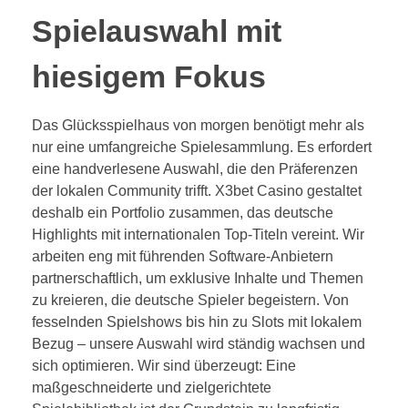
Spielauswahl mit
hiesigem Fokus
Das Glücksspielhaus von morgen benötigt mehr als
nur eine umfangreiche Spielesammlung. Es erfordert
eine handverlesene Auswahl, die den Präferenzen
der lokalen Community trifft. X3bet Casino gestaltet
deshalb ein Portfolio zusammen, das deutsche
Highlights mit internationalen Top-Titeln vereint. Wir
arbeiten eng mit führenden Software-Anbietern
partnerschaftlich, um exklusive Inhalte und Themen
zu kreieren, die deutsche Spieler begeistern. Von
fesselnden Spielshows bis hin zu Slots mit lokalem
Bezug – unsere Auswahl wird ständig wachsen und
sich optimieren. Wir sind überzeugt: Eine
maßgeschneiderte und zielgerichtete