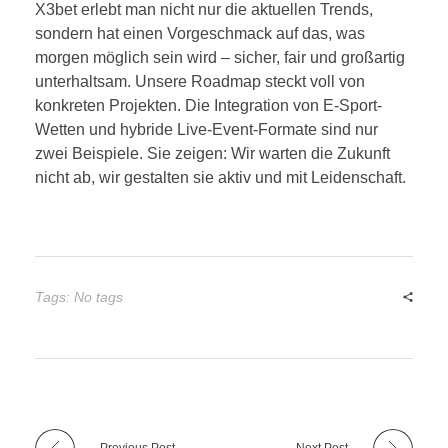
X3bet erlebt man nicht nur die aktuellen Trends,
sondern hat einen Vorgeschmack auf das, was
morgen möglich sein wird – sicher, fair und großartig
unterhaltsam. Unsere Roadmap steckt voll von
konkreten Projekten. Die Integration von E-Sport-
Wetten und hybride Live-Event-Formate sind nur
zwei Beispiele. Sie zeigen: Wir warten die Zukunft
nicht ab, wir gestalten sie aktiv und mit Leidenschaft.
Tags: No tags