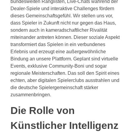
bundesweiten Ranglisten, Live-Chats während der
Dealer-Spiele und interaktive Challenges fördern
dieses Gemeinschaftsgefühl. Wir stellen uns vor,
dass Spieler in Zukunft nicht nur gegen das Haus,
sondern auch in kameradschaftlicher Rivalität
miteinander antreten können. Dieser soziale Aspekt
transformiert das Spielen in ein verbundenes
Erlebnis und erzeugt eine außergewöhnliche
Bindung an unsere Plattform. Geplant sind virtuelle
Events, exklusive Community-Boni und sogar
regionale Meisterschaften. Das soll den Spirit eines
echten, aber digitalen Spielerclubs ausstrahlen und
die deutsche Spielergemeinschaft stärker
zusammenbringen.
Die Rolle von
Künstlicher Intelligenz