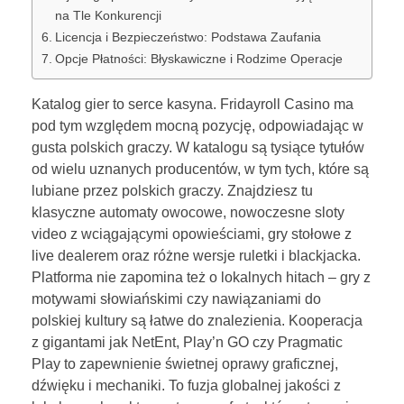
na Tle Konkurencji
Licencja i Bezpieczeństwo: Podstawa Zaufania
Opcje Płatności: Błyskawiczne i Rodzime Operacje
Katalog gier to serce kasyna. Fridayroll Casino ma
pod tym względem mocną pozycję, odpowiadając w
gusta polskich graczy. W katalogu są tysiące tytułów
od wielu uznanych producentów, w tym tych, które są
lubiane przez polskich graczy. Znajdziesz tu
klasyczne automaty owocowe, nowoczesne sloty
video z wciągającymi opowieściami, gry stołowe z
live dealerem oraz różne wersje ruletki i blackjacka.
Platforma nie zapomina też o lokalnych hitach – gry z
motywami słowiańskimi czy nawiązaniami do
polskiej kultury są łatwe do znalezienia. Kooperacja
z gigantami jak NetEnt, Play’n GO czy Pragmatic
Play to zapewnienie świetnej oprawy graficznej,
dźwięku i mechaniki. To fuzja globalnej jakości z