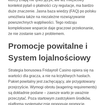
kontekst pytań o płatności czy regulacje, ma bardzo
duże znaczenie. Jasna baza wiedzy (FAQ) po polsku
umożliwia także na niezależne rozwiązywanie
powszechnych wątpliwości. Tego rodzaju
kompleksowe wsparcie daje graczowi przekonanie,
że nie zostanie sam z problemem.
Promocje powitalne i
System lojalnościowy
Strategia bonusowa Fridayroll Casino opiera się na
wartości dla gracza, a nie na krzykliwych hasłach.
Pakiet powitalny jest zachęcający, ale przygotowany
przejrzyście. Wymogi obrotu (wagering requirements)
są dokładnie podane – zawsze warto je uważnie
przeczytać. Poza startowym zastrzykiem środków,
platforma systematycznie proponuje promocje,