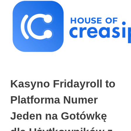
Best Influencer Marketing Agency
Kasyno Fridayroll to
Platforma Numer
Jeden na Gotówkę