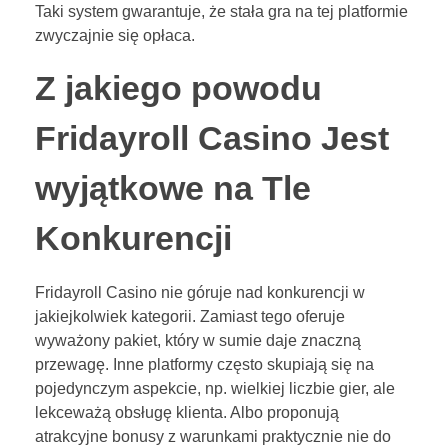
Taki system gwarantuje, że stała gra na tej platformie
zwyczajnie się opłaca.
Z jakiego powodu
Fridayroll Casino Jest
wyjątkowe na Tle
Konkurencji
Fridayroll Casino nie góruje nad konkurencji w
jakiejkolwiek kategorii. Zamiast tego oferuje
wyważony pakiet, który w sumie daje znaczną
przewagę. Inne platformy często skupiają się na
pojedynczym aspekcie, np. wielkiej liczbie gier, ale
lekceważą obsługę klienta. Albo proponują
atrakcyjne bonusy z warunkami praktycznie nie do