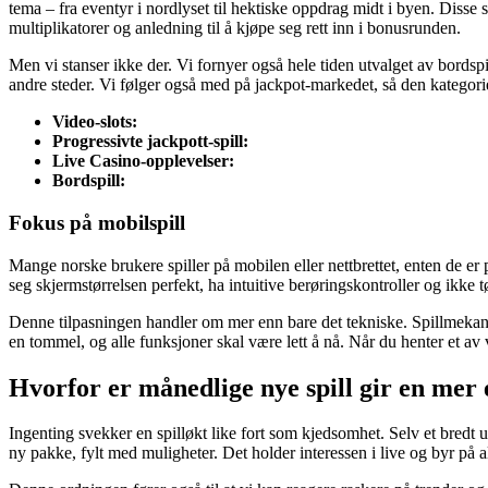
tema – fra eventyr i nordlyset til hektiske oppdrag midt i byen. Diss
multiplikatorer og anledning til å kjøpe seg rett inn i bonusrunden.
Men vi stanser ikke der. Vi fornyer også hele tiden utvalget av bordspil
andre steder. Vi følger også med på jackpot-markedet, så den kategori
Video-slots:
Progressivte jackpott-spill:
Live Casino-opplevelser:
Bordspill:
Fokus på mobilspill
Mange norske brukere spiller på mobilen eller nettbrettet, enten de er 
seg skjermstørrelsen perfekt, ha intuitive berøringskontroller og ikke t
Denne tilpasningen handler om mer enn bare det tekniske. Spillmekanik
en tommel, og alle funksjoner skal være lett å nå. Når du henter et av 
Hvorfor er månedlige nye spill gir en mer 
Ingenting svekker en spilløkt like fort som kjedsomhet. Selv et bredt
ny pakke, fylt med muligheter. Det holder interessen i live og byr på 