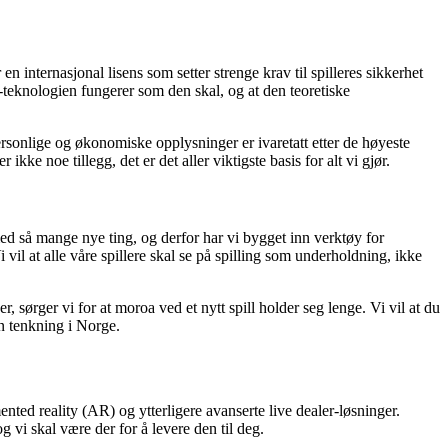
n internasjonal lisens som setter strenge krav til spilleres sikkerhet
teknologien fungerer som den skal, og at den teoretiske
personlige og økonomiske opplysninger er ivaretatt etter de høyeste
ke noe tillegg, det er det aller viktigste basis for alt vi gjør.
ed så mange nye ting, og derfor har vi bygget inn verktøy for
 vil at alle våre spillere skal se på spilling som underholdning, ikke
 sørger vi for at moroa ved et nytt spill holder seg lenge. Vi vil at du
n tenkning i Norge.
nted reality (AR) og ytterligere avanserte live dealer-løsninger.
g vi skal være der for å levere den til deg.