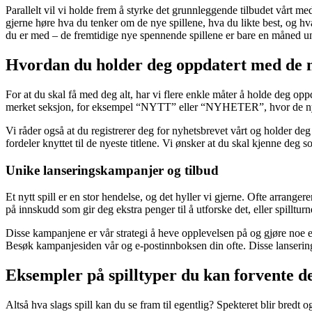
Parallelt vil vi holde frem å styrke det grunnleggende tilbudet vårt me
gjerne høre hva du tenker om de nye spillene, hva du likte best, og 
du er med – de fremtidige nye spennende spillene er bare en måned u
Hvordan du holder deg oppdatert med de n
For at du skal få med deg alt, har vi flere enkle måter å holde deg o
merket seksjon, for eksempel “NYTT” eller “NYHETER”, hvor de nyest
Vi råder også at du registrerer deg for nyhetsbrevet vårt og holder d
fordeler knyttet til de nyeste titlene. Vi ønsker at du skal kjenne deg 
Unike lanseringskampanjer og tilbud
Et nytt spill er en stor hendelse, og det hyller vi gjerne. Ofte arran
på innskudd som gir deg ekstra penger til å utforske det, eller spillt
Disse kampanjene er vår strategi å heve opplevelsen på og gjøre noe eks
Besøk kampanjesiden vår og e-postinnboksen din ofte. Disse lanserings
Eksempler på spilltyper du kan forvente d
Altså hva slags spill kan du se fram til egentlig? Spekteret blir bre