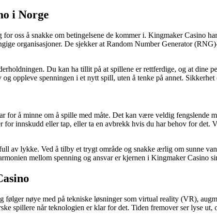
no i Norge
ktig for oss å snakke om betingelsene de kommer i. Kingmaker Casino har e
uavhengige organisasjoner. De sjekker at Random Number Generator (RNG)-
erholdningen. Du kan ha tillit på at spillene er rettferdige, og at dine 
 oppleve spenningen i et nytt spill, uten å tenke på annet. Sikkerhet er ik
svar for å minne om å spille med måte. Det kan være veldig fengslende m
 for innskudd eller tap, eller ta en avbrekk hvis du har behov for det. Vi
ull av lykke. Ved å tilby et trygt område og snakke ærlig om sunne vaner,
 Harmonien mellom spenning og ansvar er kjernen i Kingmaker Casino si
Casino
 og følger nøye med på tekniske løsninger som virtual reality (VR), augme
ske spillere når teknologien er klar for det. Tiden fremover ser lyse ut, o