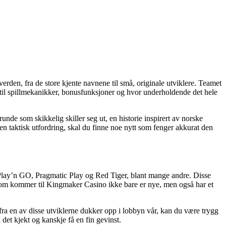
erden, fra de store kjente navnene til små, originale utviklere. Teamet
d til spillmekanikker, bonusfunksjoner og hvor underholdende det hele
runde som skikkelig skiller seg ut, en historie inspirert av norske
r en taktisk utfordring, skal du finne noe nytt som fenger akkurat den
t, Play’n GO, Pragmatic Play og Red Tiger, blant mange andre. Disse
lene som kommer til Kingmaker Casino ikke bare er nye, men også har et
ll fra en av disse utviklerne dukker opp i lobbyn vår, kan du være trygg
 det kjekt og kanskje få en fin gevinst.