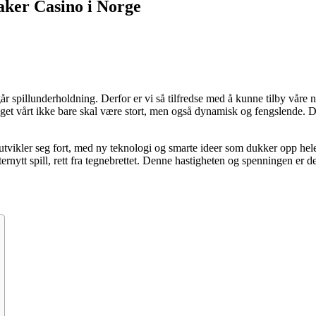
aker Casino i Norge
r spillunderholdning. Derfor er vi så tilfredse med å kunne tilby våre no
tvalget vårt ikke bare skal være stort, men også dynamisk og fengslende. D
utvikler seg fort, med ny teknologi og smarte ideer som dukker opp hele 
plitternytt spill, rett fra tegnebrettet. Denne hastigheten og spenningen er
e