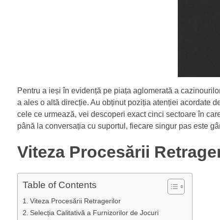
Pentru a ieși în evidență pe piața aglomerată a cazinouril
a ales o altă direcție. Au obținut poziția atenției acordate de
cele ce urmează, vei descoperi exact cinci sectoare în care
până la conversația cu suportul, fiecare singur pas este gân
Viteza Procesării Retrager
Table of Contents
Viteza Procesării Retragerilor
Selecția Calitativă a Furnizorilor de Jocuri