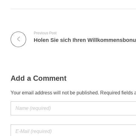
Previous Post
Add a Comment
Your email address will not be published. Required fields 