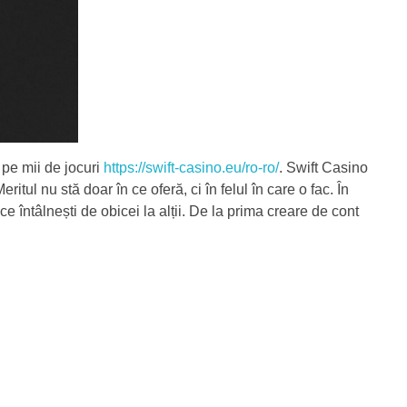
 pe mii de jocuri
https://swift-casino.eu/ro-ro/
. Swift Casino
ritul nu stă doar în ce oferă, ci în felul în care o fac. În
întâlnești de obicei la alții. De la prima creare de cont