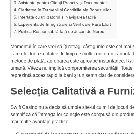
Asistența pentru Clienți Proactiv și Documentat
Claritatea în Termenii și Condițiile ale Bonusurilor
Interfața cu utilizatorul și Navigarea facilă
Experiența de Înregistrare și Verificare Fără Efort
Politica Responsabilă față de Jocuri de Noroc
Momentul în care vrei să îți retragi câștigurile este cel mai
care efectuează plățile. În timp ce mulți concurenți anunță
metode de plată, aprobarea este aproape instantanee. Randa
umană. Viteza nu implică compromiterea securității. Toate tr
reprezintă acces rapid la bani și un semn clar de considera
Selecția Calitativă a Furni
Swift Casino nu a decis să umple site-ul cu mii de jocuri de
semnifică că întreaga lor colecție este compusă din produs
mai multe avantaje practice: