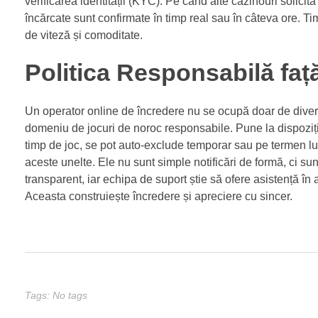
verificarea identității (KYC). Pe când alte cazinouri solici
încărcate sunt confirmate în timp real sau în câteva ore. T
de viteză și comoditate.
Politica Responsabilă faț
Un operator online de încredere nu se ocupă doar de divertis
domeniu de jocuri de noroc responsabile. Pune la dispoziție 
timp de joc, se pot auto-exclude temporar sau pe termen lung 
aceste unelte. Ele nu sunt simple notificări de formă, ci su
transparent, iar echipa de suport știe să ofere asistență în
Aceasta construiește încredere și apreciere cu sincer.
Tags: No tags